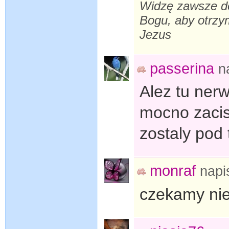
Widzę zawsze do
Bogu, aby otrzy
Jezus
passerina
n
Alez tu ner
mocno zacis
zostaly pod
monraf
napi
czekamy nie