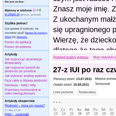
Kto jest on-line:
Znasz moje imię. 
Wykresy w telefonie
m.28dni.pl
(iphone, android)
Z ukochanym małż
Szybka pomoc!
się upragnionego p
Coś sprawia Ci trudność, nie
rozumiesz opcji?
Napisz do pomocy
28dni
lub
eksperta
.
Wierzę, że dziecko
Pomoc do aplikacji
Pomoc do wykresu
dlatego że tego ch
Artykuły
Podgląd analizy wykresu
Moje statystyki 
Dlatego z głęboką 
Jak rozpocząć obserwacje
temperatury
27-z IUI po raz c
Jak rozpoznać powrót do
błagam Cię o wypr
płodności po porodzie
Jak wykonać analizę wykresu
Stwórcy łaski mac
Miejsce pomia
Pierwszy dzień:
13.07.2011
Fazy cyklu a objawy płodności
Termometr:
Ostatni dzień:
10.08.2011
Owulacja – fakty i mity
Amen.
Przemiany hormonalne w
cyklu miesiączkowym
Artykuły eksperckie
Płodność – moja czy nasza?
27 Wrz 17:22
FAM i... nastolatki