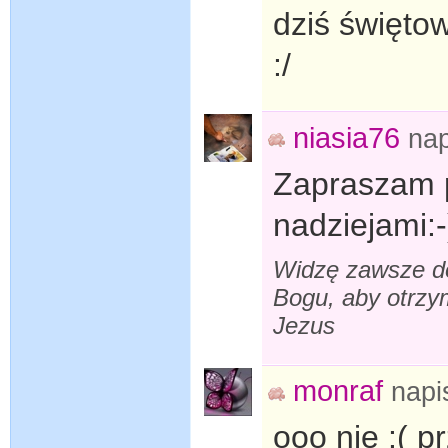
dziś święt
:/
niasia76
na
Zapraszam 
nadziejami:-
Widzę zawsze do
Bogu, aby otrzy
Jezus
monraf
napi
ooo nie :( p