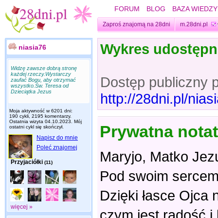
FORUM
BLOG
BAZA WIEDZY
Zaproś znajomą na 28dni
m.28dni.pl
Wykres udostęp
niasia76
Widzę zawsze dobrą stronę
każdej rzeczy.Wystarczy
Dostęp publiczny 
zaufać Bogu, aby otrzymać
wszystko.Św. Teresa od
Dzieciątka Jezus
http://28dni.pl/ni
Moja aktywność w 6201 dni:
190 cykli, 2195 komentarzy.
Ostatnia wizyta
04.10.2023
. Mój
Prywatna nota
ostatni cykl się skończył.
Napisz do mnie
Poleć znajomej
Maryjo, Matko Jez
Przyjaciółki
(11)
Pod swoim sercem 
Dzięki łasce Ojca 
więcej »
czym jest radość i