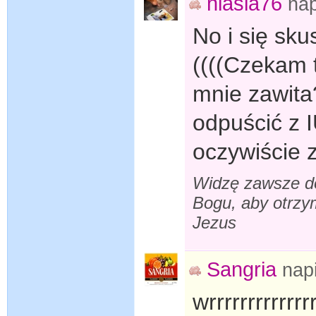
niasia76
na
No i się sku
((((Czekam 
mnie zawita
odpuścić z I
oczywiście z
Widzę zawsze do
Bogu, aby otrzy
Jezus
Sangria
nap
wrrrrrrrrrrrrrr