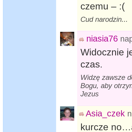
czemu – :(
Cud narodzin...
niasia76
na
Widocznie j
czas.
Widzę zawsze do
Bogu, aby otrzy
Jezus
Asia_czek
n
kurcze no…