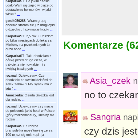
KarpatkaST
:
Po jakim czasie
udało Wam się zajść w ciążę po
odstawieniu hormonów i w jakim
wieku?
...
gosik050288
:
Witam grupę
obecnie staram się już drugi cykl
o dziecko . Trzymajcie kciuki
...
KarpatkaST
:
2,5 roku. Poszłam
po kilku miesiącach do lekarza.
Komentarze (
6
Mieliśmy na przełomie tych lat
dużo bada
...
KarpatkaST
:
Tak, chodziłam z
córką przed drugą cisza, w
trakcie, z niemowlakiem i z
dwójką bawiących
...
rozmal
:
Dziewczyny, Czy
Asia_czek
n
chodzicie ze swoimi dziećmi do
salek zabaw ? Mój synek ma 2
lata (
...
no to czekam
Amazonka
:
Osada Śnieżka jest
dla rodzin.
...
rozmal
:
Dziewczyny czy macie
do polecenia jakiś hotel w Polsce
Sangria
nap
(góry/morze/mazury) idealny dla
rodzin
...
KarpatkaST
:
Srebrna
czy dzis jes
bransoletka moze?myślę że za
100 to już się coś kupi , ja