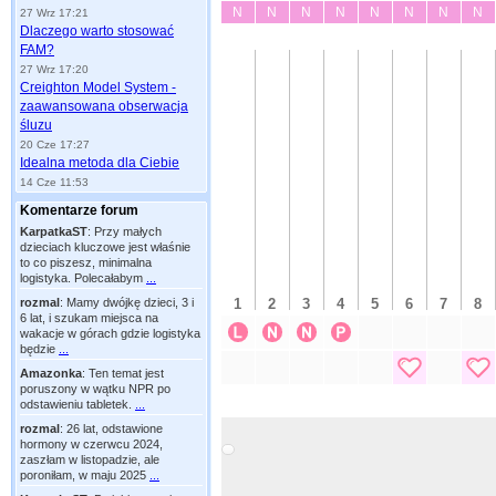
27 Wrz 17:21
Dlaczego warto stosować
FAM?
27 Wrz 17:20
Creighton Model System -
zaawansowana obserwacja
śluzu
20 Cze 17:27
Idealna metoda dla Ciebie
14 Cze 11:53
Komentarze forum
KarpatkaST
:
Przy małych
dzieciach kluczowe jest właśnie
to co piszesz, minimalna
logistyka. Polecałabym
...
rozmal
:
Mamy dwójkę dzieci, 3 i
6 lat, i szukam miejsca na
wakacje w górach gdzie logistyka
będzie
...
Amazonka
:
Ten temat jest
poruszony w wątku NPR po
odstawieniu tabletek.
...
rozmal
:
26 lat, odstawione
hormony w czerwcu 2024,
zaszłam w listopadzie, ale
poroniłam, w maju 2025
...