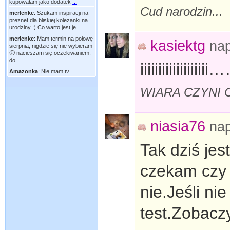
kupowałam jako dodatek
...
Cud narodzin...
merlenke
:
Szukam inspiracji na
preznet dla bliskiej koleżanki na
urodziny :) Co warto jest je
...
merlenke
:
Mam termin na połowę
kasiektg
na
sierpnia, nigdzie się nie wybieram
🙂 nacieszam się oczekiwaniem,
do
...
iiiiiiiiiiiii
Amazonka
:
Nie mam tv.
...
WIARA CZYNI C
niasia76
na
Tak dziś jes
czekam czy 
nie.Jeśli ni
test.Zobacz