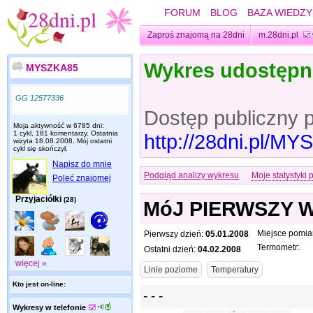
FORUM
BLOG
BAZA WIEDZY
Zaproś znajomą na 28dni
m.28dni.pl
Wykres udostęp
MYSZKA85
GG 12577336
Dostęp publiczny 
Moja aktywność w 6785 dni:
1 cykl, 181 komentarzy. Ostatnia
http://28dni.pl/M
wizyta
18.08.2008
. Mój ostatni
cykl się skończył.
Napisz do mnie
Podgląd analizy wykresu
Moje statystyki 
Poleć znajomej
Przyjaciółki
(28)
MóJ PIERWSZY 
Miejsce pomia
Pierwszy dzień:
05.01.2008
Termometr:
Ostatni dzień:
04.02.2008
więcej »
Kto jest on-line:
Wykresy w telefonie