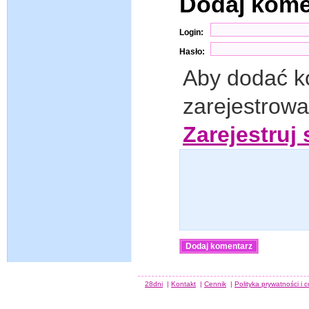
Dodaj kom
Login:
Hasło:
Aby dodać k
zarejestrow
Zarejestruj 
28dni
|
Kontakt
|
Cennik
|
Polityka prywatności i 