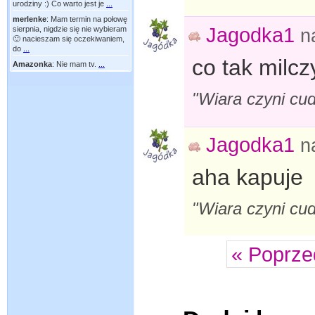
urodziny :) Co warto jest je
...
merlenke
:
Mam termin na połowę
Jagodka1
sierpnia, nigdzie się nie wybieram
n
🙂 nacieszam się oczekiwaniem,
do
...
co tak milc
Amazonka
:
Nie mam tv.
...
"Wiara czyni cud
Jagodka1
n
aha kapuje
"Wiara czyni cud
« Poprze