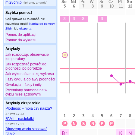
m.28dni.pl
(iphone, android)
Szybka pomoc!
Coś sprawia Ci trudność, nie
rozumiesz opcji?
Napisz do pomocy
28dni
lub
eksperta
.
Pomoc do aplikacji
Pomoc do wykresu
Artykuły
Jak rozpocząć obserwacje
temperatury
Jak rozpoznać powrót do
płodności po porodzie
Jak wykonać analizę wykresu
Fazy cyklu a objawy płodności
Owulacja – fakty i mity
Przemiany hormonalne w
cyklu miesiączkowym
Artykuły eksperckie
Płodność – moja czy nasza?
27 Wrz 17:22
FAM i... nastolatki
27 Wrz 17:21
Dlaczego warto stosować
FAM?