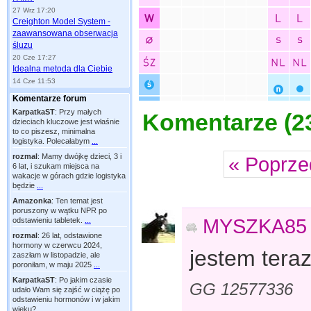
27 Wrz 17:20
Creighton Model System -
zaawansowana obserwacja
śluzu
20 Cze 17:27
Idealna metoda dla Ciebie
14 Cze 11:53
Komentarze forum
KarpatkaST
:
Przy małych
Komentarze (
2
dzieciach kluczowe jest właśnie
to co piszesz, minimalna
logistyka. Polecałabym
...
rozmal
:
Mamy dwójkę dzieci, 3 i
« Poprze
6 lat, i szukam miejsca na
wakacje w górach gdzie logistyka
będzie
...
Amazonka
:
Ten temat jest
poruszony w wątku NPR po
MYSZKA85
odstawieniu tabletek.
...
rozmal
:
26 lat, odstawione
hormony w czerwcu 2024,
jestem ter
zaszłam w listopadzie, ale
poroniłam, w maju 2025
...
KarpatkaST
:
Po jakim czasie
GG 12577336
udało Wam się zajść w ciążę po
odstawieniu hormonów i w jakim
wieku?
...