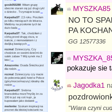
gosik050288
:
Witam grupę
MYSZKA85
obecnie staram się już drugi cykl
o dziecko . Trzymajcie kciuki
...
NO TO SPA
KarpatkaST
:
2,5 roku. Poszłam
po kilku miesiącach do lekarza.
Mieliśmy na przełomie tych lat
PA KOCHA
dużo bada
...
KarpatkaST
:
Tak, chodziłam z
córką przed drugą cisza, w
GG 12577336
trakcie, z niemowlakiem i z
dwójką bawiących
...
rozmal
:
Dziewczyny, Czy
chodzicie ze swoimi dziećmi do
MYSZKA_8
salek zabaw ? Mój synek ma 2
lata (
...
Amazonka
:
Osada Śnieżka jest
pokazuje sie t
dla rodzin.
...
rozmal
:
Dziewczyny czy macie
do polecenia jakiś hotel w Polsce
(góry/morze/mazury) idealny dla
Jagodka1
n
rodzin
...
KarpatkaST
:
Srebrna
pozdrowionka
bransoletka moze?myślę że za
100 to już się coś kupi , ja
kupowałam jako dodatek
...
"Wiara czyni cud
merlenke
:
Szukam inspiracji na
preznet dla bliskiej koleżanki na