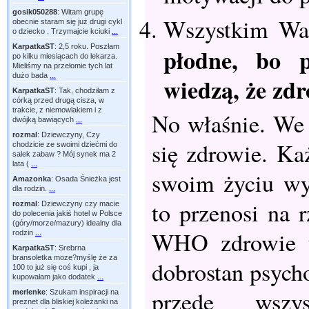
gosik050288
:
Witam grupę
Wszystkim Wa
obecnie staram się już drugi cykl
o dziecko . Trzymajcie kciuki
...
KarpatkaST
:
2,5 roku. Poszłam
płodne, bo 
po kilku miesiącach do lekarza.
Mieliśmy na przełomie tych lat
dużo bada
...
wiedzą, że zdr
KarpatkaST
:
Tak, chodziłam z
córką przed drugą cisza, w
trakcie, z niemowlakiem i z
No właśnie. We 
dwójką bawiących
...
rozmal
:
Dziewczyny, Czy
się zdrowie. Ka
chodzicie ze swoimi dziećmi do
salek zabaw ? Mój synek ma 2
lata (
...
swoim życiu wy
Amazonka
:
Osada Śnieżka jest
dla rodzin.
...
to przenosi na r
rozmal
:
Dziewczyny czy macie
do polecenia jakiś hotel w Polsce
(góry/morze/mazury) idealny dla
WHO zdrowie to
rodzin
...
KarpatkaST
:
Srebrna
bransoletka moze?myślę że za
dobrostan psycho
100 to już się coś kupi , ja
kupowałam jako dodatek
...
przede wszys
merlenke
:
Szukam inspiracji na
preznet dla bliskiej koleżanki na