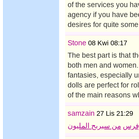
of the services you h
agency if you have bee
desires for quite some
Stone
08 Kwi 08:17
The best part is that 
both men and women. B
fantasies, especially u
dolls are perfect for ro
of the main reasons w
samzain
27 Lis 21:29
فرس
من سيربح المليون