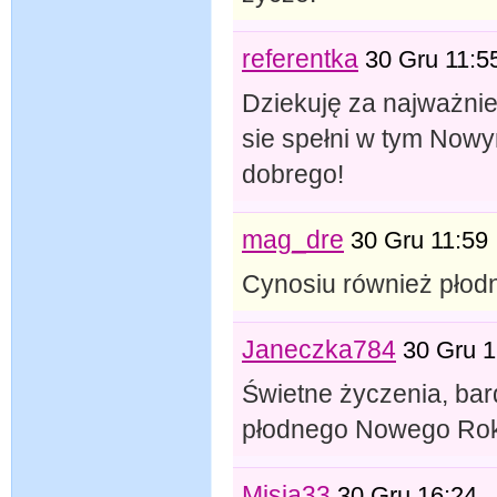
referentka
30 Gru 11:5
Dziekuję za najważnie
sie spełni w tym Nowy
dobrego!
mag_dre
30 Gru 11:59
Cynosiu również płod
Janeczka784
30 Gru 1
Świetne życzenia, bar
płodnego Nowego Rok
Misia33
30 Gru 16:24