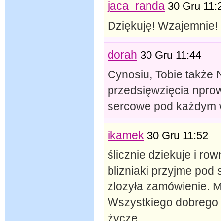
jaca_randa
30 Gru 11:
Dziękuję! Wzajemnie!
dorah
30 Gru 11:44
Cynosiu, Tobie takż
przedsięwzięcia npro
sercowe pod każdym
ikamek
30 Gru 11:52
ślicznie dziekuje i ro
blizniaki przyjme pod
zlozyła zamówienie. M
Wszystkiego dobrego 
życze.