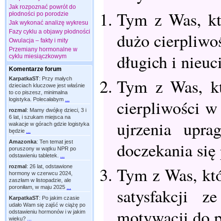
Jak rozpoznać powrót do
Tym z Was, kt
płodności po porodzie
Jak wykonać analizę wykresu
Fazy cyklu a objawy płodności
dużo cierpliwo
Owulacja – fakty i mity
Przemiany hormonalne w
długich i nieuc
cyklu miesiączkowym
Komentarze forum
Tym z Was, kt
KarpatkaST
:
Przy małych
dzieciach kluczowe jest właśnie
to co piszesz, minimalna
cierpliwości w
logistyka. Polecałabym
...
rozmal
:
Mamy dwójkę dzieci, 3 i
6 lat, i szukam miejsca na
ujrzenia upra
wakacje w górach gdzie logistyka
będzie
...
doczekania się
Amazonka
:
Ten temat jest
poruszony w wątku NPR po
odstawieniu tabletek.
...
Tym z Was, któ
rozmal
:
26 lat, odstawione
hormony w czerwcu 2024,
zaszłam w listopadzie, ale
poroniłam, w maju 2025
...
satysfakcji 
KarpatkaST
:
Po jakim czasie
udało Wam się zajść w ciążę po
motywacji do p
odstawieniu hormonów i w jakim
wieku?
...