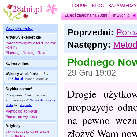
FORUM
BLOG
BAZA WIEDZY
Zaproś znajomą na 28dni
m.28dni.pl
Wszystkie wpisy
Poprzedni:
Poro
Artykuły eksperckie
Następny:
Metod
Porozmawiajmy o MRP po raz
kolejny
Płodnego Nowego Roku!
Płodnego No
Kto jest on-line:
29 Gru 19:02
Wykresy w telefonie
m.28dni.pl
(iphone, android)
Drogie użytkow
Szybka pomoc!
Coś sprawia Ci trudność, nie
rozumiesz opcji?
Napisz do pomocy
propozycje odn
28dni
lub
eksperta
.
Pomoc do aplikacji
na pewno wezm
Pomoc do wykresu
Artykuły
złożyć Wam now
Jak rozpocząć obserwacje
temperatury