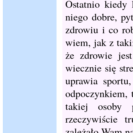
Ostatnio kiedy
niego dobre, py
zdrowiu i co ro
wiem, jak z tak
że zdrowie jes
wiecznie się str
uprawia sportu
odpoczynkiem, t
takiej osoby 
rzeczywiście t
zależało Wam na