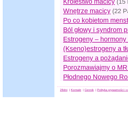
Królestwo macicy
(15 
Wnętrze macicy
(22 P
Po co kobietom menst
Ból głowy i syndrom 
Estrogeny – hormony 
(Kseno)estrogeny a t
Estrogeny a pożądani
Porozmawiajmy o MRP
Płodnego Nowego Ro
28dni
|
Kontakt
|
Cennik
|
Polityka prywatności i 