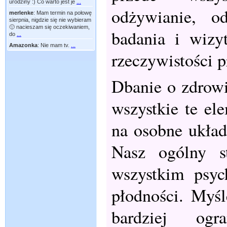
urodziny :) Co warto jest je
...
odżywianie, o
merlenke
:
Mam termin na połowę
sierpnia, nigdzie się nie wybieram
🙂 nacieszam się oczekiwaniem,
badania i wizy
do
...
Amazonka
:
Nie mam tv.
...
rzeczywistości p
Dbanie o zdrowi
wszystkie te el
na osobne układy
Nasz ogólny s
wszystkim psyc
płodności. Myśl
bardziej og