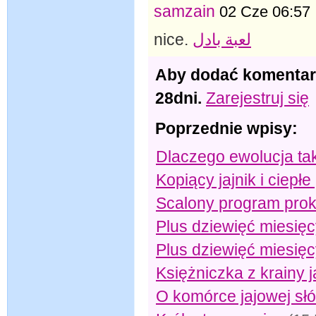
samzain
02 Cze 06:57
nice.
لعبة بادل
Aby dodać komentar
28dni.
Zarejestruj się
Poprzednie wpisy:
Dlaczego ewolucja ta
Kopiący jajnik i ciepłe
Scalony program prokr
Plus dziewięć miesię
Plus dziewięć miesięc
Księżniczka z krainy j
O komórce jajowej sł