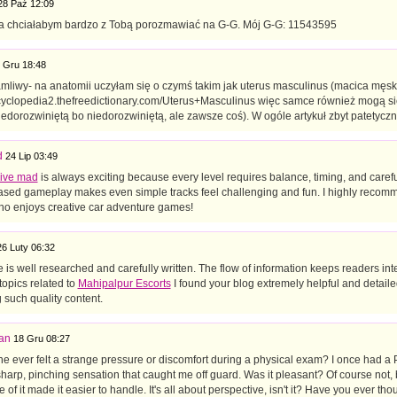
28 Paź 12:09
Ja chciałabym bardzo z Tobą porozmawiać na G-G. Mój G-G: 11543595
 Gru 18:48
amliwy- na anatomii uczyłam się o czymś takim jak uterus masculinus (macica męska
ncyclopedia2.thefreedictionary.com/Uterus+Masculinus więc samce również mogą s
edorozwiniętą bo niedorozwiniętą, ale zawsze coś). W ogóle artykuł zbyt patetyczny.
d
24 Lip 03:49
rive mad
is always exciting because every level requires balance, timing, and carefu
ased gameplay makes even simple tracks feel challenging and fun. I highly recom
o enjoys creative car adventure games!
26 Luty 06:32
le is well researched and carefully written. The flow of information keeps readers in
topics related to
Mahipalpur Escorts
I found your blog extremely helpful and detail
 such quality content.
an
18 Gru 08:27
 ever felt a strange pressure or discomfort during a physical exam? I once had a 
 sharp, pinching sensation that caught me off guard. Was it pleasant? Of course not,
 of it made it easier to handle. It's all about perspective, isn't it? Have you ever t