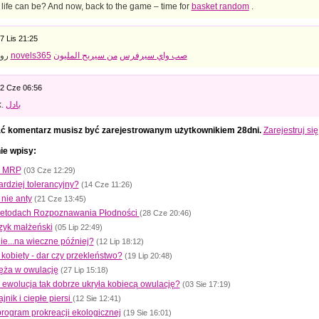
 life can be? And now, back to the game – time for
basket random
.
7 Lis 21:25
good. روايات
novels365
من سيربح المليون
صب واي سيرفرس
2 Cze 06:56
k.
بادل
ć komentarz musisz być zarejestrowanym użytkownikiem 28dni.
Zarejestruj się
ie wpisy:
a MRP
(03 Cze 12:29)
bardziej tolerancyjny?
(14 Cze 11:26)
 nie anty
(21 Cze 13:45)
todach Rozpoznawania Płodności
(28 Cze 20:46)
zyk małżeński
(05 Lip 22:49)
e...na wieczne później?
(12 Lip 18:12)
kobiety - dar czy przekleństwo?
(19 Lip 20:48)
ęża w owulację
(27 Lip 15:18)
ewolucja tak dobrze ukryła kobiecą owulację?
(03 Sie 17:19)
jnik i ciepłe piersi
(12 Sie 12:41)
rogram prokreacji ekologicznej
(19 Sie 16:01)