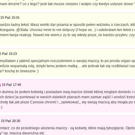
am drozne? co z tego? jesli tak musze cierpiec i watpic czy kiedys uslysze slowo 
15 Paź 15:01
ardzo ładny tekst. Masz wielki dar pisania w sposób pełen wdzieku o rzeczach, któ
trzegane. @3lata: chociaż mnie to nie dotyczy (I hope so...) i odebrałam ten tekst z
miem twoja reakcję. Nawet nie wiem,c zy to się wtedy pisze, że bardzo przykro, czy 
5 Paź 15:23
 myślałam z jakimś specjalnym rozczuleniem o swojej macicy, to po prostu organ s
wiście wspaniałą rolę, dzięki temu jestem matką ... ale jednak tak się roztkliwiać n
? trochę to śmieszne :)
a
15 Paź 17:45
em dumna że jestem kobietą i posiadam ową macice dzieki której mogłam donieśc i 
ch dzieci:)a ponieważ w swoich dalekich planach mam zamiar zajść i urodzić trze
hotę tak jak pisze Cynosia chronić i ,,opiekować,, się swoją macicą aby mogła po ra
:)
15 Paź 20:30
tarz: co do przedniego ułożenia macicy - są kobiety, które mają tyłozgięcie. Opró
y" np. macica dwurożna etc.