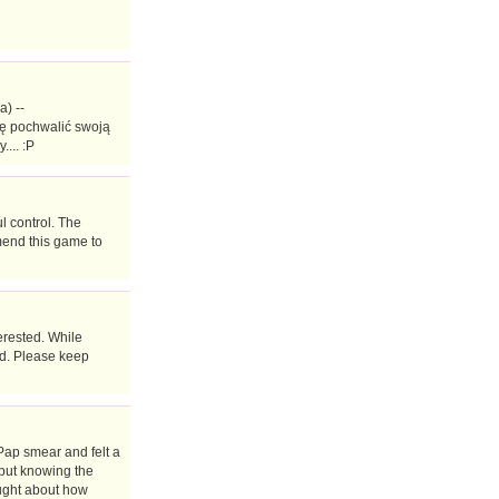
) --
ię pochwalić swoją
... :P
l control. The
mend this game to
terested. While
ed. Please keep
Pap smear and felt a
 but knowing the
hought about how