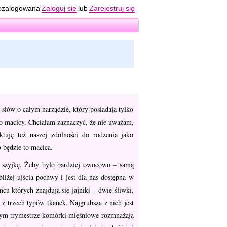
ezalogowana
Zaloguj się
lub
Zarejestruj się
 słów o całym narządzie, który posiadają tylko
 o macicy. Chciałam zaznaczyć, że nie uważam,
ktuję też naszej zdolności do rodzenia jako
 będzie to macica.
z szyjkę. Żeby było bardziej owocowo – samą
liżej ujścia pochwy i jest dla nas dostępna w
 których znajdują się jajniki – dwie śliwki,
z trzech typów tkanek. Najgrubsza z nich jest
szym trymestrze komórki mięśniowe rozmnażają