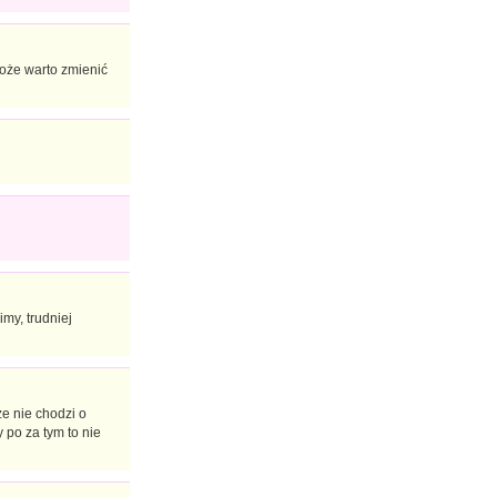
może warto zmienić
my, trudniej
ze nie chodzi o
 po za tym to nie