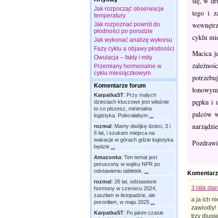
się, w dr
Jak rozpocząć obserwacje
tego i z
temperatury
wewnętrz
Jak rozpoznać powrót do
płodności po porodzie
cyklu mie
Jak wykonać analizę wykresu
Fazy cyklu a objawy płodności
Macica j
Owulacja – fakty i mity
zależnośc
Przemiany hormonalne w
cyklu miesiączkowym
potrzebuj
Komentarze forum
łonowym. 
KarpatkaST
:
Przy małych
pępku i 
dzieciach kluczowe jest właśnie
to co piszesz, minimalna
palców w
logistyka. Polecałabym
...
narządzie
rozmal
:
Mamy dwójkę dzieci, 3 i
6 lat, i szukam miejsca na
wakacje w górach gdzie logistyka
Pozdrawi
będzie
...
Amazonka
:
Ten temat jest
poruszony w wątku NPR po
odstawieniu tabletek.
...
Komentarz
rozmal
:
26 lat, odstawione
3 lata star
hormony w czerwcu 2024,
zaszłam w listopadzie, ale
a ja ich 
poroniłam, w maju 2025
...
zawiodly! 
KarpatkaST
:
Po jakim czasie
trzy dlugi