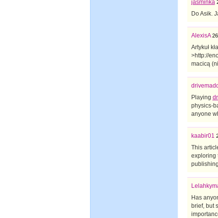
jasminka
Do Asik. 
AlexisA
26
Artykuł kł
>http://e
macicą (ni
drivemad
Playing
d
physics-b
anyone wh
kaabir01
This artic
exploring 
publishing
Lelahkym
Has anyone
brief, but
importance