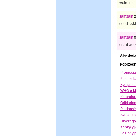
weird real
samzain
2
samzain
0
great wor
Aby doda
Poprzedn
Promocj
Kto jest 
Być pro a
WHO o Me
Kalendar
Odkładani
Płodność 
Szukaj m
Dlaczego 
Kopiący ja
Scalony p