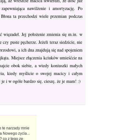
ają, aż wreszcie macica stwierdzi, że dość już
 zapewniająca nawilżenie i amortyzację. Po
 Błona ta przechodzi wiele przemian podczas
 więzadeł. Jej położenie zmienia się m.in. w
zy puste pęcherze. Jeżeli teraz siedzicie, nie
 przodowi, a ich dna znajdują się nad spojeniem
ójkąta. Miejsce złączenia kciuków umieśćcie na
ymajcie obok siebie, a wtedy koniuszki małych
cia, kiedy myślicie o swojej macicy i całym
e i w ogóle bardzo się, cieszę, że je mam! :)
e te narzady mnie
ia Nowego zycia...
? co z tego ze