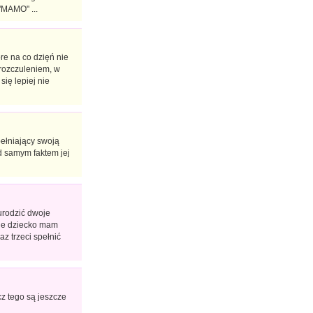
"MAMO" ...
re na co dzięń nie
 rozczuleniem, w
się lepiej nie
pełniający swoją
ad samym faktem jej
urodzić dwoje
cie dziecko mam
z trzeci spełnić
cz tego są jeszcze