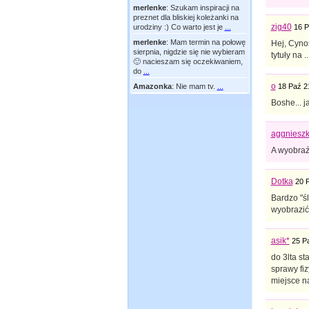
merlenke
:
Szukam inspiracji na
preznet dla bliskiej koleżanki na
zig40
16 P
urodziny :) Co warto jest je
...
merlenke
:
Mam termin na połowę
Hej, Cynos
sierpnia, nigdzie się nie wybieram
tytuły na 
🙂 nacieszam się oczekiwaniem,
do
...
o
18 Paź 2
Amazonka
:
Nie mam tv.
...
Boshe... j
aggniesz
A wyobraź
Dotka
20 
Bardzo "śl
wyobrazić 
asik*
25 P
do 3lta st
sprawy fiz
miejsce n