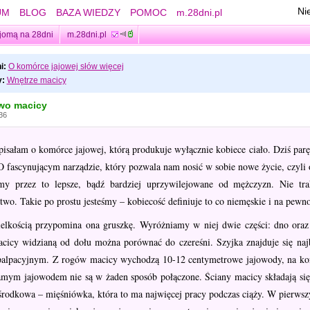
Ni
UM
BLOG
BAZA WIEDZY
POMOC
m.28dni.pl
jomą na 28dni
m.28dni.pl
i:
O komórce jajowej słów więcej
:
Wnętrze macicy
wo macicy
36
pisałam o komórce jajowej, którą produkuje wyłącznie kobiece ciało. Dziś parę
O fascynującym narządzie, który pozwala nam nosić w sobie nowe życie, czyli
śmy przez to lepsze, bądź bardziej uprzywilejowane od mężczyzn. Nie tra
two. Takie po prostu jesteśmy – kobiecość definiuje to co niemęskie i na pewno
elkością przypomina ona gruszkę. Wyróżniamy w niej dwie części: dno ora
acicy widzianą od dołu można porównać do czereśni. Szyjka znajduje się najb
palpacyjnym. Z rogów macicy wychodzą 10-12 centymetrowe jajowody, na końcu
amym jajowodem nie są w żaden sposób połączone. Ściany macicy składają się 
środkowa – mięśniówka, która to ma najwięcej pracy podczas ciąży. W pierw