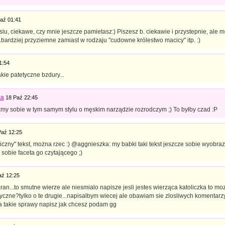
aź 01:41
iu, ciekawe, czy mnie jeszcze pamietasz:) Piszesz b. ciekawie i przystepnie, ale 
...bardziej przyziemne zamiast w rodzaju "cudowne królestwo macicy" itp. :)
1:54
akie patetyczne bzdury...
ka
18 Paź 22:45
my sobie w tym samym stylu o męskim narządzie rozrodczym ;) To byłby czad :P
Paź 12:25
iczny" tekst, można rzec :) @aggnieszka: my babki taki tekst jeszcze sobie wyobrazi
sobie faceta go czytającego ;)
aź 12:25
aran...to smutne wierze ale niesmialo napisze jesli jestes wierząca katoliczka to mo
yczne?tylko o te drugie...napisalbym wiecej ale obawiam sie zlosliwych komentarzy
a takie sprawy napisz jak chcesz podam gg