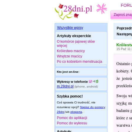
FOR
Zaproś zna
Wszystkie wpisy
Poprzedn
Następny
Artykuły eksperckie
O komórce jajowej słów
Królest
więcej
15 Paź 11:
Królestwo macicy
Wnętrze macicy
Po co kobietom menstruacja
Ostatnio 
kobiety. 
Kto jest on-line:
że jeste
Wykresy w telefonie
przekleńs
m.28dni.pl
(iphone, android)
Swoja wi
Szybka pomoc!
szyjkę m
Coś sprawia Ci trudność, nie
rozumiesz opcji?
Napisz do pomocy
badaniu 
28dni
lub
eksperta
.
które z s
Pomoc do aplikacji
Pomoc do wykresu
warstwa 
Artykuły