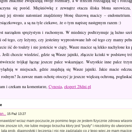
ugim znacznie zwiększają swoje rozmiary, a w trzecim rozciągają się i rozciąg
aczyna się poród. Mięśniówkę z zewnątrz otacza śliska błona surowicza,
nej jej stronie natomiast znajdziemy błonę śluzową macicy – endometrium.
siączkowego, a są na tyle ciekawe, że o tym napiszę następnym razem :)
est narządem sprężystym i ruchomym. W miednicy podtrzymuje ją luźno sześć
i od tego, czy leżymy, czy jesteśmy wyprostowane lub od tego czy mamy pełne c
ecie iść do toalety i nie jesteście w ciąży, Wasze macice są lekko nachylone ku
Jeśli chcecie wiedzieć, gdzie są Wasze jajniki, złączcie kciuki w podstawę tr
utwórzcie trójkąt łącząc jeszcze palce wskazujące. Wszystkie inne palce trz
ylądują w miejscach, gdzie znajdują się Wasze jajniki. Jakie macie odczu
 rodnym? Ja zawsze mam ochotę otoczyć je jeszcze większą ochroną, pogłaskać j
am i czekam na komentarze,
Cynosia
,
ekspert 28dni.pl
e
an...
15 Paź 13:27
nienawidze! wciaz mam poczucie,ze pomimo tego ze jestem fizycznie zdrowa wlasni
nie znosze ich, nie lubie mojego brzucha ktory jest "pusty" i niezdolny do utworzen
e lata prob, diagnostyki i leczenia i nic nie zadzialalo co z tego wiec,ze mam macice