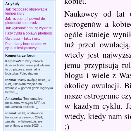
kobiet.
Artykuły
Jak rozpocząć obserwacje
Naukowcy od lat 
temperatury
Jak rozpoznać powrót do
estrogenów a kobie
płodności po porodzie
Jak wykonać analizę wykresu
ogóle istnieje wyni
Fazy cyklu a objawy płodności
Owulacja – fakty i mity
tuż przed owulacją
Przemiany hormonalne w
cyklu miesiączkowym
wtedy jest najwyższ
Komentarze forum
jemu przypisują rol
KarpatkaST
:
Przy małych
dzieciach kluczowe jest właśnie
to co piszesz, minimalna
blogu i wiele z Wa
logistyka. Polecałabym
...
rozmal
:
Mamy dwójkę dzieci, 3 i
okolicy owulacji. 
6 lat, i szukam miejsca na
wakacje w górach gdzie logistyka
nasze estrogenne cz
będzie
...
Amazonka
:
Ten temat jest
w każdym cyklu. J
poruszony w wątku NPR po
odstawieniu tabletek.
...
wtedy, kiedy nam si
rozmal
:
26 lat, odstawione
hormony w czerwcu 2024,
zaszłam w listopadzie, ale
;)
poroniłam, w maju 2025
...