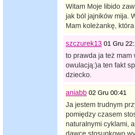
Witam Moje libido zaw
jak ból jajników mija.
Mam koleżankę, która
szczurek13
01 Gru 22
to prawda ja też mam
owulacją:)a ten fakt s
dziecko.
aniabb
02 Gru 00:41
Ja jestem trudnym prz
pomiędzy czasem stos
naturalnymi cyklami,
dawce stosunkowo wys