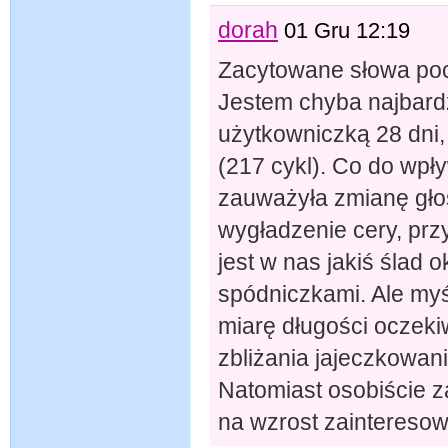
dorah
01 Gru 12:19
Zacytowane słowa poch
Jestem chyba najbar
użytkowniczką 28 dni,
(217 cykl). Co do wpł
zauważyła zmianę głos
wygładzenie cery, pr
jest w nas jakiś ślad
spódniczkami. Ale myś
miarę długości oczeki
zbliżania jajeczkowani
Natomiast osobiście
na wzrost zainteresow