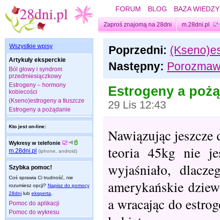
FORUM
BLOG
BAZA WIEDZY
Zaproś znajomą na 28dni
m.28dni.pl
Wszystkie wpisy
Poprzedni:
(Kseno)es
Artykuły eksperckie
Następny:
Porozmawi
Ból głowy i syndrom
przedmiesiączkowy
Estrogeny – hormony
Estrogeny a poż
kobiecości
(Kseno)estrogeny a tłuszcze
29 Lis 12:43
Estrogeny a pożądanie
Kto jest on-line:
Nawiązując jeszcze
Wykresy w telefonie
teoria 45kg nie j
m.28dni.pl
(iphone, android)
wyjaśniało, dlacz
Szybka pomoc!
Coś sprawia Ci trudność, nie
amerykańskie dziewc
rozumiesz opcji?
Napisz do pomocy
28dni
lub
eksperta
.
a wracając do estro
Pomoc do aplikacji
Pomoc do wykresu