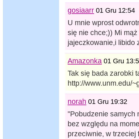
gosiaarr
01 Gru 12:54
U mnie wprost odwrotni
się nie chce;)) Mi mą
jajeczkowanie,i libido
Amazonka
01 Gru 13:
Tak się bada zarobki 
http://www.unm.edu/~gf
norah
01 Gru 19:32
"Pobudzenie samych n
bez względu na momen
przeciwnie, w trzeciej