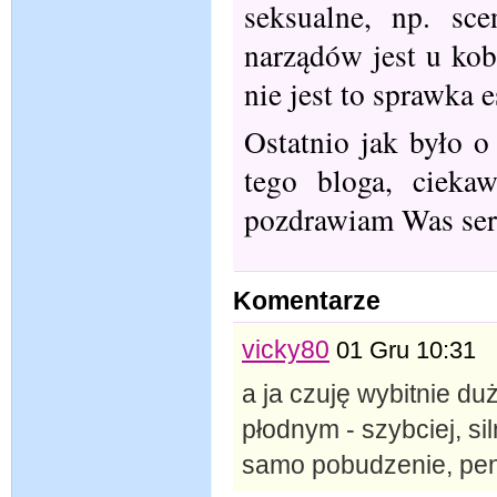
seksualne, np. sc
narządów jest u ko
nie jest to sprawka 
Ostatnio jak było o
tego bloga, cieka
pozdrawiam Was ser
Komentarze
vicky80
01 Gru 10:31
a ja czuję wybitnie d
płodnym - szybciej, si
samo pobudzenie, pen