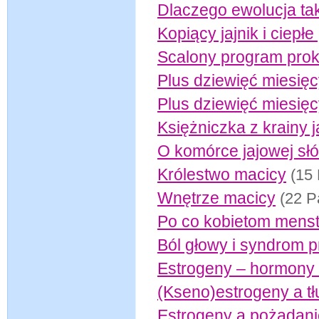
Dlaczego ewolucja ta
Kopiący jajnik i ciepłe
Scalony program prokr
Plus dziewięć miesię
Plus dziewięć miesięc
Księżniczka z krainy j
O komórce jajowej sł
Królestwo macicy
(15 
Wnętrze macicy
(22 P
Po co kobietom menst
Ból głowy i syndrom 
Estrogeny – hormony 
(Kseno)estrogeny a t
Estrogeny a pożądani