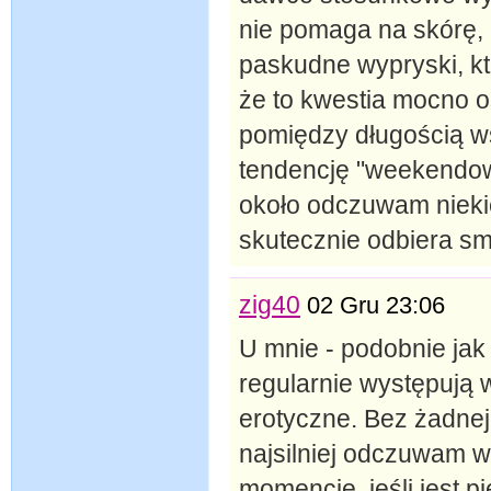
nie pomaga na skórę, 
paskudne wypryski, kt
że to kwestia mocno 
pomiędzy długością ws
tendencję "weekendow
około odczuwam nieki
skutecznie odbiera sma
zig40
02 Gru 23:06
U mnie - podobnie jak u
regularnie występują 
erotyczne. Bez żadnej
najsilniej odczuwam w
momencie, jeśli jest p