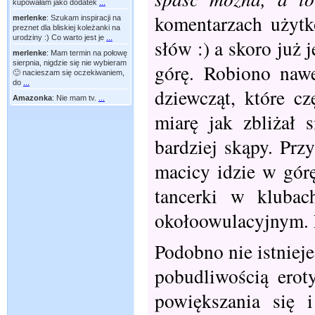
kupowałam jako dodatek
...
komentarzach użytk
merlenke
:
Szukam inspiracji na
preznet dla bliskiej koleżanki na
urodziny :) Co warto jest je
...
słów :) a skoro już
merlenke
:
Mam termin na połowę
sierpnia, nigdzie się nie wybieram
górę. Robiono nawe
🙂 nacieszam się oczekiwaniem,
do
...
dziewcząt, które c
Amazonka
:
Nie mam tv.
...
miarę jak zbliżał s
bardziej skąpy. Prz
macicy idzie w górę
tancerki w kluba
okołoowulacyjnym. N
Podobno nie istniej
pobudliwością erot
powiększania się 