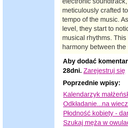
electronic soundtrack
meticulously crafted t
tempo of the music. A
level, they start to no
musical rhythms. This
harmony between the 
Aby dodać komentar
28dni.
Zarejestruj się
Poprzednie wpisy:
Kalendarzyk małżeńs
Odkładanie...na wiec
Płodność kobiety - da
Szukaj męża w owula