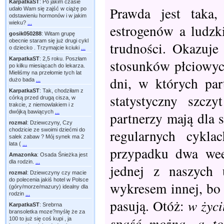
KarpatkaST
:
Po jakim czasie
Prawda jest taka,
udało Wam się zajść w ciążę po
odstawieniu hormonów i w jakim
wieku?
...
estrogenów a ludzk
gosik050288
:
Witam grupę
obecnie staram się już drugi cykl
trudności. Okazuje 
o dziecko . Trzymajcie kciuki
...
KarpatkaST
:
2,5 roku. Poszłam
stosunków płciowyc
po kilku miesiącach do lekarza.
Mieliśmy na przełomie tych lat
dni, w których par
dużo bada
...
KarpatkaST
:
Tak, chodziłam z
statystyczny szc
córką przed drugą cisza, w
trakcie, z niemowlakiem i z
dwójką bawiących
...
partnerzy mają dla 
rozmal
:
Dziewczyny, Czy
chodzicie ze swoimi dziećmi do
regularnych cykl
salek zabaw ? Mój synek ma 2
lata (
...
przypadku dwa wee
Amazonka
:
Osada Śnieżka jest
dla rodzin.
...
jednej z naszych 
rozmal
:
Dziewczyny czy macie
do polecenia jakiś hotel w Polsce
wykresem innej, bo
(góry/morze/mazury) idealny dla
rodzin
...
pasują. Otóż:
w życi
KarpatkaST
:
Srebrna
bransoletka moze?myślę że za
spaść można, a to 
100 to już się coś kupi , ja