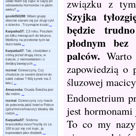
związku z tym
udało Wam się zajść w ciążę po
odstawieniu hormonów i w jakim
wieku?
...
Szyjka tyłozgi
gosik050288
:
Witam grupę
obecnie staram się już drugi cykl
będzie trudn
o dziecko . Trzymajcie kciuki
...
KarpatkaST
:
2,5 roku. Poszłam
po kilku miesiącach do lekarza.
płodnym bez 
Mieliśmy na przełomie tych lat
dużo bada
...
palców.
KarpatkaST
:
Tak, chodziłam z
Warto 
córką przed drugą cisza, w
trakcie, z niemowlakiem i z
dwójką bawiących
...
zapowiedzią o 
rozmal
:
Dziewczyny, Czy
chodzicie ze swoimi dziećmi do
śluzowej macicy
salek zabaw ? Mój synek ma 2
lata (
...
Amazonka
:
Osada Śnieżka jest
Endometrium pr
dla rodzin.
...
rozmal
:
Dziewczyny czy macie
do polecenia jakiś hotel w Polsce
jest hormonami 
(góry/morze/mazury) idealny dla
rodzin
...
To co my nazy
KarpatkaST
:
Srebrna
bransoletka moze?myślę że za
100 to już się coś kupi , ja
kupowałam jako dodatek
...