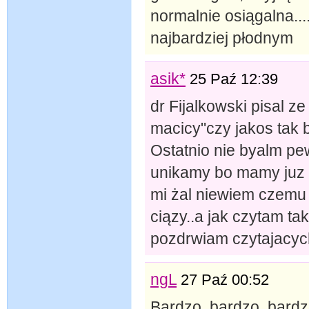
normalnie osiągalna...
najbardziej płodnym
asik*
25 Paź 12:39
dr Fijalkowski pisal ze
macicy"czy jakos tak 
Ostatnio nie byalm pe
unikamy bo mamy juz 3 
mi żal niewiem czemu 
ciązy..a jak czytam tak
pozdrwiam czytajacyc
ngL
27 Paź 00:52
Bardzo, bardzo, bardzo