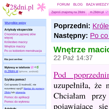
FORUM
BLOG
BAZA WIEDZY
Zaproś znajomą na 28dni
m.28dni.pl
Wszystkie wpisy
Poprzedni:
Król
Artykuły eksperckie
Następny:
Po co
O komórce jajowej słów
więcej
Królestwo macicy
Wnętrze macicy
Wnętrze maci
Po co kobietom menstruacja
22 Paź 14:37
Kto jest on-line:
Wykresy w telefonie
Pod poprzedn
m.28dni.pl
(iphone, android)
Szybka pomoc!
uzupełniła, że 
Coś sprawia Ci trudność, nie
rozumiesz opcji?
Napisz do pomocy
Chciałam przy 
28dni
lub
eksperta
.
Pomoc do aplikacji
Pomoc do wykresu
pojawiające si
Artykuły