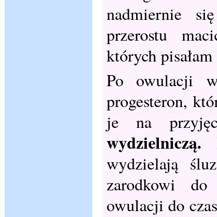
nadmiernie si
przerostu mac
których pisałam
Po owulacji w
progesteron, kt
je na przyję
wydzielniczą.
B
wydzielają ślu
zarodkowi do 
owulacji do cza