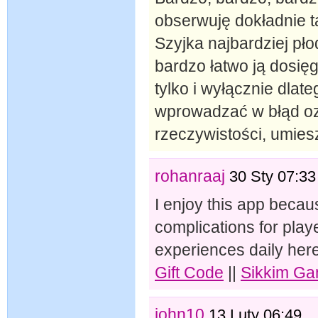
obserwuję dokładnie ta
Szyjka najbardziej pło
bardzo łatwo ją dosię
tylko i wyłącznie dlat
wprowadzać w błąd oz
rzeczywistości, umies
rohanraaj
30 Sty 07:33
I enjoy this app becaus
complications for pla
experiences daily her
Gift Code
||
Sikkim G
john10
13 Luty 06:49