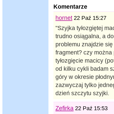
Komentarze
hornet
22 Paź 15:27
"Szyjka tyłozgiętej m
trudno osiągalna, a d
problemu znajdzie się
fragment? czy można p
tyłozgięcie macicy (p
od kilku cykli badam s
góry w okresie płodny
zazwyczaj tylko jedneg
dzień szczytu szyjki.
Zefirka
22 Paź 15:53