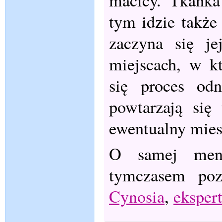
macicy. Tkanka
tym idzie także
zaczyna się je
miejscach, w k
się proces od
powtarzają się
ewentualny mies
O samej menst
tymczasem poz
Cynosia
,
ekspert