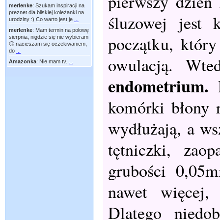
pierwszy dzień
merlenke
:
Szukam inspiracji na
preznet dla bliskiej koleżanki na
śluzowej jest 
urodziny :) Co warto jest je
...
merlenke
:
Mam termin na połowę
początku, któr
sierpnia, nigdzie się nie wybieram
🙂 nacieszam się oczekiwaniem,
do
...
owulacją. Wte
Amazonka
:
Nie mam tv.
...
endometrium.
komórki błony r
wydłużają, a wsz
tętniczki, zao
grubości 0,05
nawet więcej, 
Dlatego niedob