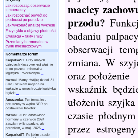
macicy zachowu
Jak rozpocząć obserwacje
temperatury
Jak rozpoznać powrót do
przodu?
Funkc
płodności po porodzie
Jak wykonać analizę wykresu
Fazy cyklu a objawy płodności
badaniu palpac
Owulacja – fakty i mity
Przemiany hormonalne w
obserwacji tem
cyklu miesiączkowym
Komentarze forum
zmiana. W szyjc
KarpatkaST
:
Przy małych
dzieciach kluczowe jest właśnie
to co piszesz, minimalna
oraz położenie –
logistyka. Polecałabym
...
rozmal
:
Mamy dwójkę dzieci, 3 i
wskaźnik będzi
6 lat, i szukam miejsca na
wakacje w górach gdzie logistyka
będzie
...
ułożeniu szyjka
Amazonka
:
Ten temat jest
poruszony w wątku NPR po
odstawieniu tabletek.
...
czasie płodnym
rozmal
:
26 lat, odstawione
hormony w czerwcu 2024,
przez estrogen
zaszłam w listopadzie, ale
poroniłam, w maju 2025
...
KarpatkaST
:
Po jakim czasie