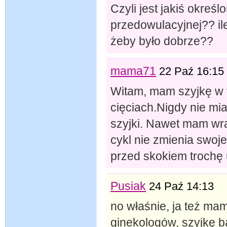
Czyli jest jakiś określ
przedowulacyjnej?? il
żeby było dobrze??
mama71
22 Paź 16:15
Witam, mam szyjkę w 
cięciach.Nigdy nie m
szyjki. Nawet mam wra
cykl nie zmienia swoj
przed skokiem trochę 
Pusiak
24 Paź 14:13
no właśnie, ja też mam
ginekologów, szyjkę b