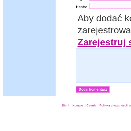
Hasło:
Aby dodać k
zarejestrow
Zarejestruj 
28dni
|
Kontakt
|
Cennik
|
Polityka prywatności i 