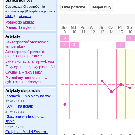
Szybka pomoc!
Coś sprawia Ci trudność, nie
rozumiesz opcji?
Napisz do pomocy
28dni
lub
eksperta
.
Pomoc do aplikacji
Pomoc do wykresu
Artykuły
Jak rozpocząć obserwacje
temperatury
Jak rozpoznać powrót do
płodności po porodzie
Jak wykonać analizę wykresu
Fazy cyklu a objawy płodności
Owulacja – fakty i mity
Przemiany hormonalne w
cyklu miesiączkowym
Artykuły eksperckie
Płodność – moja czy nasza?
27 Wrz 17:22
FAM i... nastolatki
27 Wrz 17:21
Dlaczego warto stosować
FAM?
27 Wrz 17:20
Creighton Model System -