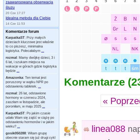
zaawansowana obserwacja
śluzu
20 Cze 17:27
Idealna metoda dla Ciebie
14 Cze 11:53
Komentarze forum
KarpatkaST
:
Przy małych
dzieciach kluczowe jest właśnie
to co piszesz, minimalna
logistyka. Polecałabym
...
rozmal
:
Mamy dwójkę dzieci, 3 i
6 lat, i szukam miejsca na
wakacje w górach gdzie logistyka
będzie
...
Amazonka
:
Ten temat jest
Komentarze (
2
poruszony w wątku NPR po
odstawieniu tabletek.
...
rozmal
:
26 lat, odstawione
hormony w czerwcu 2024,
« Poprze
zaszłam w listopadzie, ale
poroniłam, w maju 2025
...
KarpatkaST
:
Po jakim czasie
udało Wam się zajść w ciążę po
odstawieniu hormonów i w jakim
linea088
na
wieku?
...
gosik050288
:
Witam grupę
obecnie staram się już drugi cykl