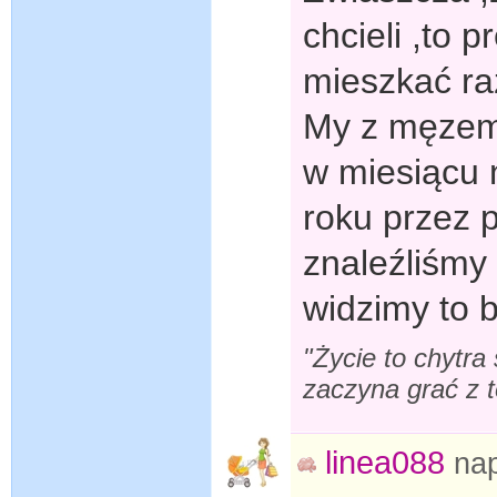
chcieli ,to 
mieszkać r
My z męzem 
w miesiącu n
roku przez 
znaleźliśmy 
widzimy to b
"Życie to chytra
zaczyna grać z 
linea088
na