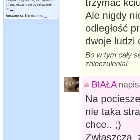
trzymać kciu
sierpnia, nigdzie się nie wybieram
🙂 nacieszam się oczekiwaniem,
do
...
Ale nigdy n
Amazonka
:
Nie mam tv.
...
odległość p
dwoje ludzi 
Bo w tym cały se
znieczulenia!
BIAŁA
napi
Na pociesze
nie taka str
chce.. ;)
Zwłaszcza ,