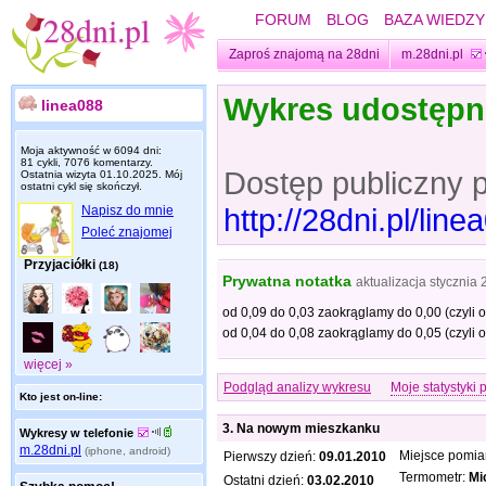
FORUM
BLOG
BAZA WIEDZY
Zaproś znajomą na 28dni
m.28dni.pl
Wykres udostęp
linea088
Moja aktywność w 6094 dni:
81 cykli, 7076 komentarzy.
Dostęp publiczny 
Ostatnia wizyta
01.10.2025
. Mój
ostatni cykl się skończył.
http://28dni.pl/li
Napisz do mnie
Poleć znajomej
Przyjaciółki
(18)
Prywatna notatka
aktualizacja
stycznia 
od 0,09 do 0,03 zaokrąglamy do 0,00 (czyli 
od 0,04 do 0,08 zaokrąglamy do 0,05 (czyli 
więcej »
Podgląd analizy wykresu
Moje statystyki 
Kto jest on-line:
3. Na nowym mieszkanku
Wykresy w telefonie
m.28dni.pl
(iphone, android)
Miejsce pomia
Pierwszy dzień:
09.01.2010
Termometr:
Mi
Ostatni dzień:
03.02.2010