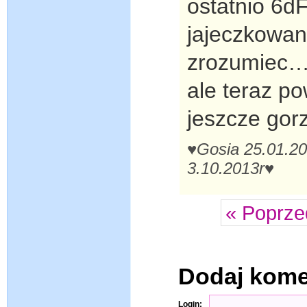
ostatnio 6dF
jajeczkowan
zrozumiec
ale teraz po
jeszcze gorz
♥Gosia 25.01.20
3.10.2013r♥
« Poprze
Dodaj kom
Login: