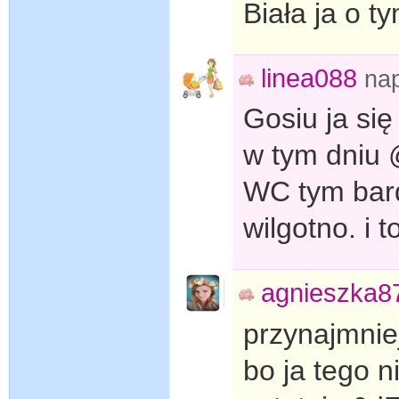
Biała ja o t
linea088
na
Gosiu ja si
w tym dniu @
WC tym bardz
wilgotno. i 
agnieszka8
przynajmnie
bo ja tego 