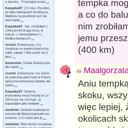
tempka mogł
o dziecko . Trzymajcie kciuki
...
KarpatkaST
:
2,5 roku. Poszłam
a co do balu
po kilku miesiącach do lekarza.
Mieliśmy na przełomie tych lat
dużo bada
...
nim zrobiła
KarpatkaST
:
Tak, chodziłam z
córką przed drugą cisza, w
trakcie, z niemowlakiem i z
jemu przesz
dwójką bawiących
...
rozmal
:
Dziewczyny, Czy
(400 km)
chodzicie ze swoimi dziećmi do
salek zabaw ? Mój synek ma 2
lata (
...
Amazonka
:
Osada Śnieżka jest
dla rodzin.
...
Maalgorzat
rozmal
:
Dziewczyny czy macie
do polecenia jakiś hotel w Polsce
Aniu tempką 
(góry/morze/mazury) idealny dla
rodzin
...
KarpatkaST
:
Srebrna
skoku, wszy
bransoletka moze?myślę że za
100 to już się coś kupi , ja
kupowałam jako dodatek
...
więc lepiej, 
merlenke
:
Szukam inspiracji na
preznet dla bliskiej koleżanki na
okolicach s
urodziny :) Co warto jest je
...
merlenke
:
Mam termin na połowę