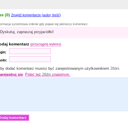
e (
0
)
Znajdź komentarze (autor, treść)
formacja systemowa zniknie gdy pojawi się pierwszy komentarz.
Dyskutuj, zapraszaj przyjaciółki!
odaj komentarz
(przyciągnij wykres)
gin:
sło:
by dodać komentarz musisz być zarejestrowanym użytkownikiem
28dni
.
arejestruj się
.
Poleć też
28dni
znajomym.