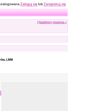
ezalogowana
Zaloguj się
lub
Zarejestruj się
|
Następny yovenna »
yów, LMM