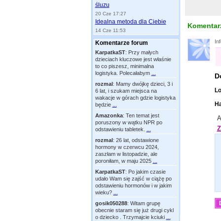
śluzu
20 Cze 17:27
Idealna metoda dla Ciebie
Komentarz
14 Cze 11:53
In
Komentarze forum
KarpatkaST
:
Przy małych
dzieciach kluczowe jest właśnie
to co piszesz, minimalna
logistyka. Polecałabym
...
D
rozmal
:
Mamy dwójkę dzieci, 3 i
Lo
6 lat, i szukam miejsca na
wakacje w górach gdzie logistyka
Ha
będzie
...
Amazonka
:
Ten temat jest
A
poruszony w wątku NPR po
Z
odstawieniu tabletek.
...
rozmal
:
26 lat, odstawione
hormony w czerwcu 2024,
zaszłam w listopadzie, ale
poroniłam, w maju 2025
...
KarpatkaST
:
Po jakim czasie
udało Wam się zajść w ciążę po
odstawieniu hormonów i w jakim
wieku?
...
gosik050288
:
Witam grupę
obecnie staram się już drugi cykl
o dziecko . Trzymajcie kciuki
...