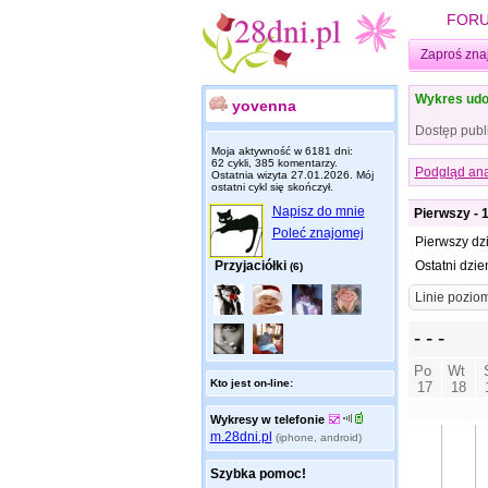
FOR
Zaproś zna
Wykres udo
yovenna
Dostęp publ
Moja aktywność w 6181 dni:
62 cykli, 385 komentarzy.
Podgląd ana
Ostatnia wizyta
27.01.2026
. Mój
ostatni cykl się skończył.
Napisz do mnie
Pierwszy - 
Poleć znajomej
Pierwszy dz
Przyjaciółki
Ostatni dzie
(6)
Kto jest on-line:
Wykresy w telefonie
m.28dni.pl
(iphone, android)
Szybka pomoc!