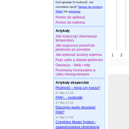
Coś sprawia Ci trudność, nie
rozumiesz opcji?
Napisz do pomocy
28dni
lub
eksperta
.
Pomoc do aplikacji
Pomoc do wykresu
Artykuły
Jak rozpocząć obserwacje
temperatury
Jak rozpoznać powrót do
płodności po porodzie
Jak wykonać analizę wykresu
Fazy cyklu a objawy płodności
Owulacja – fakty i mity
Przemiany hormonalne w
cyklu miesiączkowym
Artykuły eksperckie
Płodność – moja czy nasza?
27 Wrz 17:22
FAM i... nastolatki
27 Wrz 17:21
Dlaczego warto stosować
FAM?
27 Wrz 17:20
Creighton Model System -
zaawansowana obserwacja