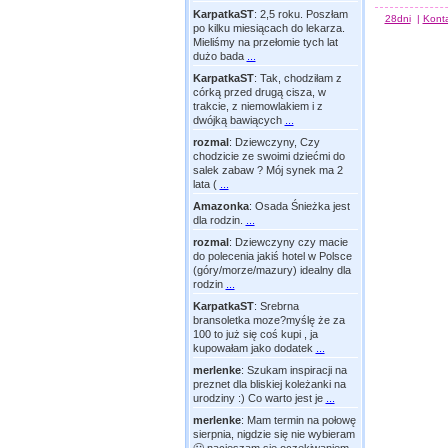
KarpatkaST
:
2,5 roku. Poszłam
28dni
|
Kont
po kilku miesiącach do lekarza.
Mieliśmy na przełomie tych lat
dużo bada
...
KarpatkaST
:
Tak, chodziłam z
córką przed drugą cisza, w
trakcie, z niemowlakiem i z
dwójką bawiących
...
rozmal
:
Dziewczyny, Czy
chodzicie ze swoimi dziećmi do
salek zabaw ? Mój synek ma 2
lata (
...
Amazonka
:
Osada Śnieżka jest
dla rodzin.
...
rozmal
:
Dziewczyny czy macie
do polecenia jakiś hotel w Polsce
(góry/morze/mazury) idealny dla
rodzin
...
KarpatkaST
:
Srebrna
bransoletka moze?myślę że za
100 to już się coś kupi , ja
kupowałam jako dodatek
...
merlenke
:
Szukam inspiracji na
preznet dla bliskiej koleżanki na
urodziny :) Co warto jest je
...
merlenke
:
Mam termin na połowę
sierpnia, nigdzie się nie wybieram