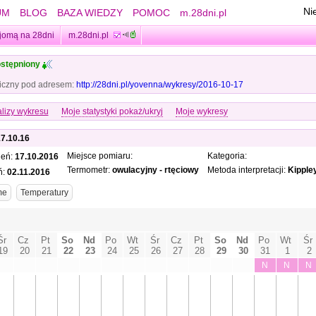
Ni
UM
BLOG
BAZA WIEDZY
POMOC
m.28dni.pl
jomą na 28dni
m.28dni.pl
stępniony
iczny pod adresem:
http://28dni.pl/yovenna/wykresy/2016-10-17
lizy wykresu
Moje statystyki pokaż/ukryj
Moje wykresy
17.10.16
Miejsce pomiaru:
Kategoria:
ień:
17.10.2016
Termometr:
owulacyjny - rtęciowy
Metoda interpretacji:
Kipple
ń:
02.11.2016