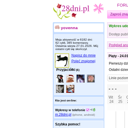
FOR
Zaproś zna
Wykres udo
yovenna
Dostęp publ
Moja aktywność w 6182 dni:
62 cykli, 385 komentarzy.
Podgląd ana
Ostatnia wizyta
27.01.2026
. Mój
ostatni cykl się skończył.
Napisz do mnie
Piąty - 24.0
Poleć znajomej
Pierwszy dz
Przyjaciółki
Ostatni dzie
(6)
Kto jest on-line:
Wykresy w telefonie
m.28dni.pl
(iphone, android)
Szybka pomoc!