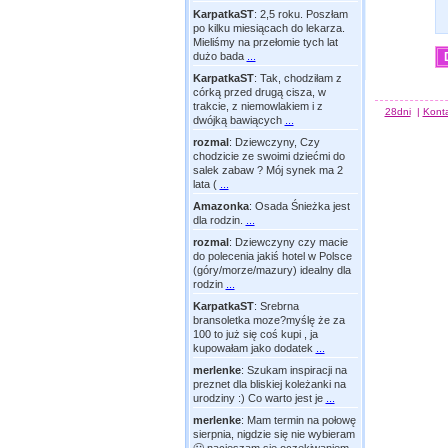
KarpatkaST
:
2,5 roku. Poszłam
po kilku miesiącach do lekarza.
Mieliśmy na przełomie tych lat
dużo bada
...
KarpatkaST
:
Tak, chodziłam z
córką przed drugą cisza, w
trakcie, z niemowlakiem i z
28dni
|
Kont
dwójką bawiących
...
rozmal
:
Dziewczyny, Czy
chodzicie ze swoimi dziećmi do
salek zabaw ? Mój synek ma 2
lata (
...
Amazonka
:
Osada Śnieżka jest
dla rodzin.
...
rozmal
:
Dziewczyny czy macie
do polecenia jakiś hotel w Polsce
(góry/morze/mazury) idealny dla
rodzin
...
KarpatkaST
:
Srebrna
bransoletka moze?myślę że za
100 to już się coś kupi , ja
kupowałam jako dodatek
...
merlenke
:
Szukam inspiracji na
preznet dla bliskiej koleżanki na
urodziny :) Co warto jest je
...
merlenke
:
Mam termin na połowę
sierpnia, nigdzie się nie wybieram