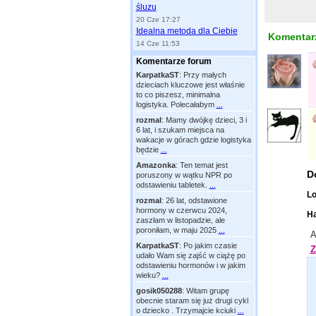
śluzu
20 Cze 17:27
Idealna metoda dla Ciebie
Komentarz
14 Cze 11:53
Komentarze forum
KarpatkaST
:
Przy małych
dzieciach kluczowe jest właśnie
to co piszesz, minimalna
logistyka. Polecałabym
...
rozmal
:
Mamy dwójkę dzieci, 3 i
6 lat, i szukam miejsca na
wakacje w górach gdzie logistyka
będzie
...
Amazonka
:
Ten temat jest
D
poruszony w wątku NPR po
odstawieniu tabletek.
...
Lo
rozmal
:
26 lat, odstawione
hormony w czerwcu 2024,
Ha
zaszłam w listopadzie, ale
poroniłam, w maju 2025
...
A
KarpatkaST
:
Po jakim czasie
Z
udało Wam się zajść w ciążę po
odstawieniu hormonów i w jakim
wieku?
...
gosik050288
:
Witam grupę
obecnie staram się już drugi cykl
o dziecko . Trzymajcie kciuki
...