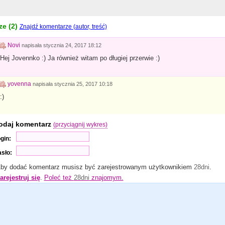
e (
2
)
Znajdź komentarze (autor, treść)
Novi
napisała
stycznia 24, 2017 18:12
Hej Jovennko :) Ja również witam po długiej przerwie :)
yovenna
napisała
stycznia 25, 2017 10:18
:)
odaj komentarz
(przyciągnij wykres)
gin:
sło:
by dodać komentarz musisz być zarejestrowanym użytkownikiem
28dni
.
arejestruj się
.
Poleć też
28dni
znajomym.