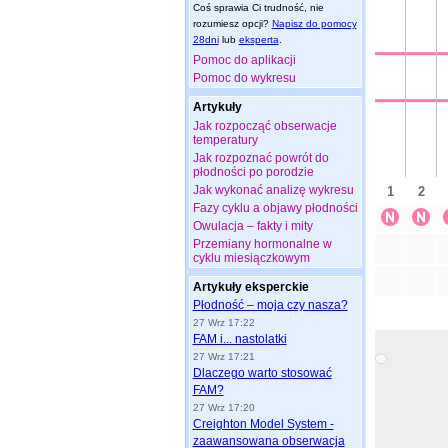
Coś sprawia Ci trudność, nie
rozumiesz opcji?
Napisz do pomocy
28dni
lub
eksperta
.
Pomoc do aplikacji
Pomoc do wykresu
Artykuły
Jak rozpocząć obserwacje
temperatury
Jak rozpoznać powrót do
płodności po porodzie
Jak wykonać analizę wykresu
Fazy cyklu a objawy płodności
Owulacja – fakty i mity
Przemiany hormonalne w
cyklu miesiączkowym
Artykuły eksperckie
Płodność – moja czy nasza?
27 Wrz 17:22
FAM i... nastolatki
27 Wrz 17:21
Dlaczego warto stosować
FAM?
27 Wrz 17:20
Creighton Model System -
zaawansowana obserwacja