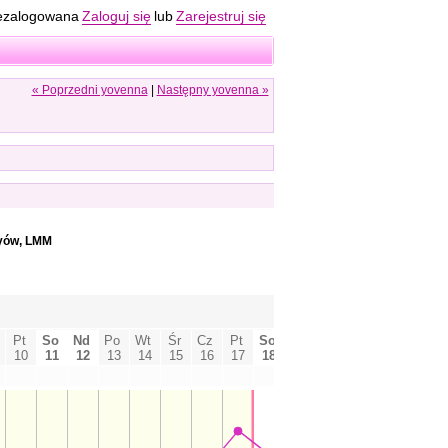
ezalogowana
Zaloguj się
lub
Zarejestruj się
« Poprzedni yovenna
|
Następny yovenna »
yów, LMM