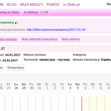
Ni
UM
BLOG
BAZA WIEDZY
POMOC
m.28dni.pl
jomą na 28dni
m.28dni.pl
stępniony
iczny pod adresem:
http://28dni.pl/yovenna/wykresy/2017-01-24
lizy wykresu
Moje statystyki pokaż/ukryj
Moje wykresy
1.17
Miejsce pomiaru:
Kategoria:
ień:
24.01.2017
Termometr:
owulacyjny - rtęciowy
Metoda interpretacji:
Kipple
ń:
24.02.2017