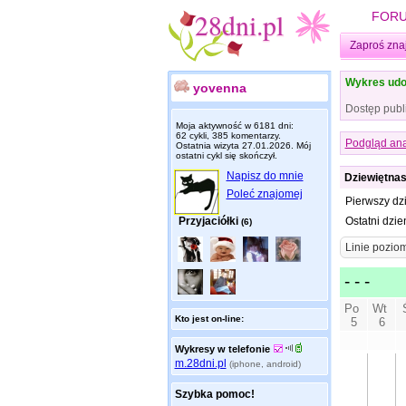
FOR
Zaproś zna
Wykres udo
yovenna
Dostęp publ
Moja aktywność w 6181 dni:
62 cykli, 385 komentarzy.
Podgląd ana
Ostatnia wizyta
27.01.2026
. Mój
ostatni cykl się skończył.
Napisz do mnie
Dziewiętnas
Poleć znajomej
Pierwszy dz
Przyjaciółki
Ostatni dzie
(6)
Kto jest on-line:
Wykresy w telefonie
m.28dni.pl
(iphone, android)
Szybka pomoc!