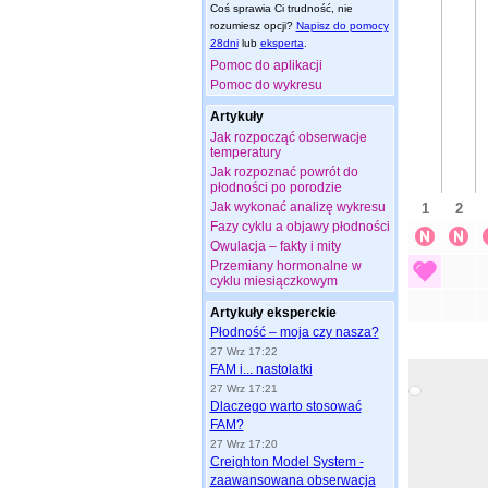
Coś sprawia Ci trudność, nie
rozumiesz opcji?
Napisz do pomocy
28dni
lub
eksperta
.
Pomoc do aplikacji
Pomoc do wykresu
Artykuły
Jak rozpocząć obserwacje
temperatury
Jak rozpoznać powrót do
płodności po porodzie
Jak wykonać analizę wykresu
Fazy cyklu a objawy płodności
Owulacja – fakty i mity
Przemiany hormonalne w
cyklu miesiączkowym
Artykuły eksperckie
Płodność – moja czy nasza?
27 Wrz 17:22
FAM i... nastolatki
27 Wrz 17:21
Dlaczego warto stosować
FAM?
27 Wrz 17:20
Creighton Model System -
zaawansowana obserwacja