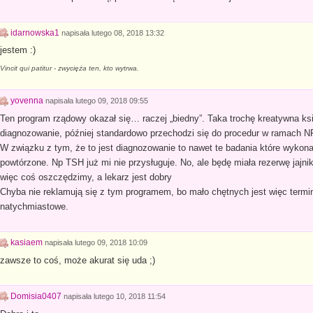
idarnowska1
napisała
lutego 08, 2018 13:32
jestem :)
Vincit qui patitur - zwycięża ten, kto wytrwa.
yovenna
napisała
lutego 09, 2018 09:55
Ten program rządowy okazał się… raczej „biedny”. Taka trochę kreatywna ks
diagnozowanie, później standardowo przechodzi się do procedur w ramach N
W związku z tym, że to jest diagnozowanie to nawet te badania które wykon
powtórzone. Np TSH już mi nie przysługuje. No, ale będę miała rezerwę jajn
więc coś oszczędzimy, a lekarz jest dobry
Chyba nie reklamują się z tym programem, bo mało chętnych jest więc termi
natychmiastowe.
kasiaem
napisała
lutego 09, 2018 10:09
zawsze to coś, może akurat się uda ;)
Domisia0407
napisała
lutego 10, 2018 11:54