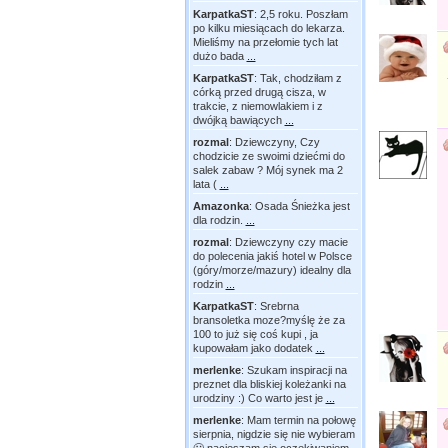
KarpatkaST
:
2,5 roku. Poszłam
po kilku miesiącach do lekarza.
Mieliśmy na przełomie tych lat
dużo bada
...
KarpatkaST
:
Tak, chodziłam z
córką przed drugą cisza, w
trakcie, z niemowlakiem i z
dwójką bawiących
...
rozmal
:
Dziewczyny, Czy
chodzicie ze swoimi dziećmi do
salek zabaw ? Mój synek ma 2
lata (
...
Amazonka
:
Osada Śnieżka jest
dla rodzin.
...
rozmal
:
Dziewczyny czy macie
do polecenia jakiś hotel w Polsce
(góry/morze/mazury) idealny dla
rodzin
...
KarpatkaST
:
Srebrna
bransoletka moze?myślę że za
100 to już się coś kupi , ja
kupowałam jako dodatek
...
merlenke
:
Szukam inspiracji na
preznet dla bliskiej koleżanki na
urodziny :) Co warto jest je
...
merlenke
:
Mam termin na połowę
sierpnia, nigdzie się nie wybieram