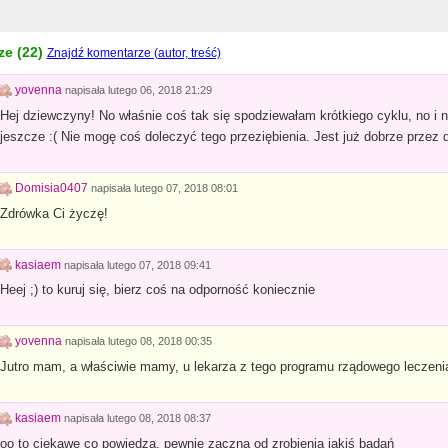
e (
22
)
Znajdź komentarze (autor, treść)
yovenna
napisała
lutego 06, 2018 21:29
Hej dziewczyny! No właśnie coś tak się spodziewałam krótkiego cyklu, no i 
jeszcze :( Nie mogę coś doleczyć tego przeziębienia. Jest już dobrze przez d
Domisia0407
napisała
lutego 07, 2018 08:01
Zdrówka Ci życzę!
kasiaem
napisała
lutego 07, 2018 09:41
Heej ;) to kuruj się, bierz coś na odporność koniecznie
yovenna
napisała
lutego 08, 2018 00:35
Jutro mam, a właściwie mamy, u lekarza z tego programu rządowego leczenia
kasiaem
napisała
lutego 08, 2018 08:37
oo to ciekawe co powiedzą, pewnie zaczną od zrobienia jakiś badań