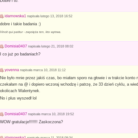
Dobre i to.
idarnowska1
napisała
lutego 13, 2018 16:52
dobre i takie badania :)
Vincit qui patitur - zwycięża ten, kto wytrwa.
Domisia0407
napisała
lutego 21, 2018 08:02
I co już po badaniach?
yovenna
napisała
marca 10, 2018 11:12
Nie było mnie przez jakiś czas, bo miałam sporo na głowie i w trakcie konto
czekałam na @ i dopiero wczoraj wchodzę i patrzę, że 33 dzień cyklu, a wied
okolicach Walentynek.
No i plus wyszedł lol
Domisia0407
napisała
marca 10, 2018 19:52
WOW gratulacje!!!!!!! Zaskoczona?
idarnowska1
napisała
marca 11, 2018 09:34