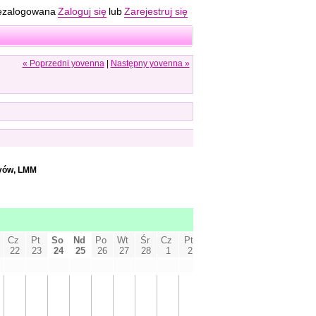
ezalogowana
Zaloguj się
lub
Zarejestruj się
« Poprzedni yovenna
|
Następny yovenna »
yów, LMM