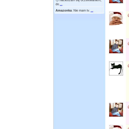
🙂 nacieszam się oczekiwaniem,
do
...
Amazonka
:
Nie mam tv.
...