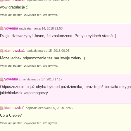
wow gratulacje :)
Vincit qui patitur - zwycięża ten, kto wytrwa.
yovenna
napisała
marca 14, 2018 21:53
Dzięki dziewczyny! Jasne, że zaskoczona. Po tylu cyklach starań :)
idarnowska1
napisała
marca 15, 2018 00:05
Moze jednak odpuszczenie tez ma swoje zalety :)
Vincit qui patitur - zwycięża ten, kto wytrwa.
yovenna
zmieniła
marca 17, 2018 17:17
Odpuszczenie to już chyba było od października, teraz to już pojawiła rezygn
jakichkolwiek wspomagaczy…
idarnowska1
napisała
czerwca 05, 2018 09:55
Co u Ciebie?
Vincit qui patitur - zwycięża ten, kto wytrwa.