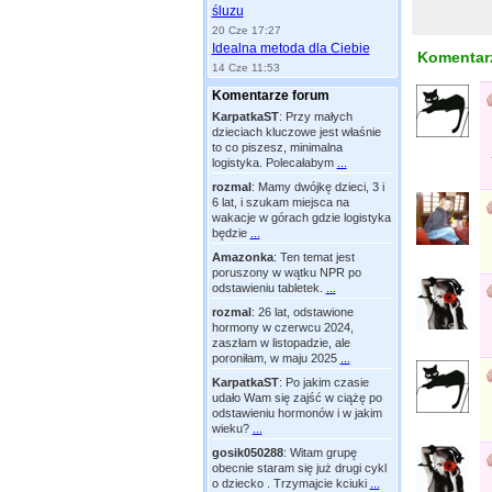
śluzu
20 Cze 17:27
Idealna metoda dla Ciebie
Komentarz
14 Cze 11:53
Komentarze forum
KarpatkaST
:
Przy małych
dzieciach kluczowe jest właśnie
to co piszesz, minimalna
logistyka. Polecałabym
...
rozmal
:
Mamy dwójkę dzieci, 3 i
6 lat, i szukam miejsca na
wakacje w górach gdzie logistyka
będzie
...
Amazonka
:
Ten temat jest
poruszony w wątku NPR po
odstawieniu tabletek.
...
rozmal
:
26 lat, odstawione
hormony w czerwcu 2024,
zaszłam w listopadzie, ale
poroniłam, w maju 2025
...
KarpatkaST
:
Po jakim czasie
udało Wam się zajść w ciążę po
odstawieniu hormonów i w jakim
wieku?
...
gosik050288
:
Witam grupę
obecnie staram się już drugi cykl
o dziecko . Trzymajcie kciuki
...