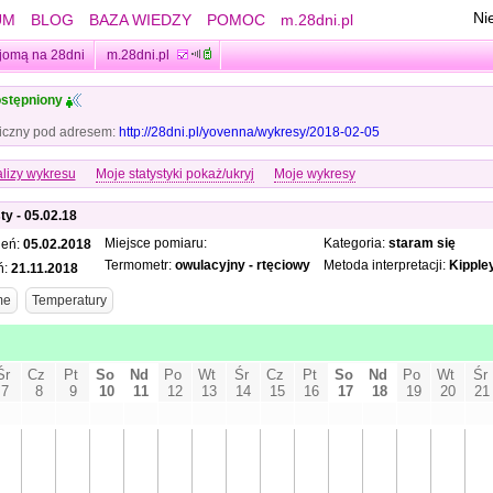
Ni
UM
BLOG
BAZA WIEDZY
POMOC
m.28dni.pl
jomą na 28dni
m.28dni.pl
stępniony
iczny pod adresem:
http://28dni.pl/yovenna/wykresy/2018-02-05
lizy wykresu
Moje statystyki pokaż/ukryj
Moje wykresy
ty - 05.02.18
Miejsce pomiaru:
Kategoria:
staram się
ień:
05.02.2018
Termometr:
owulacyjny - rtęciowy
Metoda interpretacji:
Kipple
ń:
21.11.2018