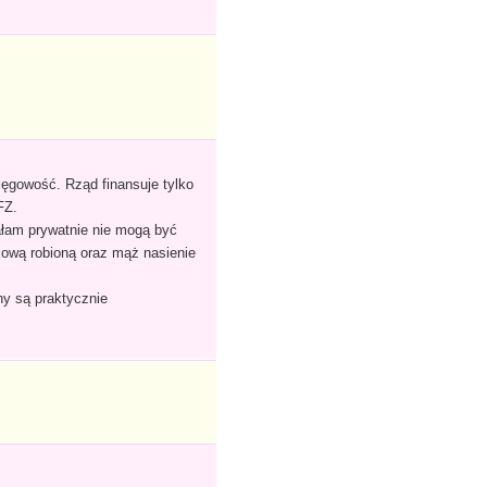
ięgowość. Rząd finansuje tylko
FZ.
ałam prywatnie nie mogą być
ikową robioną oraz mąż nasienie
ny są praktycznie