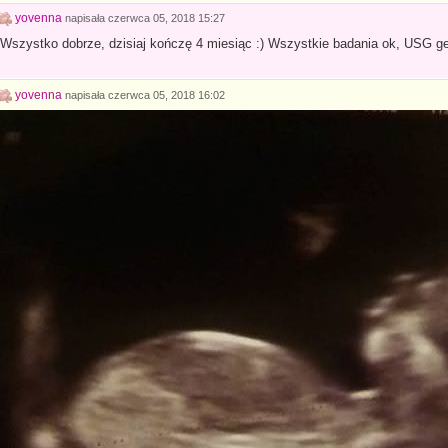
yovenna
napisała
czerwca 05, 2018 15:27
Wszystko dobrze, dzisiaj kończę 4 miesiąc :) Wszystkie badania ok, USG 
yovenna
napisała
czerwca 05, 2018 16:02