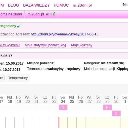
Ni
UM
BLOG
BAZA WIEDZY
POMOC
m.28dni.pl
jomą na 28dni
m.28dni.pl
stępniony
iczny pod adresem:
http://28dni.pl/yovenna/wykresy/2017-06-15
lizy wykresu
Moje statystyki pokaż/ukryj
Moje wykresy
15.06.17
Miejsce pomiaru:
Kategoria:
nie staram się
ień:
15.06.2017
Termometr:
owulacyjny - rtęciowy
Metoda interpretacji:
Kipple
ń:
10.07.2017