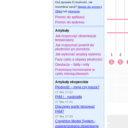
Coś sprawia Ci trudność, nie
rozumiesz opcji?
Napisz do pomocy
28dni
lub
eksperta
.
Pomoc do aplikacji
Pomoc do wykresu
Artykuły
Jak rozpocząć obserwacje
temperatury
Jak rozpoznać powrót do
płodności po porodzie
Jak wykonać analizę wykresu
Fazy cyklu a objawy płodności
Owulacja – fakty i mity
Przemiany hormonalne w
cyklu miesiączkowym
Artykuły eksperckie
Płodność – moja czy nasza?
27 Wrz 17:22
FAM i... nastolatki
27 Wrz 17:21
Dlaczego warto stosować
FAM?
27 Wrz 17:20
Creighton Model System -
zaawansowana obserwacja