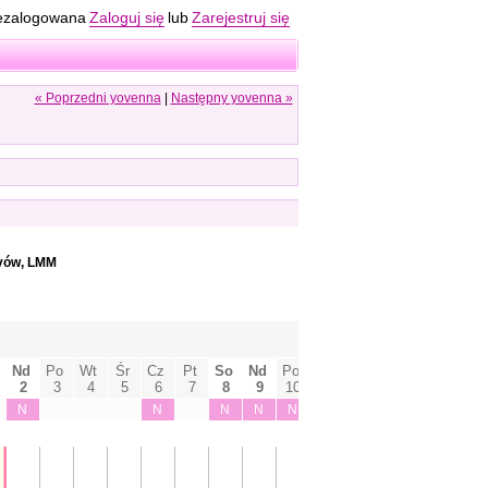
ezalogowana
Zaloguj się
lub
Zarejestruj się
« Poprzedni yovenna
|
Następny yovenna »
yów, LMM