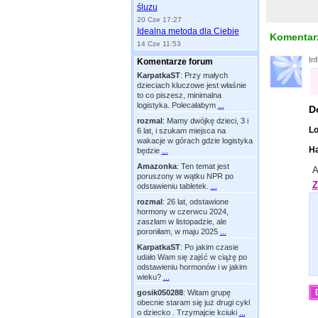
śluzu
20 Cze 17:27
Idealna metoda dla Ciebie
Komentarz
14 Cze 11:53
In
Komentarze forum
KarpatkaST
:
Przy małych
dzieciach kluczowe jest właśnie
to co piszesz, minimalna
logistyka. Polecałabym
...
D
rozmal
:
Mamy dwójkę dzieci, 3 i
Lo
6 lat, i szukam miejsca na
wakacje w górach gdzie logistyka
Ha
będzie
...
Amazonka
:
Ten temat jest
A
poruszony w wątku NPR po
Z
odstawieniu tabletek.
...
rozmal
:
26 lat, odstawione
hormony w czerwcu 2024,
zaszłam w listopadzie, ale
poroniłam, w maju 2025
...
KarpatkaST
:
Po jakim czasie
udało Wam się zajść w ciążę po
odstawieniu hormonów i w jakim
wieku?
...
gosik050288
:
Witam grupę
obecnie staram się już drugi cykl
o dziecko . Trzymajcie kciuki
...