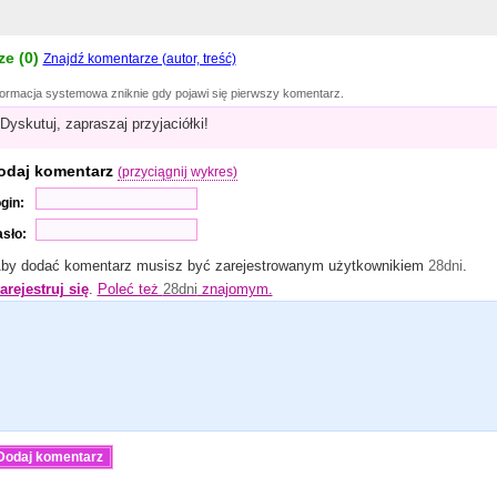
e (
0
)
Znajdź komentarze (autor, treść)
formacja systemowa zniknie gdy pojawi się pierwszy komentarz.
Dyskutuj, zapraszaj przyjaciółki!
odaj komentarz
(przyciągnij wykres)
gin:
sło:
by dodać komentarz musisz być zarejestrowanym użytkownikiem
28dni
.
arejestruj się
.
Poleć też
28dni
znajomym.