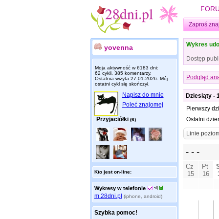
FOR
Zaproś zna
Wykres udo
yovenna
Dostęp publ
Moja aktywność w 6183 dni:
62 cykli, 385 komentarzy.
Podgląd ana
Ostatnia wizyta
27.01.2026
. Mój
ostatni cykl się skończył.
Napisz do mnie
Dziesiąty - 
Poleć znajomej
Pierwszy dz
Przyjaciółki
Ostatni dzie
(6)
Kto jest on-line:
Wykresy w telefonie
m.28dni.pl
(iphone, android)
Szybka pomoc!