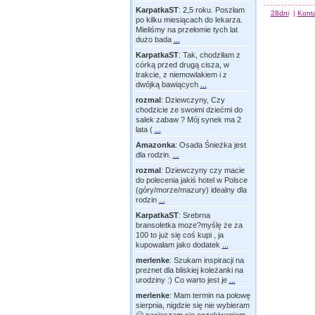
KarpatkaST
:
2,5 roku. Poszłam
28dni
|
Kont
po kilku miesiącach do lekarza.
Mieliśmy na przełomie tych lat
dużo bada
...
KarpatkaST
:
Tak, chodziłam z
córką przed drugą cisza, w
trakcie, z niemowlakiem i z
dwójką bawiących
...
rozmal
:
Dziewczyny, Czy
chodzicie ze swoimi dziećmi do
salek zabaw ? Mój synek ma 2
lata (
...
Amazonka
:
Osada Śnieżka jest
dla rodzin.
...
rozmal
:
Dziewczyny czy macie
do polecenia jakiś hotel w Polsce
(góry/morze/mazury) idealny dla
rodzin
...
KarpatkaST
:
Srebrna
bransoletka moze?myślę że za
100 to już się coś kupi , ja
kupowałam jako dodatek
...
merlenke
:
Szukam inspiracji na
preznet dla bliskiej koleżanki na
urodziny :) Co warto jest je
...
merlenke
:
Mam termin na połowę
sierpnia, nigdzie się nie wybieram