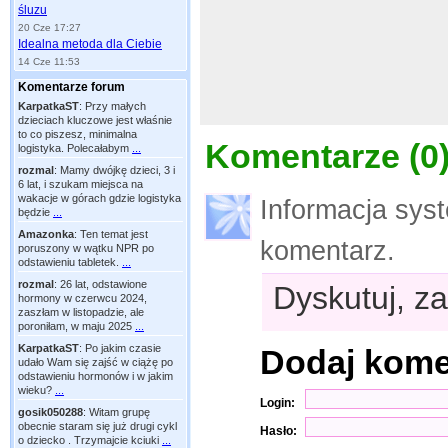
śluzu
20 Cze 17:27
Idealna metoda dla Ciebie
14 Cze 11:53
Komentarze forum
KarpatkaST
:
Przy małych
dzieciach kluczowe jest właśnie
to co piszesz, minimalna
Komentarze (
0
logistyka. Polecałabym
...
rozmal
:
Mamy dwójkę dzieci, 3 i
6 lat, i szukam miejsca na
wakacje w górach gdzie logistyka
Informacja sys
będzie
...
Amazonka
:
Ten temat jest
komentarz.
poruszony w wątku NPR po
odstawieniu tabletek.
...
rozmal
:
26 lat, odstawione
Dyskutuj, za
hormony w czerwcu 2024,
zaszłam w listopadzie, ale
poroniłam, w maju 2025
...
KarpatkaST
:
Po jakim czasie
Dodaj kom
udało Wam się zajść w ciążę po
odstawieniu hormonów i w jakim
wieku?
...
Login:
gosik050288
:
Witam grupę
obecnie staram się już drugi cykl
Hasło:
o dziecko . Trzymajcie kciuki
...