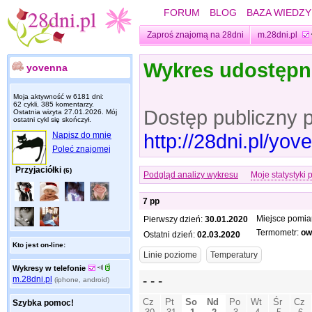
FORUM
BLOG
BAZA WIEDZY
Zaproś znajomą na 28dni
m.28dni.pl
Wykres udostęp
yovenna
Moja aktywność w 6181 dni:
62 cykli, 385 komentarzy.
Dostęp publiczny 
Ostatnia wizyta
27.01.2026
. Mój
ostatni cykl się skończył.
http://28dni.pl/yo
Napisz do mnie
Poleć znajomej
Przyjaciółki
(6)
Podgląd analizy wykresu
Moje statystyki 
7 pp
Miejsce pomia
Pierwszy dzień:
30.01.2020
Termometr:
ow
Ostatni dzień:
02.03.2020
Kto jest on-line:
Wykresy w telefonie
m.28dni.pl
(iphone, android)
Szybka pomoc!