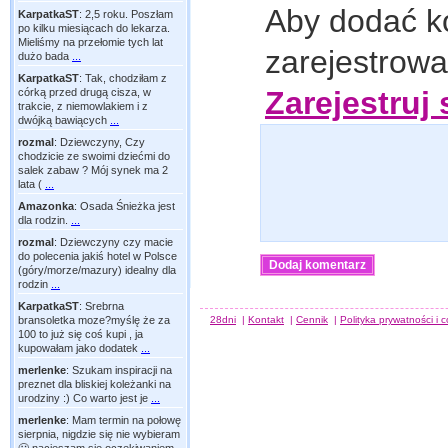
Aby dodać k
KarpatkaST
:
2,5 roku. Poszłam
po kilku miesiącach do lekarza.
Mieliśmy na przełomie tych lat
zarejestrow
dużo bada
...
KarpatkaST
:
Tak, chodziłam z
Zarejestruj 
córką przed drugą cisza, w
trakcie, z niemowlakiem i z
dwójką bawiących
...
rozmal
:
Dziewczyny, Czy
chodzicie ze swoimi dziećmi do
salek zabaw ? Mój synek ma 2
lata (
...
Amazonka
:
Osada Śnieżka jest
dla rodzin.
...
rozmal
:
Dziewczyny czy macie
do polecenia jakiś hotel w Polsce
(góry/morze/mazury) idealny dla
rodzin
...
KarpatkaST
:
Srebrna
28dni
|
Kontakt
|
Cennik
|
Polityka prywatności i 
bransoletka moze?myślę że za
100 to już się coś kupi , ja
kupowałam jako dodatek
...
merlenke
:
Szukam inspiracji na
preznet dla bliskiej koleżanki na
urodziny :) Co warto jest je
...
merlenke
:
Mam termin na połowę
sierpnia, nigdzie się nie wybieram