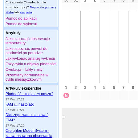
Coś sprawia Ci trudność, nie
rozumiesz opcji?
Napisz do pomocy
28dni
lub
eksperta
.
Pomoc do aplikacji
Pomoc do wykresu
Artykuły
Jak rozpocząć obserwacje
temperatury
Jak rozpoznać powrót do
płodności po porodzie
Jak wykonać analizę wykresu
Fazy cyklu a objawy płodności
Owulacja – fakty i mity
Przemiany hormonalne w
cyklu miesiączkowym
Artykuły eksperckie
Płodność – moja czy nasza?
27 Wrz 17:22
FAM i... nastolatki
27 Wrz 17:21
Dlaczego warto stosować
FAM?
27 Wrz 17:20
Creighton Model System -
zaawansowana obserwacja