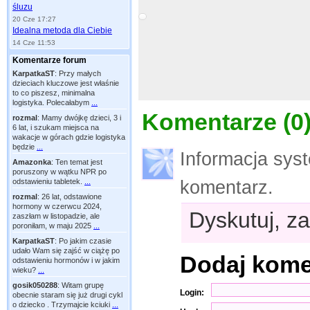
śluzu
20 Cze 17:27
Idealna metoda dla Ciebie
14 Cze 11:53
Komentarze forum
KarpatkaST
:
Przy małych
dzieciach kluczowe jest właśnie
to co piszesz, minimalna
logistyka. Polecałabym
...
Komentarze (
0
rozmal
:
Mamy dwójkę dzieci, 3 i
6 lat, i szukam miejsca na
wakacje w górach gdzie logistyka
będzie
...
Informacja sys
Amazonka
:
Ten temat jest
poruszony w wątku NPR po
odstawieniu tabletek.
...
komentarz.
rozmal
:
26 lat, odstawione
hormony w czerwcu 2024,
Dyskutuj, za
zaszłam w listopadzie, ale
poroniłam, w maju 2025
...
KarpatkaST
:
Po jakim czasie
udało Wam się zajść w ciążę po
Dodaj kom
odstawieniu hormonów i w jakim
wieku?
...
gosik050288
:
Witam grupę
Login:
obecnie staram się już drugi cykl
o dziecko . Trzymajcie kciuki
...