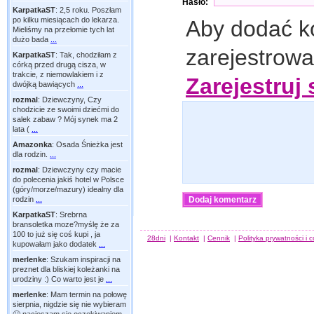
Hasło:
KarpatkaST
:
2,5 roku. Poszłam
po kilku miesiącach do lekarza.
Aby dodać k
Mieliśmy na przełomie tych lat
dużo bada
...
zarejestrow
KarpatkaST
:
Tak, chodziłam z
córką przed drugą cisza, w
trakcie, z niemowlakiem i z
Zarejestruj 
dwójką bawiących
...
rozmal
:
Dziewczyny, Czy
chodzicie ze swoimi dziećmi do
salek zabaw ? Mój synek ma 2
lata (
...
Amazonka
:
Osada Śnieżka jest
dla rodzin.
...
rozmal
:
Dziewczyny czy macie
do polecenia jakiś hotel w Polsce
(góry/morze/mazury) idealny dla
rodzin
...
KarpatkaST
:
Srebrna
bransoletka moze?myślę że za
100 to już się coś kupi , ja
28dni
|
Kontakt
|
Cennik
|
Polityka prywatności i 
kupowałam jako dodatek
...
merlenke
:
Szukam inspiracji na
preznet dla bliskiej koleżanki na
urodziny :) Co warto jest je
...
merlenke
:
Mam termin na połowę
sierpnia, nigdzie się nie wybieram