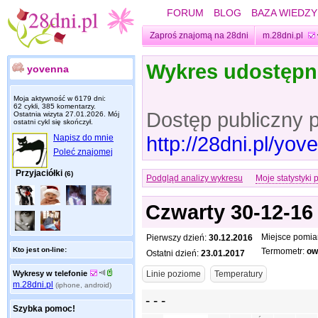
FORUM
BLOG
BAZA WIEDZY
Zaproś znajomą na 28dni
m.28dni.pl
Wykres udostęp
yovenna
Moja aktywność w 6179 dni:
62 cykli, 385 komentarzy.
Dostęp publiczny 
Ostatnia wizyta
27.01.2026
. Mój
ostatni cykl się skończył.
http://28dni.pl/yo
Napisz do mnie
Poleć znajomej
Przyjaciółki
(6)
Podgląd analizy wykresu
Moje statystyki 
Czwarty 30-12-16
Miejsce pomia
Pierwszy dzień:
30.12.2016
Kto jest on-line:
Termometr:
ow
Ostatni dzień:
23.01.2017
Wykresy w telefonie
m.28dni.pl
(iphone, android)
Szybka pomoc!