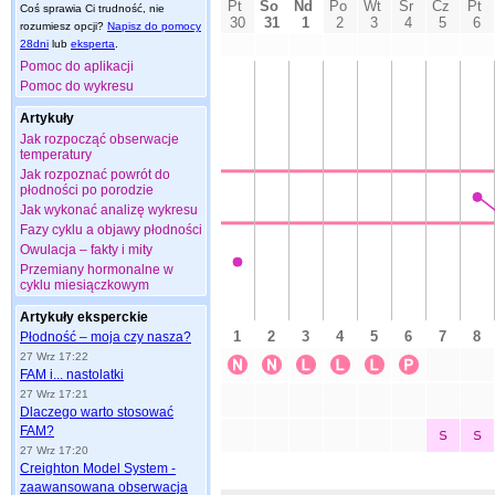
Coś sprawia Ci trudność, nie
rozumiesz opcji?
Napisz do pomocy
28dni
lub
eksperta
.
Pomoc do aplikacji
Pomoc do wykresu
Artykuły
Jak rozpocząć obserwacje
temperatury
Jak rozpoznać powrót do
płodności po porodzie
Jak wykonać analizę wykresu
Fazy cyklu a objawy płodności
Owulacja – fakty i mity
Przemiany hormonalne w
cyklu miesiączkowym
Artykuły eksperckie
Płodność – moja czy nasza?
27 Wrz 17:22
FAM i... nastolatki
27 Wrz 17:21
Dlaczego warto stosować
FAM?
27 Wrz 17:20
Creighton Model System -
zaawansowana obserwacja