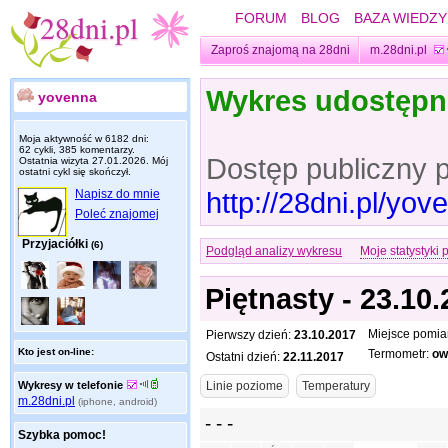
FORUM
BLOG
BAZA WIEDZY
Zaproś znajomą na 28dni
m.28dni.pl
Wykres udostęp
yovenna
Moja aktywność w 6182 dni:
62 cykli, 385 komentarzy.
Dostęp publiczny 
Ostatnia wizyta
27.01.2026
. Mój
ostatni cykl się skończył.
http://28dni.pl/yo
Napisz do mnie
Poleć znajomej
Przyjaciółki
(6)
Podgląd analizy wykresu
Moje statystyki 
Piętnasty - 23.10
Miejsce pomia
Pierwszy dzień:
23.10.2017
Kto jest on-line:
Termometr:
ow
Ostatni dzień:
22.11.2017
Wykresy w telefonie
m.28dni.pl
(iphone, android)
Szybka pomoc!