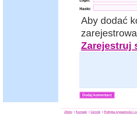
Login:
Hasło:
Aby dodać k
zarejestrow
Zarejestruj 
28dni
|
Kontakt
|
Cennik
|
Polityka prywatności i 