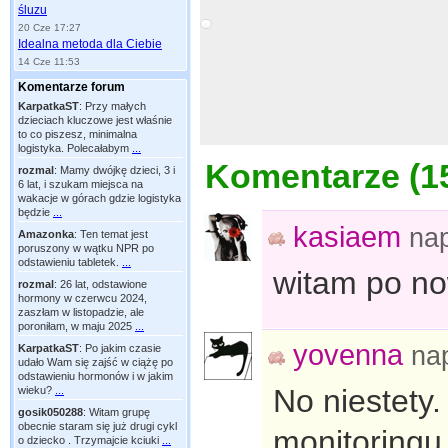
śluzu
20 Cze 17:27
Idealna metoda dla Ciebie
14 Cze 11:53
Komentarze forum
KarpatkaST
:
Przy małych
dzieciach kluczowe jest właśnie
to co piszesz, minimalna
logistyka. Polecałabym
...
Komentarze (
1
rozmal
:
Mamy dwójkę dzieci, 3 i
6 lat, i szukam miejsca na
wakacje w górach gdzie logistyka
będzie
...
kasiaem
na
Amazonka
:
Ten temat jest
poruszony w wątku NPR po
odstawieniu tabletek.
...
witam po no
rozmal
:
26 lat, odstawione
hormony w czerwcu 2024,
zaszłam w listopadzie, ale
poroniłam, w maju 2025
...
yovenna
na
KarpatkaST
:
Po jakim czasie
udało Wam się zajść w ciążę po
odstawieniu hormonów i w jakim
No niestety.
wieku?
...
gosik050288
:
Witam grupę
obecnie staram się już drugi cykl
monitoringu
o dziecko . Trzymajcie kciuki
...