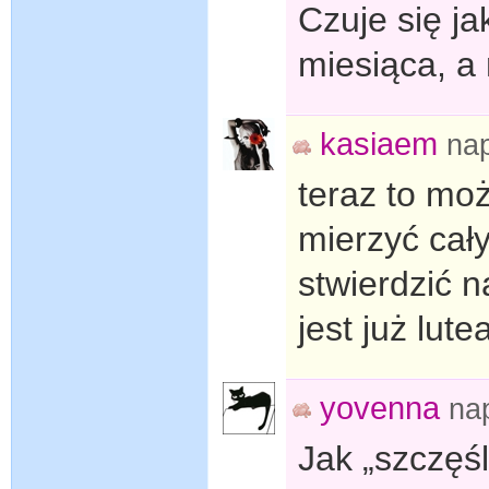
Czuje się j
miesiąca, a 
kasiaem
na
teraz to mo
mierzyć cał
stwierdzić n
jest już lute
yovenna
na
Jak „szczęśli