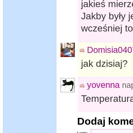
jakieś mier
Jakby były 
wcześniej t
Domisia040
jak dzisiaj?
yovenna
na
Temperatur
Dodaj kom