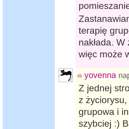
pomieszani
Zastanawiam
terapię gru
nakłada. W 
więc może w
yovenna
na
Z jednej str
z życiorysu,
grupowa i i
szybciej :)