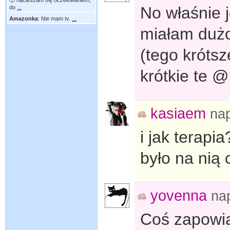
🙂 nacieszam się oczekiwaniem,
No właśnie 
do
...
Amazonka
:
Nie mam tv.
...
miałam dużo 
(tego króts
krótkie te @
kasiaem
na
i jak terapi
było na nią
yovenna
na
Coś zapowia