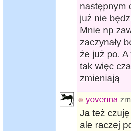
następnym c
już nie będz
Mnie np za
zaczynały b
że już po. A
tak więc cz
zmieniają
yovenna
zm
Ja też czuję 
ale raczej p