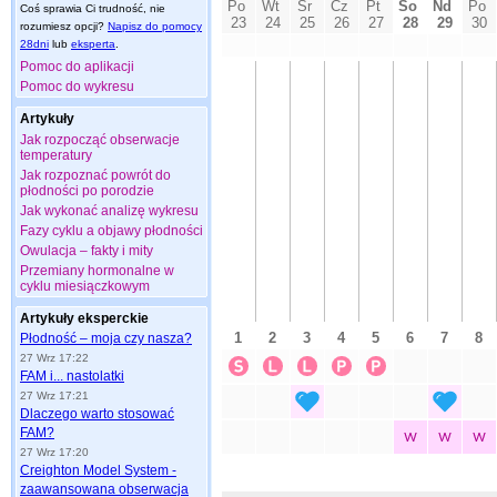
Coś sprawia Ci trudność, nie
rozumiesz opcji?
Napisz do pomocy
28dni
lub
eksperta
.
Pomoc do aplikacji
Pomoc do wykresu
Artykuły
Jak rozpocząć obserwacje
temperatury
Jak rozpoznać powrót do
płodności po porodzie
Jak wykonać analizę wykresu
Fazy cyklu a objawy płodności
Owulacja – fakty i mity
Przemiany hormonalne w
cyklu miesiączkowym
Artykuły eksperckie
Płodność – moja czy nasza?
27 Wrz 17:22
FAM i... nastolatki
27 Wrz 17:21
Dlaczego warto stosować
FAM?
27 Wrz 17:20
Creighton Model System -
zaawansowana obserwacja