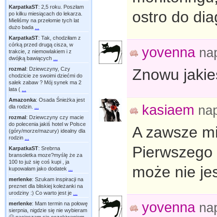
KarpatkaST
:
2,5 roku. Poszłam
ostro do di
po kilku miesiącach do lekarza.
Mieliśmy na przełomie tych lat
dużo bada
...
KarpatkaST
:
Tak, chodziłam z
córką przed drugą cisza, w
yovenna
na
trakcie, z niemowlakiem i z
dwójką bawiących
...
rozmal
:
Dziewczyny, Czy
Znowu jakie
chodzicie ze swoimi dziećmi do
salek zabaw ? Mój synek ma 2
lata (
...
Amazonka
:
Osada Śnieżka jest
kasiaem
na
dla rodzin.
...
rozmal
:
Dziewczyny czy macie
do polecenia jakiś hotel w Polsce
A zawsze mi
(góry/morze/mazury) idealny dla
rodzin
...
Pierwszego 
KarpatkaST
:
Srebrna
bransoletka moze?myślę że za
100 to już się coś kupi , ja
może nie jes
kupowałam jako dodatek
...
merlenke
:
Szukam inspiracji na
preznet dla bliskiej koleżanki na
urodziny :) Co warto jest je
...
yovenna
na
merlenke
:
Mam termin na połowę
sierpnia, nigdzie się nie wybieram