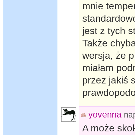
mnie tempera
standardowo
jest z tych 
Także chyba
wersja, że 
miałam podn
przez jakiś 
prawdopodo
yovenna
na
A może skok