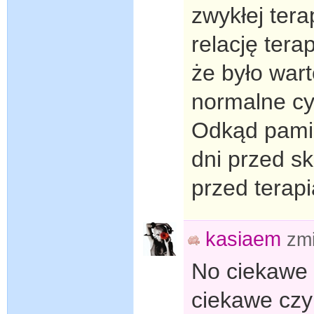
zwykłej ter
relację ter
że było wart
normalne cy
Odkąd pami
dni przed s
przed terap
kasiaem
zm
No ciekawe ż
ciekawe czy