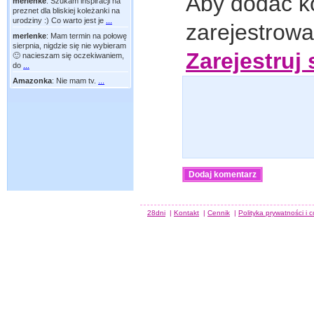
Aby dodać k
merlenke
:
Szukam inspiracji na
preznet dla bliskiej koleżanki na
urodziny :) Co warto jest je
...
zarejestrow
merlenke
:
Mam termin na połowę
sierpnia, nigdzie się nie wybieram
Zarejestruj 
🙂 nacieszam się oczekiwaniem,
do
...
Amazonka
:
Nie mam tv.
...
28dni
|
Kontakt
|
Cennik
|
Polityka prywatności i 