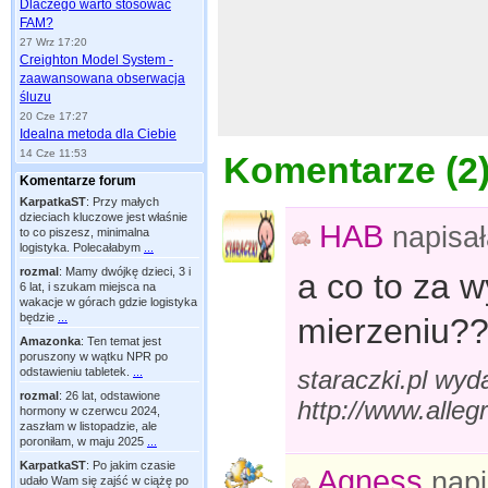
Dlaczego warto stosować
FAM?
27 Wrz 17:20
Creighton Model System -
zaawansowana obserwacja
śluzu
20 Cze 17:27
Idealna metoda dla Ciebie
14 Cze 11:53
Komentarze (
2
Komentarze forum
KarpatkaST
:
Przy małych
dzieciach kluczowe jest właśnie
HAB
napisa
to co piszesz, minimalna
logistyka. Polecałabym
...
rozmal
:
Mamy dwójkę dzieci, 3 i
a co to za w
6 lat, i szukam miejsca na
wakacje w górach gdzie logistyka
będzie
...
mierzeniu?
Amazonka
:
Ten temat jest
poruszony w wątku NPR po
staraczki.pl wyd
odstawieniu tabletek.
...
rozmal
:
26 lat, odstawione
http://www.alle
hormony w czerwcu 2024,
zaszłam w listopadzie, ale
poroniłam, w maju 2025
...
KarpatkaST
:
Po jakim czasie
Agness
nap
udało Wam się zajść w ciążę po