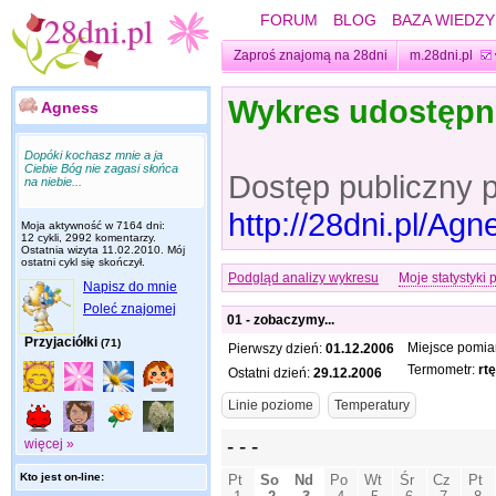
FORUM
BLOG
BAZA WIEDZY
Zaproś znajomą na 28dni
m.28dni.pl
Wykres udostęp
Agness
Dopóki kochasz mnie a ja
Ciebie Bóg nie zagasi słońca
Dostęp publiczny 
na niebie...
http://28dni.pl/Ag
Moja aktywność w 7164 dni:
12 cykli, 2992 komentarzy.
Ostatnia wizyta
11.02.2010
. Mój
ostatni cykl się skończył.
Podgląd analizy wykresu
Moje statystyki 
Napisz do mnie
Poleć znajomej
01 - zobaczymy...
Przyjaciółki
(71)
Miejsce pomia
Pierwszy dzień:
01.12.2006
Termometr:
rt
Ostatni dzień:
29.12.2006
więcej »
Kto jest on-line: