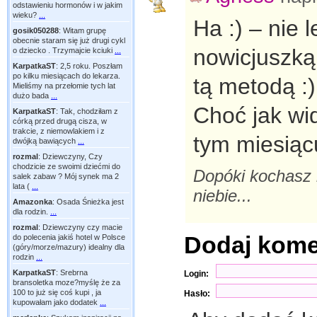
odstawieniu hormonów i w jakim
wieku?
...
Ha :) – nie 
gosik050288
:
Witam grupę
obecnie staram się już drugi cykl
nowicjuszką 
o dziecko . Trzymajcie kciuki
...
KarpatkaST
:
2,5 roku. Poszłam
po kilku miesiącach do lekarza.
tą metodą :)
Mieliśmy na przełomie tych lat
dużo bada
...
Choć jak wi
KarpatkaST
:
Tak, chodziłam z
córką przed drugą cisza, w
trakcie, z niemowlakiem i z
tym miesią
dwójką bawiących
...
rozmal
:
Dziewczyny, Czy
chodzicie ze swoimi dziećmi do
Dopóki kochasz 
salek zabaw ? Mój synek ma 2
lata (
...
niebie...
Amazonka
:
Osada Śnieżka jest
dla rodzin.
...
rozmal
:
Dziewczyny czy macie
Dodaj kom
do polecenia jakiś hotel w Polsce
(góry/morze/mazury) idealny dla
rodzin
...
KarpatkaST
:
Srebrna
Login:
bransoletka moze?myślę że za
100 to już się coś kupi , ja
Hasło:
kupowałam jako dodatek
...