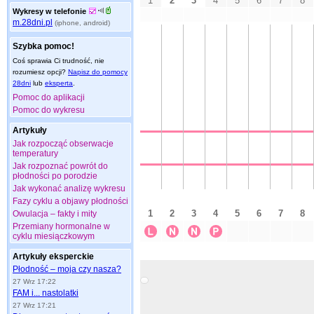
Wykresy w telefonie
m.28dni.pl
(iphone, android)
Szybka pomoc!
Coś sprawia Ci trudność, nie
rozumiesz opcji?
Napisz do pomocy
28dni
lub
eksperta
.
Pomoc do aplikacji
Pomoc do wykresu
Artykuły
Jak rozpocząć obserwacje
temperatury
Jak rozpoznać powrót do
płodności po porodzie
Jak wykonać analizę wykresu
Fazy cyklu a objawy płodności
Owulacja – fakty i mity
Przemiany hormonalne w
cyklu miesiączkowym
Artykuły eksperckie
Płodność – moja czy nasza?
27 Wrz 17:22
FAM i... nastolatki
27 Wrz 17:21