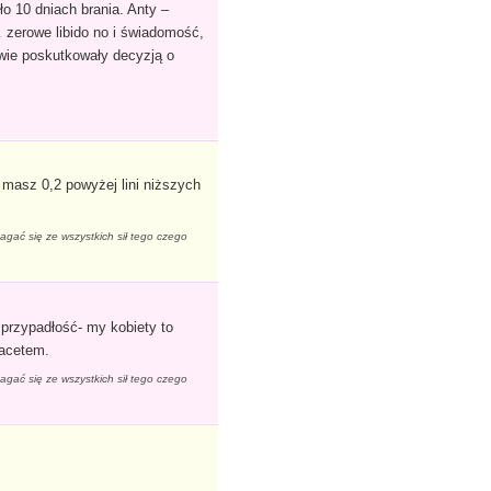
ło 10 dniach brania. Anty –
 zerowe libido no i świadomość,
owie poskutkowały decyzją o
 masz 0,2 powyżej lini niższych
agać się ze wszystkich sił tego czego
 przypadłość- my kobiety to
facetem.
agać się ze wszystkich sił tego czego