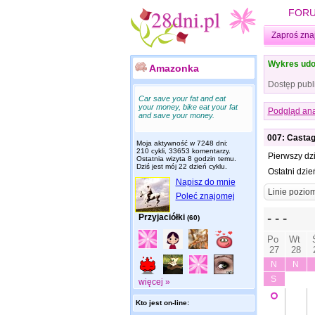
FOR
Zaproś zna
Wykres udo
Amazonka
Dostęp publ
Car save your fat and eat
your money, bike eat your fat
Podgląd ana
and save your money.
007: Casta
Moja aktywność w 7248 dni:
210 cykli, 33653 komentarzy.
Pierwszy dz
Ostatnia wizyta
8 godzin temu
.
Dziś jest mój 22 dzień cyklu.
Ostatni dzie
Napisz do mnie
Poleć znajomej
Przyjaciółki
(60)
więcej »
Kto jest on-line: