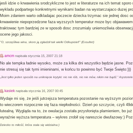
jesli idzie o krwawienia srodcykliczne to jest w literaturze na ich temat sporo
wykladu podpartego konkretnymi wynikami badan na wystarczajaco duzej prob
Moim zdaniem warto odkladajac poczecie dziecka trzymac sie jednej dosc oc
krwawienie niepoprzedzone faza wyzszych temperatur moze byc objawawem pl
traktowac tym bardziej ze w sposob dosc zrozumialy uniemozliwia obserwacj
ocene jego jakosci.
"O, szczęśliwa wina, skoro ją zgładził tak wielki Odkupiciel!" (Exsultet)
amcm
napisała
stycznia 15, 2007 21:18
No ale tempka ładnie wysoko, może za kilka dni wszystko będzie jasne. Poz
nie stresuj się tak tymi imieninami, w końcu to powinno być Twoje Święto:)))
„Jest tylko jeden sposób na uniknięcie krytyki: nic nie rób, nic nie mów, nikim nie bądź.” Arystotel
kasiek
napisała
stycznia 16, 2007 00:45
Wydaje mi się, że jeśli jutrzejsza temperatura pozostanie na wyższym poziom
to wieczorem rozpocznie się faza niepłodności. Dzień po szczycie, czyli 49
lutealną. Wygląda na to, że owulacja została przysłonięta plamieniem, bo już 
wyraźnie wyższa temperatura – wykres zrobił się nareszcie dwufazowy:) Poz
Dziecko to miłość, która stała się widzialna:)