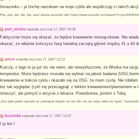
Amazonko – ja trochę narzekam na moje cykle ale współczuję ci takich akcji
Pitu, pitu, ble, ble, ble, pani Jadzia wszystko wie! https://www.youtube.com/watch?v=pcz3HU8-b
pani_wonka
napisała
stycznia 17, 2007 09:36
Faktycznie może się okazać, że będzie krwawienie miesiączkowe. Nie wiadom
okazać, że właśnie kończysz fazę lutealną zaczętą gdzieś między 41 a 44 
amcm
zmieniła
stycznia 17, 2007 13:13
Kurczę, z tego to ja już nic nie wiem, ale niewykluczone, że Wonka ma rację
temperatur. Może będziesz musiała się wybrać na jakieś badania (USG,hormo
krwawienie w trakcie cyklu i okazało się na USG, że mam cystę. Nie robiłam 
też tak wyglądać (cykl się przeciągnął, z lekkim krwawieniem/plamieniem w tr
straszyć, ale pomyśl o wizycie u lekarza. Powodzenia, jestem z Tobą.
„Jest tylko jeden sposób na uniknięcie krytyki: nic nie rób, nic nie mów, nikim nie bądź.” Arystotel
bozzenka
napisała
stycznia 17, 2007 14:07
I ja też:/