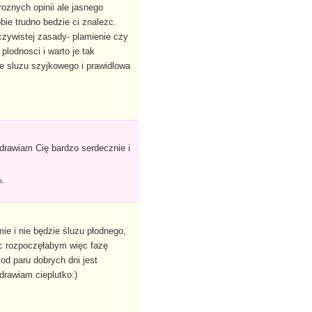
 roznych opinii ale jasnego
ie trudno bedzie ci znalezc.
zywistej zasady- plamienie czy
odnosci i warto je tak
e sluzu szyjkowego i prawidlowa
drawiam Cię bardzo serdecznie i
es.
ie i nie będzie śluzu płodnego,
dc rozpoczęłabym więc fazę
od paru dobrych dni jest
drawiam cieplutko:)