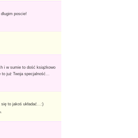
 dlugim poscie!
h i w sumie to dość książkowo
e to już Twoja specjalność…
 się to jakoś układać…:)
es.