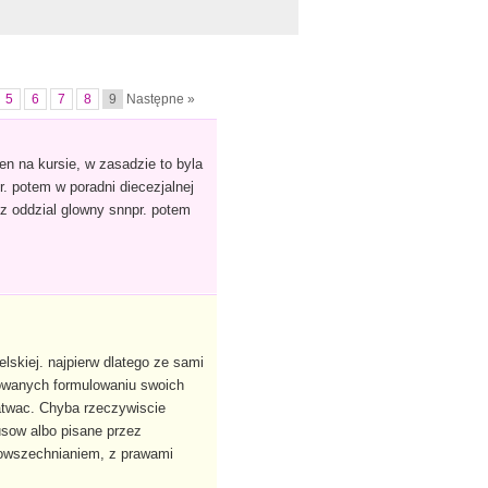
5
6
7
8
9
Następne »
en na kursie, w zasadzie to byla
. potem w poradni diecezjalnej
z oddzial glowny snnpr. potem
elskiej. najpierw dlatego ze sami
owanych formulowaniu swoich
atwac. Chyba rzeczywiscie
usow albo pisane przez
powszechnianiem, z prawami