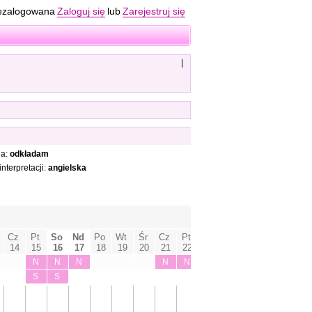
ezalogowana
Zaloguj się
lub
Zarejestruj się
|
ia:
odkładam
nterpretacji:
angielska