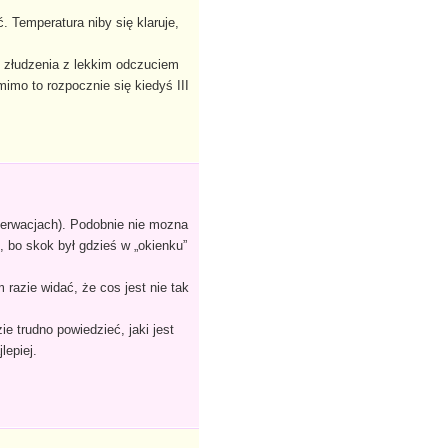
 Temperatura niby się klaruje,
o złudzenia z lekkim odczuciem
imo to rozpocznie się kiedyś III
serwacjach). Podobnie nie mozna
), bo skok był gdzieś w „okienku”
azie widać, że cos jest nie tak
ie trudno powiedzieć, jaki jest
lepiej.