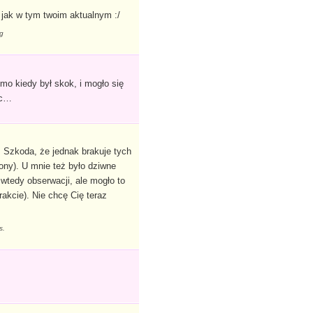
 jak w tym twoim aktualnym :/
9g
o kiedy był skok, i mogło się
dc…
. Szkoda, że jednak brakuje tych
ny). U mnie też było dziwne
wtedy obserwacji, ale mogło to
akcie). Nie chcę Cię teraz
es.