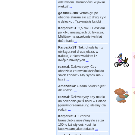
odstawieniu hormonów i w jakim
wieku?
...
gosik050288
:
Witam grupę
obecnie staram się już drugi cykl
o dziecko . Trzymajcie kciuki
...
KarpatkaST
:
2,5 roku. Poszłam
po kilku miesiącach do lekarza.
Mieliśmy na przełomie tych lat
dużo bada
...
KarpatkaST
:
Tak, chodziłam z
córką przed drugą cisza, w
trakcie, z niemowlakiem i z
dwójką bawiących
...
rozmal
:
Dziewczyny, Czy
chodzicie ze swoimi dziećmi do
salek zabaw ? Mój synek ma 2
lata (
...
Amazonka
:
Osada Śnieżka jest
dla rodzin.
...
rozmal
:
Dziewczyny czy macie
do polecenia jakiś hotel w Polsce
(góry/morze/mazury) idealny dla
rodzin
...
KarpatkaST
:
Srebrna
bransoletka moze?myślę że za
100 to już się coś kupi , ja
kupowałam jako dodatek
...