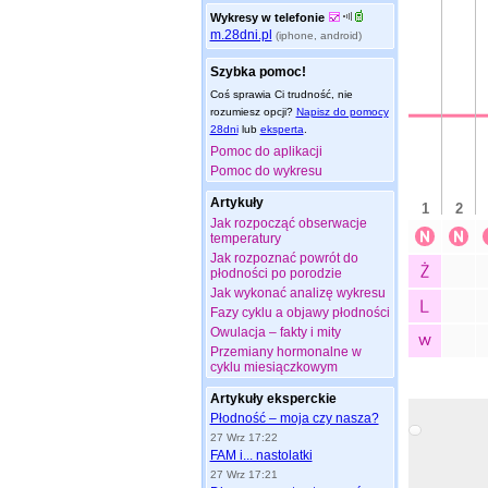
Wykresy w telefonie
m.28dni.pl
(iphone, android)
Szybka pomoc!
Coś sprawia Ci trudność, nie
rozumiesz opcji?
Napisz do pomocy
28dni
lub
eksperta
.
Pomoc do aplikacji
Pomoc do wykresu
Artykuły
Jak rozpocząć obserwacje
temperatury
Jak rozpoznać powrót do
płodności po porodzie
Jak wykonać analizę wykresu
Fazy cyklu a objawy płodności
Owulacja – fakty i mity
Przemiany hormonalne w
cyklu miesiączkowym
Artykuły eksperckie
Płodność – moja czy nasza?
27 Wrz 17:22
FAM i... nastolatki
27 Wrz 17:21