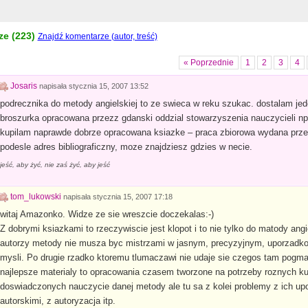
e (
223
)
Znajdź komentarze (autor, treść)
« Poprzednie
1
2
3
4
Josaris
napisała
stycznia 15, 2007 13:52
podrecznika do metody angielskiej to ze swieca w reku szukac. dostalam jed
broszurka opracowana przezz gdanski oddzial stowarzyszenia nauczycieli npr
kupilam naprawde dobrze opracowana ksiazke – praca zbiorowa wydana prze
podesle adres bibliograficzny, moze znajdziesz gdzies w necie.
jeść, aby żyć, nie zaś żyć, aby jeść
tom_lukowski
napisała
stycznia 15, 2007 17:18
witaj Amazonko. Widze ze sie wreszcie doczekalas:-)
Z dobrymi ksiazkami to rzeczywiscie jest klopot i to nie tylko do matody angi
autorzy metody nie musza byc mistrzami w jasnym, precyzyjnym, uporzadk
mysli. Po drugie rzadko ktoremu tlumaczawi nie udaje sie czegos tam pogm
najlepsze materialy to opracowania czasem tworzone na potrzeby roznych k
doswiadczonych nauczycie danej metody ale tu sa z kolei problemy z ich u
autorskimi, z autoryzacja itp.