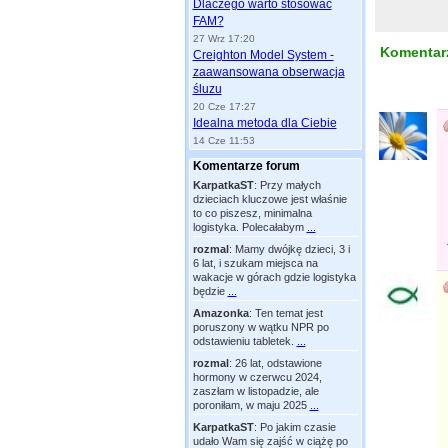
Dlaczego warto stosować
FAM?
27 Wrz 17:20
Komentarz
Creighton Model System -
zaawansowana obserwacja
śluzu
20 Cze 17:27
Idealna metoda dla Ciebie
14 Cze 11:53
Komentarze forum
KarpatkaST
:
Przy małych
dzieciach kluczowe jest właśnie
to co piszesz, minimalna
logistyka. Polecałabym
...
rozmal
:
Mamy dwójkę dzieci, 3 i
6 lat, i szukam miejsca na
wakacje w górach gdzie logistyka
będzie
...
Amazonka
:
Ten temat jest
poruszony w wątku NPR po
odstawieniu tabletek.
...
rozmal
:
26 lat, odstawione
hormony w czerwcu 2024,
zaszłam w listopadzie, ale
poroniłam, w maju 2025
...
KarpatkaST
:
Po jakim czasie
udało Wam się zajść w ciążę po