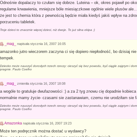
Odnośnie dopalaczy to czułam się dobrze. Luteina – ok, okres pojawił po oko
regularne krwawienia, mniejsze bóle miesiączkowe ogólnie wiele plusów ale…
że jest to chemia która z pewnością będzie miała kiedyś jakiś wpływ na zdr
porzuceniu tabletek.
Troje dzieci to znacznie więcej dzieci, niż dwoje. To już silna ekipa ;)
_mag_
napisała
stycznia 16, 2007 16:05
amazonko jutro wieczorem zaczyna ci się dopiero niepłodność, bo dzisiaj nie
tempek.
Dziecko może nauczyć dorosłych trzech rzeczy: cieszyć się bez powodu, być ciągle zajętym i dom
pragnie. Paulo Coelho
_mag_
zmieniła
stycznia 16, 2007 18:08
a wogóle to gratuluje dwufazowości :) a za 2 tyg znowu cię dopadnie kobieca
normalnie mamy życie- czasami sie zastanawiam, czemu nie urodziłam sie 
Dziecko może nauczyć dorosłych trzech rzeczy: cieszyć się bez powodu, być ciągle zajętym i dom
pragnie. Paulo Coelho
Amazonka
napisała
stycznia 16, 2007 19:23
Może ten podręcznik można dostać u wydawcy?