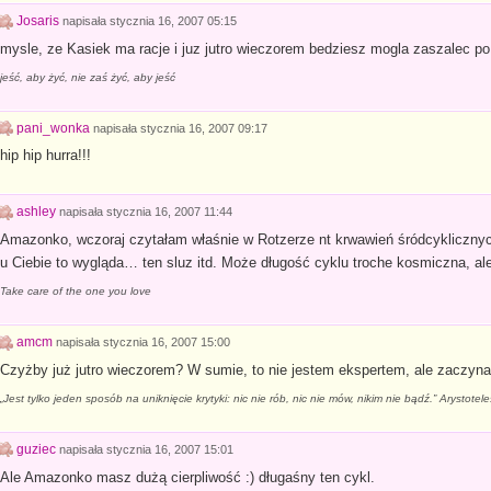
Josaris
napisała
stycznia 16, 2007 05:15
mysle, ze Kasiek ma racje i juz jutro wieczorem bedziesz mogla zaszalec po
jeść, aby żyć, nie zaś żyć, aby jeść
pani_wonka
napisała
stycznia 16, 2007 09:17
hip hip hurra!!!
ashley
napisała
stycznia 16, 2007 11:44
Amazonko, wczoraj czytałam właśnie w Rotzerze nt krwawień śródcyklicznyc
u Ciebie to wygląda… ten sluz itd. Może długość cyklu troche kosmiczna, al
Take care of the one you love
amcm
napisała
stycznia 16, 2007 15:00
Czyżby już jutro wieczorem? W sumie, to nie jestem ekspertem, ale zaczyna
„Jest tylko jeden sposób na uniknięcie krytyki: nic nie rób, nic nie mów, nikim nie bądź.” Arystotel
guziec
napisała
stycznia 16, 2007 15:01
Ale Amazonko masz dużą cierpliwość :) długaśny ten cykl.