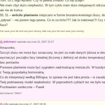
Tom, co z tego wynika? Czy to pewna zmiana? Co się dzieje?
Nie mam zbyt dużo cierpliwości. W tym cyklu mam dużo nietypowych odczuć.
ale nie do końca.
50, 51 –
wróciło plamienie
miejscami w formie brunatno-krwistego śluzu, d
„spływa” – nie jestem tego pewna. Co to za licho??? Jak to traktować?! Czy m
faza?
Car save your fat and eat your money, bike eat your fat and save your money.
petomasz
napisała
stycznia 16, 2007 22:27
Amazonko,
Szczyt sluzu nie może byc oznaczony, bo jest za mało danych (dziura w ob
wyznaczyć początku fazy lutealnej (liczonej z definicji od skoku temperatury
bez pomiarów.
Ponowne plamienie może być sygnałem nadchodzącej miesiaczki. W każdym r
z Twoją gospodarką hormonalną.
Co do interpretacji według Billingsa, to sprawa nie jest taka prosta – w zasadz
Twój podstawowy model niepłodności. W poprzednich cyklach tez nie było naj
Pozdrawiam serdecznie – Paweł
byli eksperci "28dni"
Lily
napisała
stycznia 17, 2007 09:35