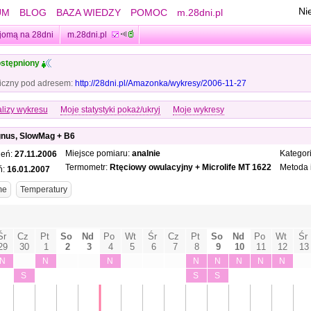
Ni
UM
BLOG
BAZA WIEDZY
POMOC
m.28dni.pl
jomą na 28dni
m.28dni.pl
stępniony
iczny pod adresem:
http://28dni.pl/Amazonka/wykresy/2006-11-27
lizy wykresu
Moje statystyki pokaż/ukryj
Moje wykresy
gnus, SlowMag + B6
Miejsce pomiaru:
analnie
Kategor
ień:
27.11.2006
Termometr:
Rtęciowy owulacyjny + Microlife MT 1622
Metoda i
ń:
16.01.2007