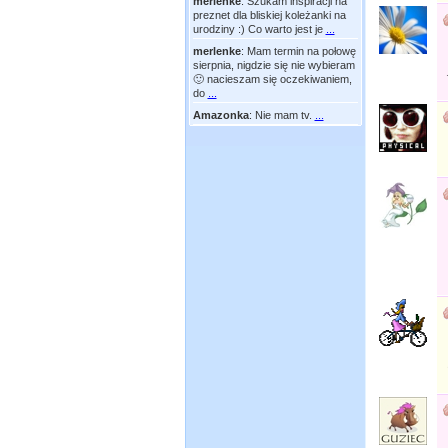
merlenke
:
Szukam inspiracji na
preznet dla bliskiej koleżanki na
urodziny :) Co warto jest je
...
merlenke
:
Mam termin na połowę
sierpnia, nigdzie się nie wybieram
🙂 nacieszam się oczekiwaniem,
do
...
Amazonka
:
Nie mam tv.
...