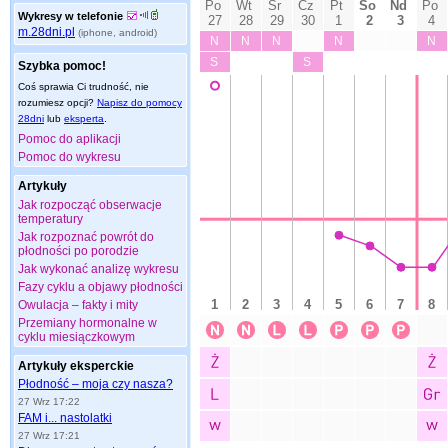
Wykresy w telefonie
m.28dni.pl
(iphone, android)
Szybka pomoc!
Coś sprawia Ci trudność, nie
rozumiesz opcji?
Napisz do pomocy
28dni
lub
eksperta
.
Pomoc do aplikacji
Pomoc do wykresu
Artykuły
Jak rozpocząć obserwacje
temperatury
Jak rozpoznać powrót do
płodności po porodzie
Jak wykonać analizę wykresu
Fazy cyklu a objawy płodności
Owulacja – fakty i mity
Przemiany hormonalne w
cyklu miesiączkowym
Artykuły eksperckie
Płodność – moja czy nasza?
27 Wrz 17:22
FAM i... nastolatki
27 Wrz 17:21