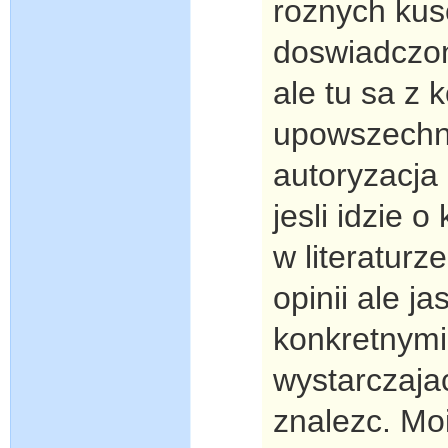
roznych kus
doswiadczo
ale tu sa z 
upowszechni
autoryzacja 
jesli idzie 
w literaturz
opinii ale 
konkretnymi
wystarczajac
znalezc. Mo