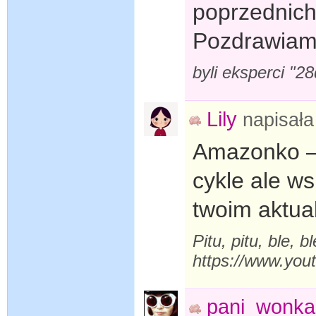
poprzednich 
Pozdrawiam
byli eksperci "2
Lily
napisał
Amazonko – 
cykle ale ws
twoim aktua
Pitu, pitu, ble, 
https://www.yo
pani_wonka