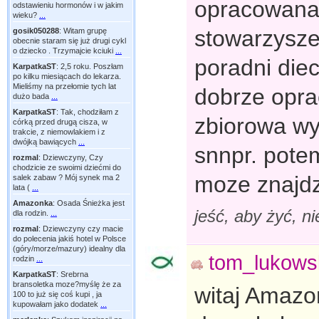
opracowana 
odstawieniu hormonów i w jakim
wieku?
...
stowarzysze
gosik050288
:
Witam grupę
obecnie staram się już drugi cykl
o dziecko . Trzymajcie kciuki
...
poradni die
KarpatkaST
:
2,5 roku. Poszłam
po kilku miesiącach do lekarza.
Mieliśmy na przełomie tych lat
dobrze opra
dużo bada
...
KarpatkaST
:
Tak, chodziłam z
zbiorowa wy
córką przed drugą cisza, w
trakcie, z niemowlakiem i z
dwójką bawiących
...
snnpr. potem
rozmal
:
Dziewczyny, Czy
chodzicie ze swoimi dziećmi do
moze znajdz
salek zabaw ? Mój synek ma 2
lata (
...
Amazonka
:
Osada Śnieżka jest
jeść, aby żyć, n
dla rodzin.
...
rozmal
:
Dziewczyny czy macie
do polecenia jakiś hotel w Polsce
(góry/morze/mazury) idealny dla
tom_lukows
rodzin
...
KarpatkaST
:
Srebrna
bransoletka moze?myślę że za
witaj Amazo
100 to już się coś kupi , ja
kupowałam jako dodatek
...