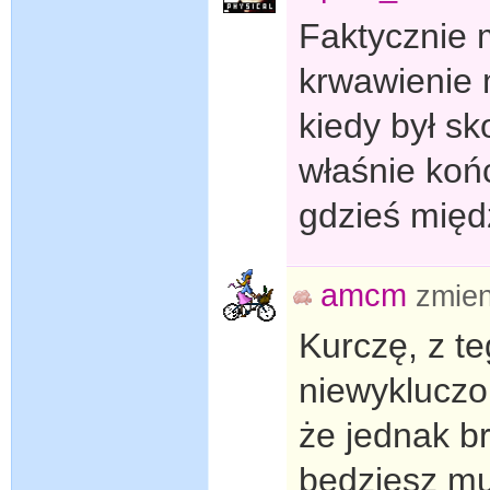
Faktycznie 
krwawienie 
kiedy był sk
właśnie koń
gdzieś międ
amcm
zmien
Kurczę, z te
niewykluczo
że jednak b
będziesz mu