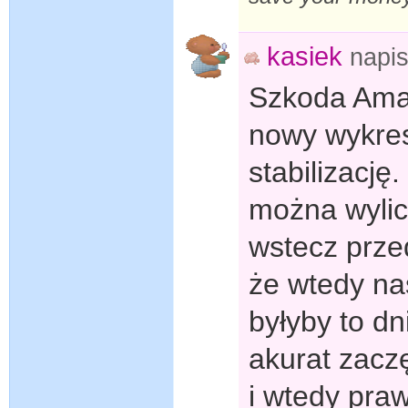
kasiek
napi
Szkoda Amaz
nowy wykres
stabilizację
można wylicz
wstecz prze
że wtedy nas
byłyby to dn
akurat zacz
i wtedy pra