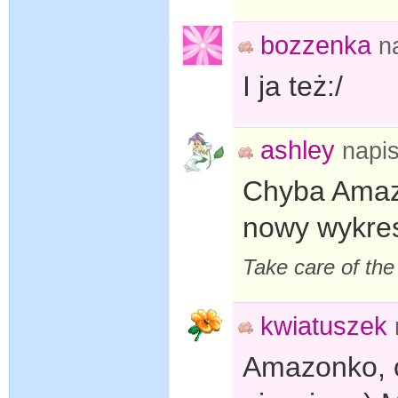
bozzenka
n
I ja też:/
ashley
napi
Chyba Amaz
nowy wykr
Take care of th
kwiatuszek
Amazonko, 