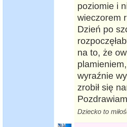
poziomie i n
wieczorem r
Dzień po szc
rozpoczęłab
na to, że ow
plamieniem, 
wyraźnie wy
zrobił się n
Pozdrawiam 
Dziecko to miłość