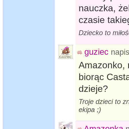
nauczka, że
czasie takie
Dziecko to miłość
guziec
napi
Amazonko, n
biorąc Cast
dzieje?
Troje dzieci to z
ekipa ;)
Amazonka