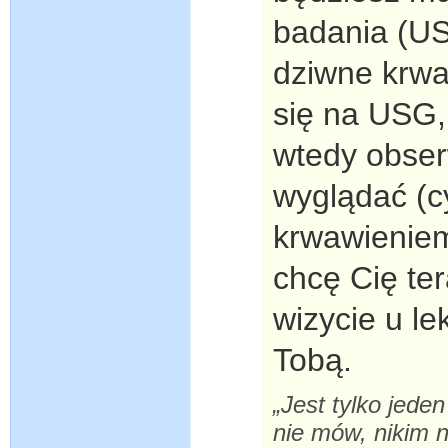
badania (US
dziwne krwaw
się na USG,
wtedy obserw
wyglądać (cy
krwawieniem
chcę Cię ter
wizycie u l
Tobą.
„Jest tylko jeden
nie mów, nikim n