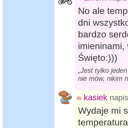
No ale temp
dni wszystk
bardzo serde
imieninami,
Święto:)))
„Jest tylko jeden
nie mów, nikim n
kasiek
napi
Wydaje mi si
temperatura