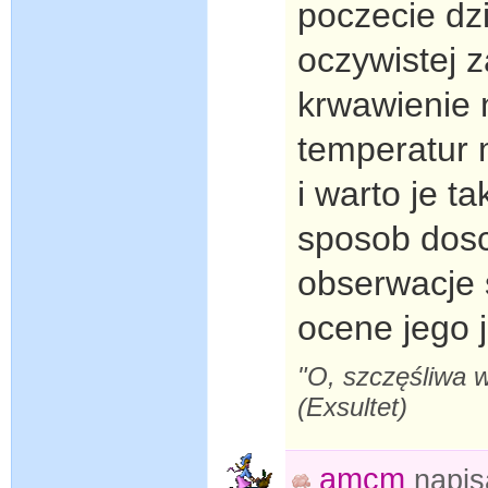
poczecie dz
oczywistej 
krwawienie 
temperatur
i warto je t
sposob dosc
obserwacje 
ocene jego j
"O, szczęśliwa wi
(Exsultet)
amcm
napi