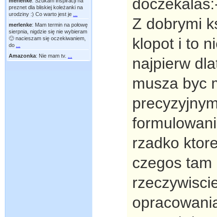
doczekalas:
merlenke
:
Szukam inspiracji na
preznet dla bliskiej koleżanki na
urodziny :) Co warto jest je
...
Z dobrymi ks
merlenke
:
Mam termin na połowę
sierpnia, nigdzie się nie wybieram
klopot i to 
🙂 nacieszam się oczekiwaniem,
do
...
Amazonka
:
Nie mam tv.
...
najpierw dl
musza byc m
precyzyjny
formulowani
rzadko ktor
czegos tam
rzeczywiscie
opracowani