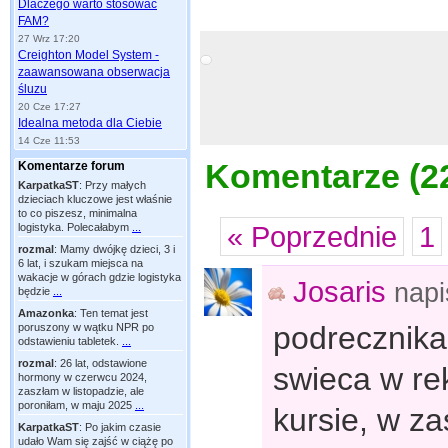
Dlaczego warto stosować
FAM?
27 Wrz 17:20
Creighton Model System -
zaawansowana obserwacja
śluzu
20 Cze 17:27
Idealna metoda dla Ciebie
14 Cze 11:53
Komentarze (
2
Komentarze forum
KarpatkaST
:
Przy małych
dzieciach kluczowe jest właśnie
to co piszesz, minimalna
« Poprzednie
1
logistyka. Polecałabym
...
rozmal
:
Mamy dwójkę dzieci, 3 i
6 lat, i szukam miejsca na
wakacje w górach gdzie logistyka
Josaris
nap
będzie
...
Amazonka
:
Ten temat jest
podrecznika
poruszony w wątku NPR po
odstawieniu tabletek.
...
rozmal
:
26 lat, odstawione
swieca w re
hormony w czerwcu 2024,
zaszłam w listopadzie, ale
poroniłam, w maju 2025
...
kursie, w za
KarpatkaST
:
Po jakim czasie
udało Wam się zajść w ciążę po