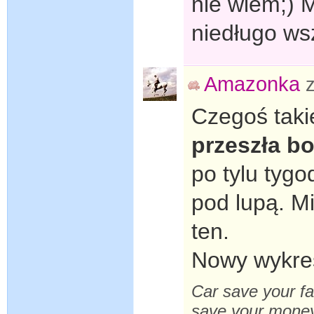
nie wiem;) 
niedługo wsz
Amazonka
Czegoś takie
przeszła b
po tylu tygo
pod lupą. M
ten.
Nowy wykres
Car save your fa
save your mone