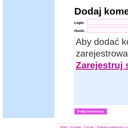
Dodaj kom
Login:
Hasło:
Aby dodać k
zarejestrow
Zarejestruj 
28dni
|
Kontakt
|
Cennik
|
Polityka prywatności i 