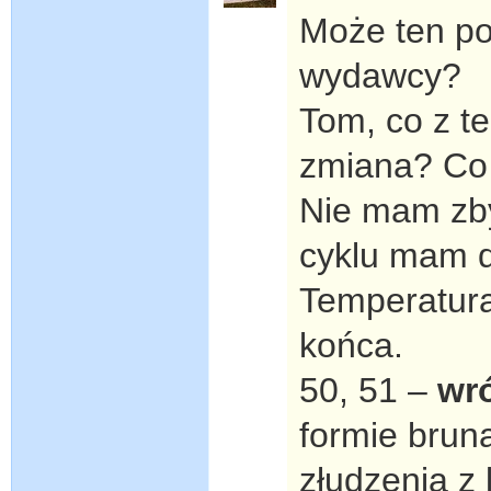
Może ten po
wydawcy?
Tom, co z t
zmiana? Co 
Nie mam zby
cyklu mam d
Temperatura 
końca.
50, 51 –
wró
formie brun
złudzenia z