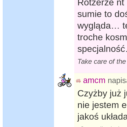
Rotzerze nt
sumie to do
wygląda… te
troche kosmi
specjalnoś
Take care of th
amcm
napi
Czyżby już 
nie jestem e
jakoś układ