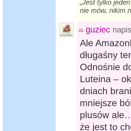
„Jest tylko jeden
nie mów, nikim n
guziec
napi
Ale Amazonk
długaśny ten
Odnośnie do
Luteina – ok
dniach brani
mniejsze bó
plusów ale…
że jest to 