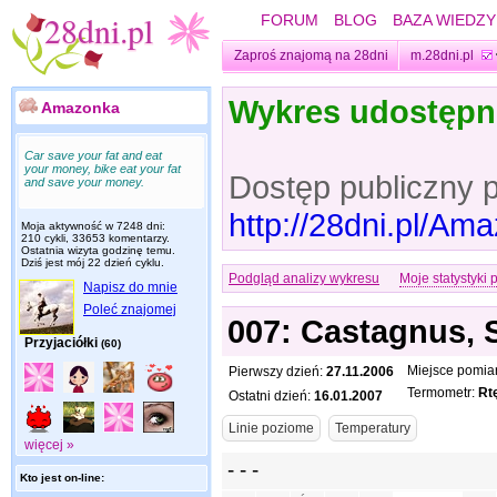
FORUM
BLOG
BAZA WIEDZY
Zaproś znajomą na 28dni
m.28dni.pl
Wykres udostęp
Amazonka
Car save your fat and eat
your money, bike eat your fat
Dostęp publiczny 
and save your money.
http://28dni.pl/A
Moja aktywność w 7248 dni:
210 cykli, 33653 komentarzy.
Ostatnia wizyta
godzinę temu
.
Dziś jest mój 22 dzień cyklu.
Podgląd analizy wykresu
Moje statystyki 
Napisz do mnie
Poleć znajomej
007: Castagnus,
Przyjaciółki
(60)
Miejsce pomia
Pierwszy dzień:
27.11.2006
Termometr:
Rt
Ostatni dzień:
16.01.2007
więcej »
Kto jest on-line: