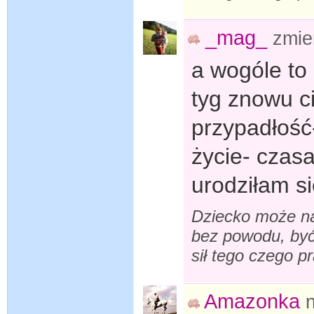
_mag_
zmie
a wogóle to 
tyg znowu c
przypadłość
życie- czas
urodziłam s
Dziecko może na
bez powodu, być
sił tego czego p
Amazonka