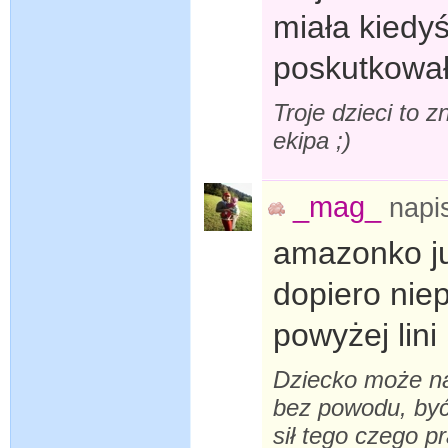
miała kiedy
poskutkował
Troje dzieci to z
ekipa ;)
_mag_
napi
amazonko ju
dopiero niep
powyżej lini
Dziecko może na
bez powodu, być
sił tego czego p