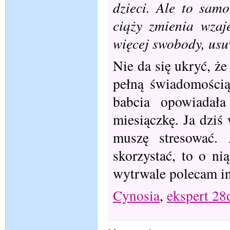
dzieci. Ale to sam
ciąży zmienia wzaj
więcej swobody, usuw
Nie da się ukryć, ż
pełną świadomością
babcia opowiadał
miesiączkę. Ja dziś
muszę stresować.
skorzystać, to o ni
wytrwale polecam i
Cynosia
,
ekspert 28