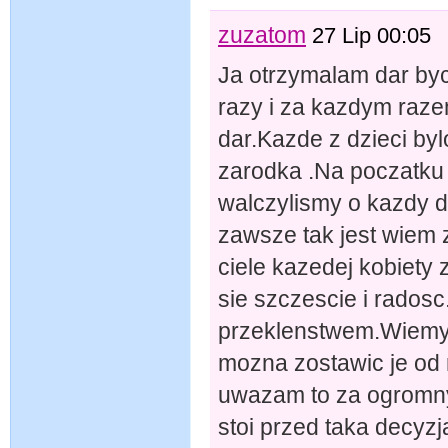
zuzatom
27 Lip 00:05
Ja otrzymalam dar by
razy i za kazdym raz
dar.Kazde z dzieci by
zarodka .Na poczatku s
walczylismy o kazdy d
zawsze tak jest wiem z
ciele kazedej kobiety
sie szczescie i rados
przeklenstwem.Wiemy 
mozna zostawic je od 
uwazam to za ogromny 
stoi przed taka decyz