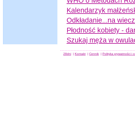
WHO o Metodach Roz
Kalendarzyk małżeńs
Odkładanie...na wiec
Płodność kobiety - da
Szukaj męża w owula
28dni
|
Kontakt
|
Cennik
|
Polityka prywatności i 