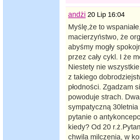
andżi
20 Lip 16:04
Myślę,że to wspaniał
macierzyństwo, że org
abyśmy mogły spokojni
przez cały cykl. I że 
Niestety nie wszystkie
z takiego dobrodziejst
płodności. Zgadzam si
powoduje strach. Dwa 
sympatyczną 30letnia 
pytanie o antykoncepc
kiedy? Od 20 r.ż.Pyt
chwila milczenia, w k