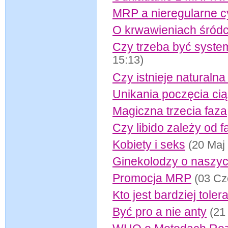
MRP a nieregularne c
O krwawieniach śródc
Czy trzeba być syst
15:13)
Czy istnieje naturaln
Unikania poczęcia cią
Magiczna trzecia faza
Czy libido zależy od f
Kobiety i seks
(20 Maj
Ginekolodzy o naszy
Promocja MRP
(03 Cz
Kto jest bardziej tole
Być pro a nie anty
(21