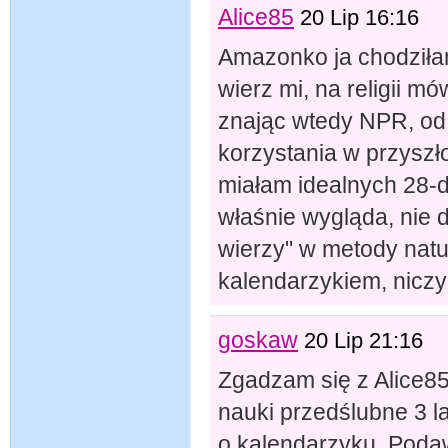
Alice85
20 Lip 16:16
Amazonko ja chodziłam
wierz mi, na religii m
znając wtedy NPR, od
korzystania w przyszło
miałam idealnych 28-d
właśnie wygląda, nie d
wierzy" w metody natur
kalendarzykiem, niczy
goskaw
20 Lip 21:16
Zgadzam się z Alice85
nauki przedślubne 3 l
o kalendarzyku. Poda