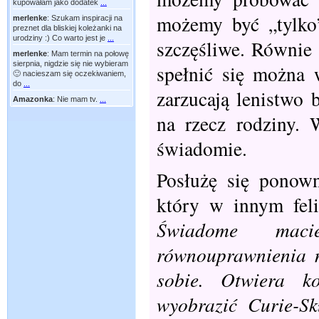
kupowałam jako dodatek
...
możemy być „tylko
merlenke
:
Szukam inspiracji na
preznet dla bliskiej koleżanki na
urodziny :) Co warto jest je
...
szczęśliwe. Równie 
merlenke
:
Mam termin na połowę
sierpnia, nigdzie się nie wybieram
spełnić się można w
🙂 nacieszam się oczekiwaniem,
do
...
zarzucają lenistwo 
Amazonka
:
Nie mam tv.
...
na rzecz rodziny.
świadomie.
Posłużę się ponow
który w innym felie
Świadome macie
równouprawnienia n
sobie. Otwiera ko
wyobrazić Curie-Sk