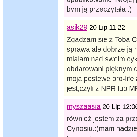
bym ją przeczytała :)
asik29
20 Lip 11:22
Zgadzam sie z Toba C
sprawa ale dobrze ją m
mialam nad swoim cykl
obdarowani pięknym da
moja postewe pro-life a
jest,czyli z NPR lub 
myszaasia
20 Lip 12:0
również jestem za prz
Cynosiu.:)mam nadziej