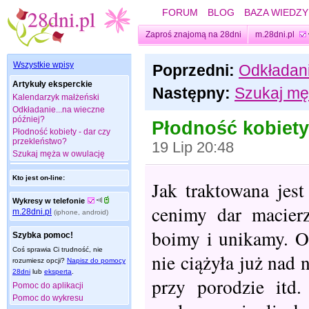
FORUM
BLOG
BAZA WIEDZY
Zaproś znajomą na 28dni
m.28dni.pl
Wszystkie wpisy
Poprzedni:
Odkładani
Artykuły eksperckie
Następny:
Szukaj mę
Kalendarzyk małżeński
Odkładanie...na wieczne
później?
Płodność kobiety
Płodność kobiety - dar czy
przekleństwo?
19 Lip 20:48
Szukaj męża w owulację
Kto jest on-line:
Jak traktowana jes
Wykresy w telefonie
cenimy dar macierz
m.28dni.pl
(iphone, android)
boimy i unikamy. O
Szybka pomoc!
Coś sprawia Ci trudność, nie
nie ciążyła już nad 
rozumiesz opcji?
Napisz do pomocy
28dni
lub
eksperta
.
przy porodzie itd
Pomoc do aplikacji
Pomoc do wykresu