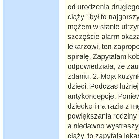
od urodzenia drugiego
ciąży i był to najgorsz
mężem w stanie utrzym
szczęście alarm okazał
lekarzowi, ten zaprop
spiralę. Zapytałam ko
odpowiedziała, że zauf
zdaniu. 2. Moja kuzyn
dzieci. Podczas luźne
antykoncepcję. Ponie
dziecko i na razie z 
powiększania rodziny
a niedawno wystraszył
ciąży, to zapytała le