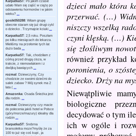
KarpatkaST
:
Po jakim czasie
dzieci mało która k
udało Wam się zajść w ciążę po
odstawieniu hormonów i w jakim
przerwać. (…) Widm
wieku?
...
gosik050288
:
Witam grupę
niszczy wszelką rado
obecnie staram się już drugi cykl
o dziecko . Trzymajcie kciuki
...
czyni klęską. (…) Ki
KarpatkaST
:
2,5 roku. Poszłam
po kilku miesiącach do lekarza.
Mieliśmy na przełomie tych lat
się złośliwym nowot
dużo bada
...
również przykład ko
KarpatkaST
:
Tak, chodziłam z
córką przed drugą cisza, w
trakcie, z niemowlakiem i z
poronienia, o szóste
dwójką bawiących
...
rozmal
:
Dziewczyny, Czy
dziecko. Drży na myś
chodzicie ze swoimi dziećmi do
salek zabaw ? Mój synek ma 2
lata (
...
Niewątpliwie mamy
Amazonka
:
Osada Śnieżka jest
dla rodzin.
...
biologiczne prze
rozmal
:
Dziewczyny czy macie
do polecenia jakiś hotel w Polsce
decydować o tym ile
(góry/morze/mazury) idealny dla
rodzin
...
ich w ogóle i rozw
KarpatkaST
:
Srebrna
bransoletka moze?myślę że za
możemy próbować ł
100 to już się coś kupi , ja