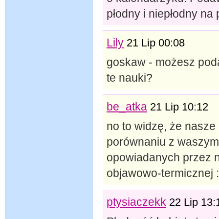
płodny i niepłodny na 
Lily
21 Lip 00:08
goskaw - możesz poda
te nauki?
be_atka
21 Lip 10:12
no to widzę, że nasze 
porównaniu z waszymi 
opowiadanych przez n
objawowo-termicznej :
ptysiaczekk
22 Lip 13: