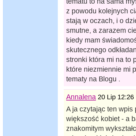
tematu to na sama myśl
z powodu kolejnych ci
stają w oczach, i o dzi
smutne, a zarazem cie
kiedy mam świadomość
skutecznego odkładani
stronki która mi na to 
które niezmiennie mi p
tematy na Blogu .
Annalena
20 Lip 12:26
A ja czytając ten wpi
większość kobiet - a b
znakomitym wykształc