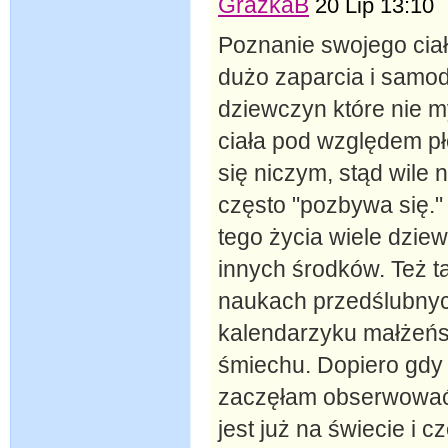
GrażkaB
20 Lip 13:10
Poznanie swojego ciał
dużo zaparcia i samod
dziewczyn które nie m
ciała pod względem pł
się niczym, stąd wile 
często "pozbywa się."
tego życia wiele dziew
innych środków. Też ta
naukach przedślubnyc
kalendarzyku małżeńs
śmiechu. Dopiero gdy
zaczęłam obserwować 
jest już na świecie i