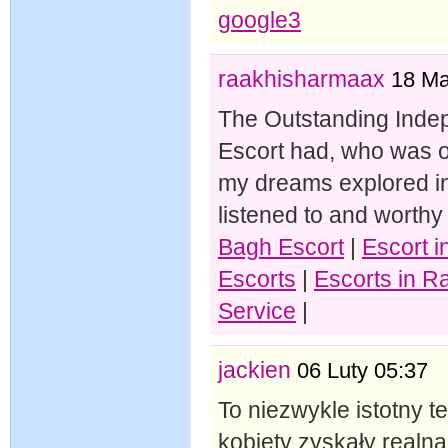
google3
raakhisharmaax
18 Ma
The Outstanding Indep
Escort had, who was o
my dreams explored in 
listened to and worthy 
Bagh Escort
|
Escort 
Escorts
|
Escorts in R
Service
|
jackien
06 Luty 05:37
To niezwykle istotny 
kobiety zyskały realn