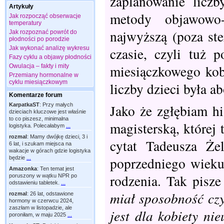
zaplanowanie liczb
Artykuły
metody objawowo-
Jak rozpocząć obserwacje
temperatury
najwyższą (poza st
Jak rozpoznać powrót do
płodności po porodzie
Jak wykonać analizę wykresu
czasie, czyli tuż 
Fazy cyklu a objawy płodności
miesiączkowego kob
Owulacja – fakty i mity
Przemiany hormonalne w
cyklu miesiączkowym
liczby dzieci była 
Komentarze forum
Jako że zgłębiam hi
KarpatkaST
:
Przy małych
dzieciach kluczowe jest właśnie
to co piszesz, minimalna
magisterską, której
logistyka. Polecałabym
...
rozmal
:
Mamy dwójkę dzieci, 3 i
cytat Tadeusza Że
6 lat, i szukam miejsca na
wakacje w górach gdzie logistyka
poprzedniego wieku 
będzie
...
Amazonka
:
Ten temat jest
rodzenia. Tak pisz
poruszony w wątku NPR po
odstawieniu tabletek.
...
miał sposobność czy
rozmal
:
26 lat, odstawione
hormony w czerwcu 2024,
zaszłam w listopadzie, ale
jest dla kobiety ni
poroniłam, w maju 2025
...