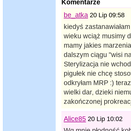
Komentarze
be_atka
20 Lip 09:58
kiedyś zastanawiałam s
wieku wciąż musimy dr
mamy jakies marzenia,
dalszym ciągu "wisi n
Sterylizacja nie wchod
pigułek nie chcę stoso
odkryłam MRP :) teraz
wielki dar, dzieki nie
zakończonej prokreacj
Alice85
20 Lip 10:02
Wg mnie płodność kobi