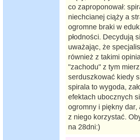
co zaproponował: spir
niechcianej ciąży a st
ogromne braki w eduka
płodności. Decydują si
uważając, że specjalis
również z takimi opini
"zachodu" z tym mier
serduszkować kiedy si
spirala to wygoda, za
efektach ubocznych się
ogromny i piękny dar, 
z niego korzystać. Ob
na 28dni:)