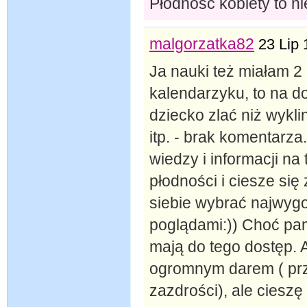
Płodność kobiety to ni
malgorzatka82
23 Lip 
Ja nauki też miałam 2
kalendarzyku, to na do
dziecko zlać niż wykli
itp. - brak komentarza
wiedzy i informacji n
płodności i ciesze si
siebie wybrać najwygo
poglądami:)) Choć pa
mają do tego dostęp. 
ogromnym darem ( prz
zazdrości), ale ciesz