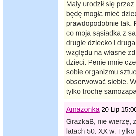
Mały urodził się przez 
będę mogła mieć dzie
prawdopodobnie tak. 
co moja sąsiadka z sal
drugie dziecko i druga
względu na własne zdr
dzieci. Penie mnie cz
sobie organizmu sztuc
obserwować siebie. W
tylko trochę samozap
Amazonka
20 Lip 15:0
GrażkaB, nie wierzę, 
latach 50. XX w. Tylk