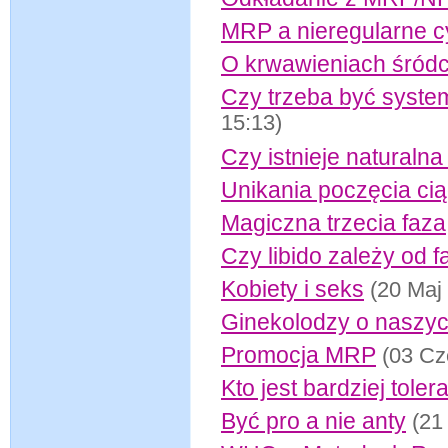
MRP a nieregularne c
O krwawieniach śródc
Czy trzeba być syst
15:13)
Czy istnieje naturaln
Unikania poczęcia cią
Magiczna trzecia faza
Czy libido zależy od f
Kobiety i seks
(20 Maj
Ginekolodzy o naszy
Promocja MRP
(03 Cz
Kto jest bardziej tole
Być pro a nie anty
(21