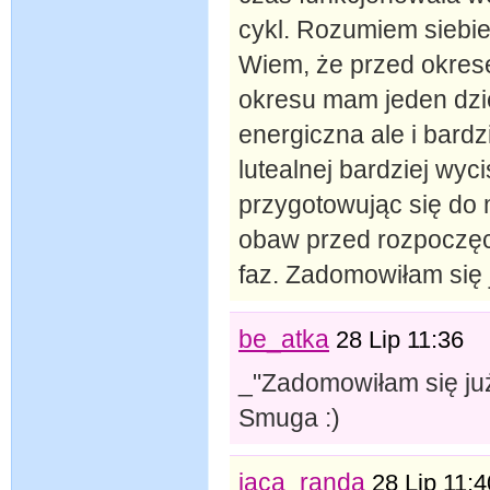
cykl. Rozumiem siebie
Wiem, że przed okres
okresu mam jeden dzie
energiczna ale i bardz
lutealnej bardziej wyci
przygotowując się do
obaw przed rozpoczęc
faz. Zadomowiłam się j
be_atka
28 Lip 11:36
_"Zadomowiłam się już
Smuga :)
jaca_randa
28 Lip 11:4