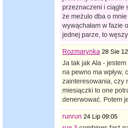
przeznaczeni i ciągle 
że meżulo dba o mnie 
wywąchałam w fazie o
jednej parze, to węszy
Rozmarynka
28 Sie 12
Ja tak jak Ala - jeste
na pewno ma wpływ, c
zainteresowania, czy n
miesiączki to one potr
denerwować. Potem jes
runrun
24 Lip 09:05
run 3
combines fast-pa