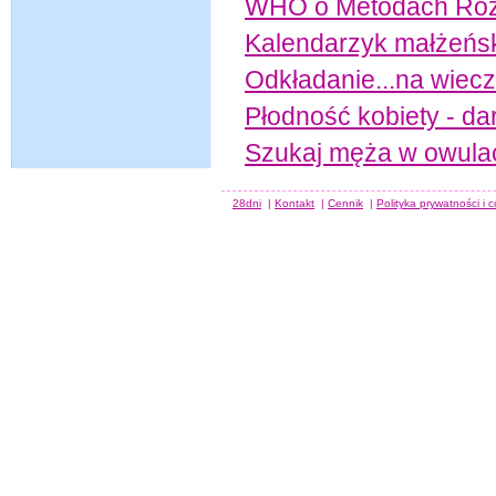
WHO o Metodach Roz
Kalendarzyk małżeńs
Odkładanie...na wiec
Płodność kobiety - da
Szukaj męża w owula
28dni
|
Kontakt
|
Cennik
|
Polityka prywatności i 