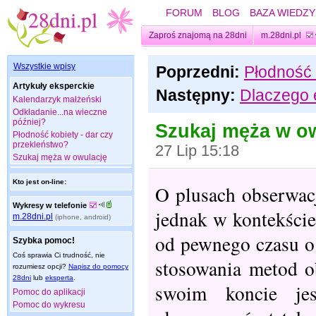
FORUM
BLOG
BAZA WIEDZY
Zaproś znajomą na 28dni
m.28dni.pl
Wszystkie wpisy
Poprzedni:
Płodność 
Artykuły eksperckie
Następny:
Dlaczego 
Kalendarzyk małżeński
Odkładanie...na wieczne
później?
Szukaj męża w o
Płodność kobiety - dar czy
przekleństwo?
27 Lip 15:18
Szukaj męża w owulację
Kto jest on-line:
O plusach obserwac
Wykresy w telefonie
jednak w kontekście
m.28dni.pl
(iphone, android)
od pewnego czasu o
Szybka pomoc!
Coś sprawia Ci trudność, nie
stosowania metod o
rozumiesz opcji?
Napisz do pomocy
28dni
lub
eksperta
.
swoim koncie jes
Pomoc do aplikacji
Pomoc do wykresu