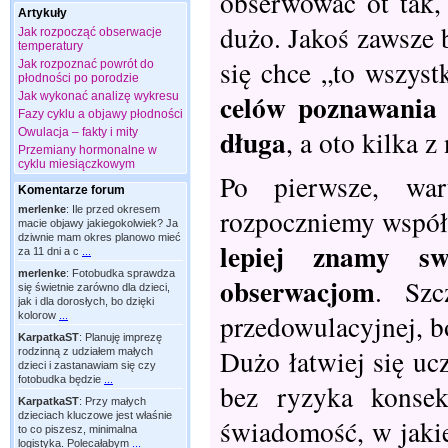
obserwować ot tak, 
Artykuły
dużo. Jakoś zawsze 
Jak rozpocząć obserwacje
temperatury
się chce „to wszyst
Jak rozpoznać powrót do
płodności po porodzie
celów poznawania 
Jak wykonać analizę wykresu
Fazy cyklu a objawy płodności
długa
, a oto kilka z
Owulacja – fakty i mity
Przemiany hormonalne w
cyklu miesiączkowym
Po pierwsze, war
Komentarze forum
rozpoczniemy współ
merlenke
:
Ile przed okresem
macie objawy jakiegokolwiek? Ja
dziwnie mam okres planowo mieć
lepiej znamy s
za 11 dni a c
...
merlenke
:
Fotobudka sprawdza
obserwacjom
. Szc
się świetnie zarówno dla dzieci,
jak i dla dorosłych, bo dzięki
przedowulacyjnej, 
kolorow
...
KarpatkaST
:
Planuję imprezę
Dużo łatwiej się uc
rodzinną z udziałem małych
dzieci i zastanawiam się czy
fotobudka będzie
...
bez ryzyka konsek
KarpatkaST
:
Przy małych
dzieciach kluczowe jest właśnie
świadomość, w jakie
to co piszesz, minimalna
logistyka. Polecałabym
...