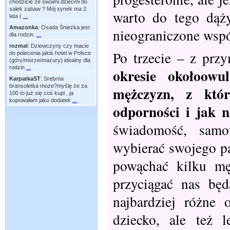
chodzicie ze swoimi dziećmi do
salek zabaw ? Mój synek ma 2
warto do tego dąż
lata (
...
Amazonka
:
Osada Śnieżka jest
nieograniczone wspó
dla rodzin.
...
rozmal
:
Dziewczyny czy macie
Po trzecie – z pr
do polecenia jakiś hotel w Polsce
(góry/morze/mazury) idealny dla
rodzin
...
okresie okołoowu
KarpatkaST
:
Srebrna
bransoletka moze?myślę że za
mężczyzn, z któ
100 to już się coś kupi , ja
kupowałam jako dodatek
...
odporności i jak n
świadomość, samo
wybierać swojego pa
powąchać kilku mę
przyciągać nas bę
najbardziej różne
dziecko, ale też 