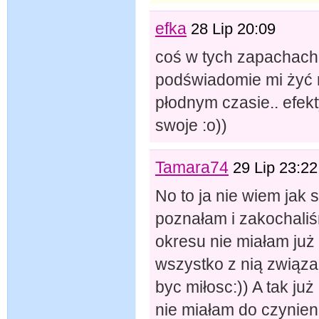
efka
28 Lip 20:09
coś w tych zapachach j
podświadomie mi żyć 
płodnym czasie.. efekt
swoje :o))
Tamara74
29 Lip 23:22
No to ja nie wiem jak
poznałam i zakochaliś
okresu nie miałam już 
wszystko z nią związa
byc miłosc:)) A tak ju
nie miałam do czynien