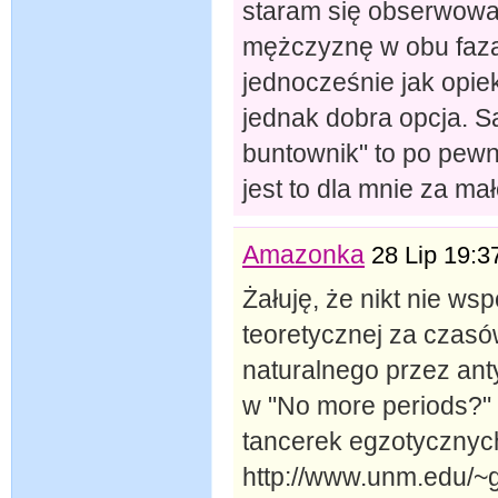
staram się obserwowa
mężczyznę w obu fazac
jednocześnie jak opie
jednak dobra opcja. S
buntownik" to po pewne
jest to dla mnie za mał
Amazonka
28 Lip 19:3
Żałuję, że nikt nie w
teoretycznej za czasó
naturalnego przez ant
w "No more periods?"
tancerek egzotycznyc
http://www.unm.edu/~gf