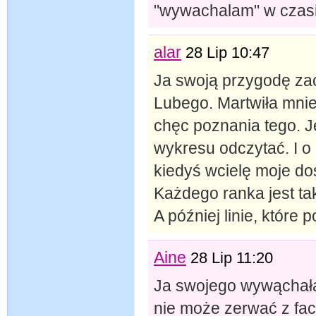
"wywachalam" w czasi
alar
28 Lip 10:47
Ja swoją przygodę z
Lubego. Martwiła mnie 
chęc poznania tego. J
wykresu odczytać. I o 
kiedyś wcielę moje d
Każdego ranka jest ta
A później linie, które
Aine
28 Lip 11:20
Ja swojego wywąchała
nie może zerwać z fac