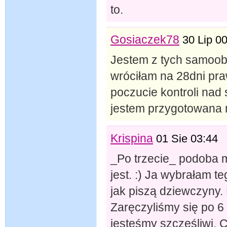
to.
Gosiaczek78
30 Lip 0
Jestem z tych samoob
wróciłam na 28dni pra
poczucie kontroli nad 
jestem przygotowana n
Krispina
01 Sie 03:44
_Po trzecie_ podoba m
jest. :) Ja wybrałam 
jak piszą dziewczyny. D
Zaręczyliśmy się po 6 
jesteśmy szczęśliwi. 