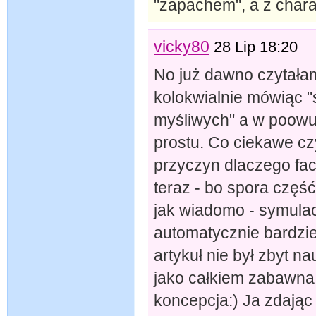
"zapachem", a z chara
vicky80
28 Lip 18:20
No już dawno czytała
kolokwialnie mówiąc "
myśliwych" a w poowu
prostu. Co ciekawe cz
przyczyn dlaczego facec
teraz - bo spora część 
jak wiadomo - symulac
automatycznie bardzie
artykuł nie był zbyt n
jako całkiem zabawna,
koncepcja:) Ja zdając