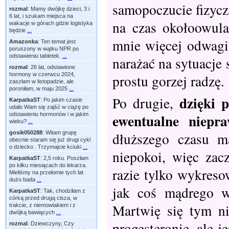
samopoczucie fizycz
rozmal
:
Mamy dwójkę dzieci, 3 i
6 lat, i szukam miejsca na
na czas okołoowul
wakacje w górach gdzie logistyka
będzie
...
mnie więcej odwagi 
Amazonka
:
Ten temat jest
poruszony w wątku NPR po
odstawieniu tabletek.
...
narażać na sytuacje 
rozmal
:
26 lat, odstawione
hormony w czerwcu 2024,
prostu gorzej radzę.
zaszłam w listopadzie, ale
poroniłam, w maju 2025
...
dzięki 
Po drugie,
KarpatkaST
:
Po jakim czasie
udało Wam się zajść w ciążę po
ewentualne niepra
odstawieniu hormonów i w jakim
wieku?
...
gosik050288
:
Witam grupę
dłuższego czasu m
obecnie staram się już drugi cykl
o dziecko . Trzymajcie kciuki
...
niepokoi, więc zac
KarpatkaST
:
2,5 roku. Poszłam
po kilku miesiącach do lekarza.
razie tylko wykreso
Mieliśmy na przełomie tych lat
dużo bada
...
jak coś mądrego w
KarpatkaST
:
Tak, chodziłam z
córką przed drugą cisza, w
Martwię się tym ni
trakcie, z niemowlakiem i z
dwójką bawiących
...
progesteronie, ale 
rozmal
:
Dziewczyny, Czy