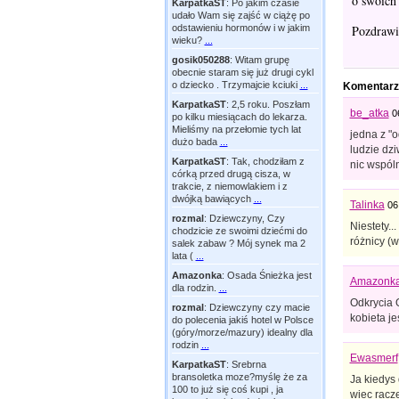
o swoich 
KarpatkaST
:
Po jakim czasie
udało Wam się zajść w ciążę po
Pozdraw
odstawieniu hormonów i w jakim
wieku?
...
gosik050288
:
Witam grupę
obecnie staram się już drugi cykl
o dziecko . Trzymajcie kciuki
...
Komentarz
KarpatkaST
:
2,5 roku. Poszłam
be_atka
0
po kilku miesiącach do lekarza.
Mieliśmy na przełomie tych lat
jedna z "o
dużo bada
...
ludzie dz
KarpatkaST
:
Tak, chodziłam z
nic wspóln
córką przed drugą cisza, w
trakcie, z niemowlakiem i z
dwójką bawiących
...
Talinka
06
rozmal
:
Dziewczyny, Czy
Niestety..
chodzicie ze swoimi dziećmi do
różnicy (w
salek zabaw ? Mój synek ma 2
lata (
...
Amazonka
:
Osada Śnieżka jest
Amazonk
dla rodzin.
...
Odkrycia 
rozmal
:
Dziewczyny czy macie
kobieta je
do polecenia jakiś hotel w Polsce
(góry/morze/mazury) idealny dla
rodzin
...
Ewasmerf
KarpatkaST
:
Srebrna
bransoletka moze?myślę że za
Ja kiedys
100 to już się coś kupi , ja
wiec racze