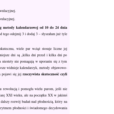
wulacyjnej.
wulacyjnej.
g metody kalendarzowej od 10 do 24 dnia
od tego odejmij 3 i dodaj 3 – słyszałam już tyle
kuteczna, wiele par wciąż stosuje liczne jej
iejsze dni są „kilka dni przed i kilka dni po
 niestety nie pomagają w uporaniu się z tym
zawsze widnieje kalendarzyk, metody objawowo-
rzeczywista skuteczność czyli
 pojawi się jej
u rewolucją i pomogła wielu parom, jeśli nie
 miarę XXI wieku, ale na początku XX w jakimś
 dalszy rozwój badań nad płodnością, który na
ym rytmem płodności i świadomego decydowania