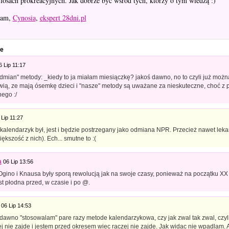
losach prokreacyjnych. Jak dobrze być wśród tych, którzy o tym wiedzą :)
iam,
Cynosia
,
ekspert 28dni.pl
e
6 Lip 11:17
dmian" metody: _kiedy to ja miałam miesiączkę? jakoś dawno, no to czyli już można
iwią, ze mają ósemkę dzieci i "nasze" metody są uważane za nieskuteczne, choć z
ego :/
 Lip 11:27
. kalendarzyk był, jest i będzie postrzegany jako odmiana NPR. Przecież nawet leka
iększość z nich). Ech... smutne to :(
a
06 Lip 13:56
Ogino i Knausa były sporą rewolucją jak na swoje czasy, ponieważ na początku XX
st płodna przed, w czasie i po @.
06 Lip 14:53
 dawno "stosowalam" pare razy metode kalendarzykowa, czy jak zwal tak zwal, czyli
j nie zajde i jestem przed okresem wiec raczej nie zajde. Jak widac nie wpadlam. A