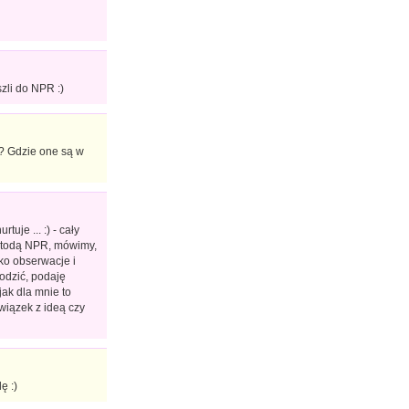
zli do NPR :)
? Gdzie one są w
je ... :) - cały
metodą NPR, mówimy,
ko obserwacje i
odzić, podaję
jak dla mnie to
związek z ideą czy
ę :)