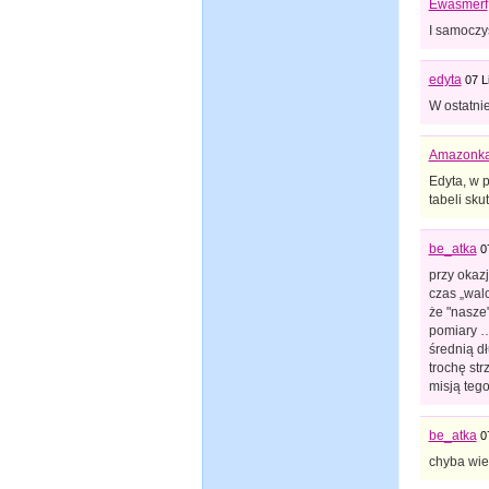
Ewasmerf
I samoczy
edyta
07 L
W ostatnie
Amazonk
Edyta, w 
tabeli sku
be_atka
0
przy okazj
czas „wal
że "nasze
pomiary …
średnią dł
trochę str
misją tego
be_atka
0
chyba wiem