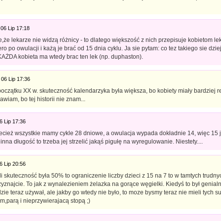
06 Lip 17:18
,że lekarze nie widzą różnicy - to dlatego większość z nich przepisuje kobietom lek
ro po owulacji i każą je brać od 15 dnia cyklu. Ja sie pytam: co tez takiego sie dzie
 KAŻDA kobieta ma wtedy brac ten lek (np. duphaston).
06 Lip 17:36
oczątku XX w. skuteczność kalendarzyka była większa, bo kobiety miały bardziej r
awiam, bo tej historii nie znam...
6 Lip 17:36
cież wszystkie mamy cykle 28 dniowe, a owulacja wypada dokładnie 14, więc 15 jes
inna długość to trzeba jej strzelić jakąś pigułę na wyregulowanie. Niestety....
6 Lip 20:56
i skuteczność była 50% to ograniczenie liczby dzieci z 15 na 7 to w tamtych trudn
yznajcie. To jak z wynalezieniem żelazka na gorące węgielki. Kiedyś to był genial
zie teraz używał, ale jakby go wtedy nie było, to moze bysmy teraz nie mieli tych s
,parą i nieprzywierajacą stopą ;)