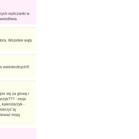
ących wyliczanki w
awiedliwia.
tora. Wszelkie wąty
o wielokrotnych!!!
ie się za głowę i
darzyk??? - moje
, kalendarzyk -
mierzyć tą
ostować moją