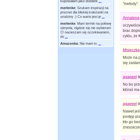
kupowałam jako dodatek
...
"metody".
merlenke
:
Szukam inspiracji na
preznet dla bliskiej koleżanki na
urodziny :) Co warto jest je
...
Annalena
merlenke
:
Mam termin na połowę
oczywiście
sierpnia, nigdzie się nie wybieram
brac dopie
🙂 nacieszam się oczekiwaniem,
cyklu, że
do
...
Amazonka
:
Nie mam tv.
...
Misieczka
Może na p
się zastan
agapeel
0
No bo prze
któraś ma 
agapeel
0
Nawet jeśl
postęp prz
kto go bed
zraszaczem