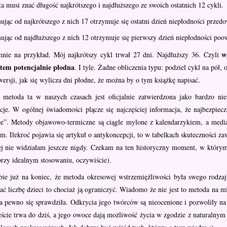
a musi znać długość najkrótszego i najdłuższego ze swoich ostatnich 12 cykli.
jąc od najkrótszego z nich 17 otrzymuje się ostatni dzień niepłodności przedo
jąc od najdłuższego z nich 12 otrzymuje się pierwszy dzień niepłodności poo
w
ie na przykład. Mój najkrótszy cykl trwał 27 dni. Najdłuższy 36. Czyli
stem potencjalnie płodna
. I tyle. Żadne obliczenia typu: podziel cykl na pół, 
ersji, jak się wylicza dni płodne, że można by o tym książkę napisać.
metoda ta w naszych czasach jest oficjalnie zatwierdzona jako bardzo nies
je. W ogólnej świadomości plącze się najczęściej informacja, że najbezpieczn
ce”. Metody objawowo-termiczne są ciągle mylone z kalendarzykiem, a media
. Ilekroć pojawia się artykuł o antykoncepcji, to w tabelkach skuteczności 
ej nie widziałam jeszcze nigdy. Czekam na ten historyczny moment, w którym
rzy idealnym stosowaniu, oczywiście).
bie już na koniec, że metoda okresowej wstrzemięźliwości była swego rodzaj
ać liczbę dzieci to chociaż ją ograniczyć. Wiadomo że nie jest to metoda na
a pewno się sprawdziła. Odkrycia jego twórców są nieocenione i pozwoliły na
zęście trwa do dziś, a jego owoce dają możliwość życia w zgodzie z naturaln