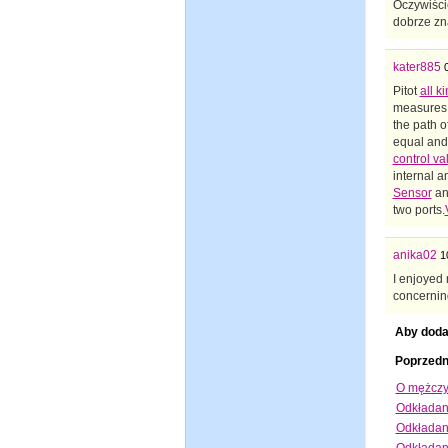
Oczywiści
dobrze zn
kater885
Pitot
all k
measures t
the path o
equal an
control va
internal a
Sensor
an
two ports.
anika02
1
I enjoyed 
concerni
Aby doda
Poprzedn
O mężczy
Odkładani
Odkładani