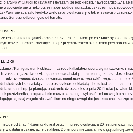
zi o artykuł w Claudii to czytałam i uważam, że jest kiepski, nawet bardzo. Znalaz
cie wypowiada się ginekolog, że nawet podróż, gorączka, czy stres mogą spowodo
Czy Wam sie zdarzylo kiedykolwiek, żeby owulacja się w takiej sytuacji przyspiesz
źnia. Sorry za odbiegnięcie od tematu.
8 Lip 01:12
że ten kalkulator to jakaś kompletna bzdura i nie wiem po co? Mnie by to odstraszy
abym resztę informacji zawartych tutaj z przymrużeniem oka. Chyba powinno im za
ości.
 Lip 11:09
 zdanie :"Pamiętaj, wynik obliczeń naszego kalkulatora opera się na sztywnych m
h, zakładając, że Twój cykl będzie posiadał stałą i niezmienną długość. Jeśli ch
narodziny swojego dziecka, powinnaś monitorować swój cykl" - więc dla mnie ok! A
 dni płodnych i korzystają z niego osoby które odkładają - bo to jest totalna bzdura, t
 dnia urodzin i np. ja planując urodzenie dziecka ok sierpnia 2011 roku juz wiem 
e ok października, listopada i nie musze sama tego wyliczać - mi on wogóle nie pr
logując się tutaj wogóle nie zwróciłam na niego uwagi:)bo jesli ktoś chce zacząć ob
e 13:48
 metodę od 2 lat. 7 dzień cyklu jest ostatnim przed owulacją, a 20 jest pierwszym po
się w ostatnim czasie, aż je ustaliłam. Do tej pory nie zaszłam w ciążę, pilnuję za