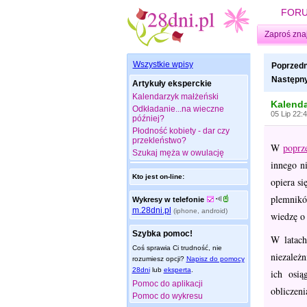
FOR
Zaproś zna
Wszystkie wpisy
Poprzedn
Następny
Artykuły eksperckie
Kalendarzyk małżeński
Kalenda
Odkładanie...na wieczne
05 Lip 22:
później?
Płodność kobiety - dar czy
przekleństwo?
W
poprz
Szukaj męża w owulację
innego n
Kto jest on-line:
opiera si
plemnikó
Wykresy w telefonie
m.28dni.pl
(iphone, android)
wiedzę o 
Szybka pomoc!
W latach
Coś sprawia Ci trudność, nie
niezależ
rozumiesz opcji?
Napisz do pomocy
28dni
lub
eksperta
.
ich osi
Pomoc do aplikacji
obliczeni
Pomoc do wykresu