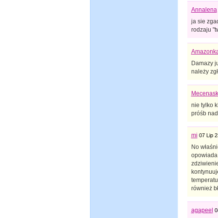
Annalena
ja sie zga
rodzaju "t
Amazonk
Damazy ju
należy zg
Mecenas
nie tylko 
próśb nad
mi
07 Lip 2
No właśni
opowiada, 
zdziwienie
kontynuuje
temperatur
również bł
agapeel
0