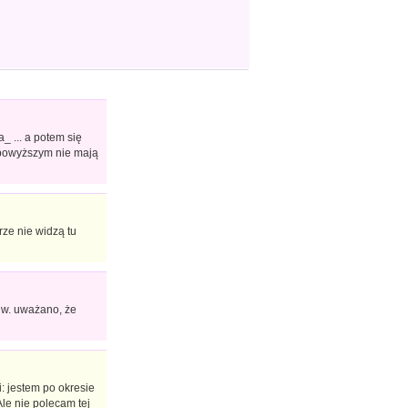
_ ... a potem się
 powyższym nie mają
rze nie widzą tu
 w. uważano, że
: jestem po okresie
le nie polecam tej