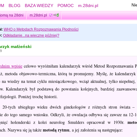
Ni
UM
BLOG
BAZA WIEDZY
POMOC
m.28dni.pl
jomą na 28dni
m.28dni.pl
i:
WHO o Metodach Rozpoznawania Płodności
:
Odkładanie...na wieczne później?
rzyk małżeński
49
ednim wpisie
celowo wyróżniłam kalendarzyk wśród Metod Rozpoznawania Płod
iż, metoda objawowo-termiczna, którą tu promujemy. Myślę, że kalendarzyk 
ę na wiedzy na temat cyklu miesiączkowego, wciąż aktualnej, tylko niepełnej,
w. Kalendarzyk był podstawą do powstania kolejnych, bardziej zaawansow
fizjologii. Poniżej trochę historii.
 20-tych ubiegłego wieku dwóch ginekologów z różnych stron świata – A
nie do tego samego wniosku. Odkryli, że owulacja odbywa się zawsze na 12-1
meto
ągnięć holenderski z kolei neurolog Smulders opracował w 1930r.
metodą rytmu
ach. Nazywa się ją także
, a jej założenia są następujące: