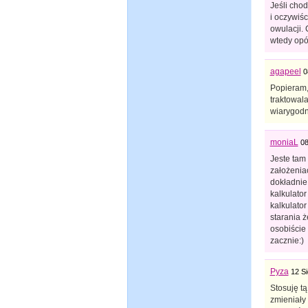
Jeśli chod
i oczywiś
owulacji. 
wtedy opó
agapeel
0
Popieram, 
traktowal
wiarygodn
moniaL
08
Jeste tam
założeniac
dokładnie 
kalkulator
kalkulator
starania ż
osobiście 
zacznie:)
Pyza
12 Si
Stosuję tą
zmieniały 