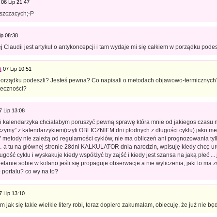
06 Lip 21:47
szczacych;-P
ip 08:38
j Claudii jest artykuł o antykoncepcji i tam wydaje mi się całkiem w porządku podes
a
07 Lip 10:51
porządku podeszli? Jesteś pewna? Co napisali o metodach objawowo-termicznych
teczności?
7 Lip 13:08
i kalendarzyka chciałabym poruszyć pewną sprawę która mnie od jakiegos czasu nurtu
czymy” z kalendarzykiem(czyli OBLICZNIEM dni płodnych z długości cyklu) jako 
" metody nie zależą od regularności cyklów, nie ma obliczeń ani prognozowania tyl
 a tu na głównej stronie 28dni KALKULATOR dnia narodzin, wpisuję kiedy chcę ur
ugość cyklu i wyskakuje kiedy współżyć by zajść i kiedy jest szansa na jaką płeć ... 
zelanie sobie w kolano jeśli się propaguje obserwacje a nie wyliczenia, jaki to ma 
 portalu? co wy na to?
7 Lip 13:10
 jak się takie wielkie litery robi, teraz dopiero zakumałam, obiecuję, że już nie będ