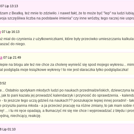
07 Lip 13:13
dzam z Beatką. też mnie to zdziwiło. i nawet fakt, że to może być "lep" na ludzi lubi
woja szczęśliwa liczba na podstawie imienia" czy inne wrózby, tego raczej nie uspr
a
07 Lip 16:13
ż miał do czynienia z użytkowniczkami, które były przeciwko umieszczaniu kalkula
łaszać do niego.
ka
07 Lip 21:49
klepie na blogu ale też nie chce za cholerę wynieść się spod mojego wykresu... mim
al podgląda moje książkowe wykresy ! to nie jest staraczka tylko podglądaczka!
3:52
e... Ostatnio spotykam młodych ludzi po naukach przedmałżeńskich, dziewczyna łap
jak to pani kazała jej prowadzić kalendarzyk i przynosić do sprawdzenia. - kalen
 - to jeszcze tego uczą gdzieś na naukach?? poszukajcie lepiej innej poradni! - tak
 przyszła panna młoda - a ja przecież pracuję na różne zmiany, to jak mam sobie 
ę! ... i tu mi ręce opadają. a tłumaczyć mi się nie chce i wyprowadzać z błędu i pr
ędną, niechcący, reakcję.
8 Lip 01:10