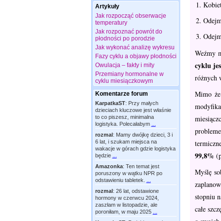
Kobiet
Artykuły
Jak rozpocząć obserwacje
Odejmu
temperatury
Jak rozpoznać powrót do
Odejmu
płodności po porodzie
Jak wykonać analizę wykresu
Weźmy mn
Fazy cyklu a objawy płodności
cyklu je
Owulacja – fakty i mity
Przemiany hormonalne w
różnych w
cyklu miesiączkowym
Mimo że 
Komentarze forum
KarpatkaST
:
Przy małych
modyfikac
dzieciach kluczowe jest właśnie
miesiącz
to co piszesz, minimalna
logistyka. Polecałabym
...
problemem
rozmal
:
Mamy dwójkę dzieci, 3 i
termiczn
6 lat, i szukam miejsca na
wakacje w górach gdzie logistyka
99,8%
(p
będzie
...
Amazonka
:
Ten temat jest
Myślę so
poruszony w wątku NPR po
odstawieniu tabletek.
...
zaplanow
rozmal
:
26 lat, odstawione
stopniu n
hormony w czerwcu 2024,
zaszłam w listopadzie, ale
całe szc
poroniłam, w maju 2025
...