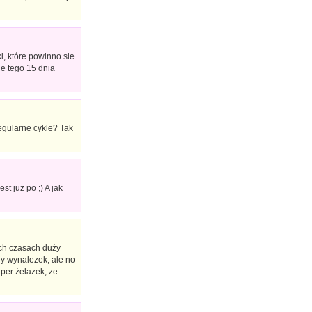
i, które powinno sie
je tego 15 dnia
egularne cykle? Tak
t już po ;) A jak
ych czasach duży
ny wynalezek, ale no
uper żelazek, ze