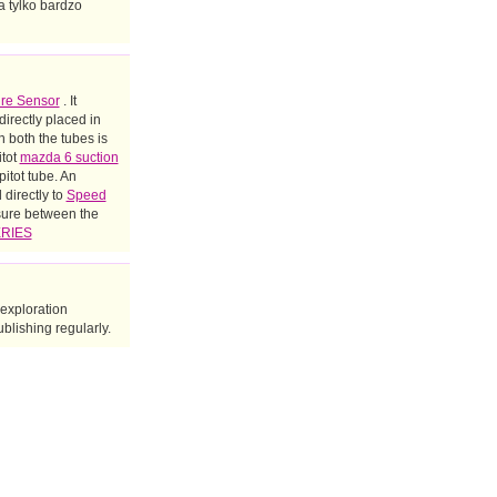
 tylko bardzo
re Sensor
. It
directly placed in
n both the tubes is
itot
mazda 6 suction
itot tube. An
directly to
Speed
ssure between the
RIES
 exploration
blishing regularly.