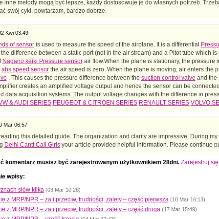
e inne metody mogą być lepsze, każdy dostosowuje je do własnych potrzeb. Trzeba
ać swój cykl, powtarzam, bardzo dobrze.
02 Kwi 03:49
inds of sensor
is used to measure the speed of the airplane. It is a differential
Pressu
he difference between a static port (not in the air stream) and a Pitot tube which is 
f
Nagano keiki Pressure sensor
air flow.When the plane is stationary, the pressure i
d
abs speed sensor
the air speed is zero. When the plane is moving, air enters the p
lve
. This causes the pressure difference between the
suction control valve
and the p
mplifier creates an amplified voltage output and hence the sensor can be connected 
d data acquisition systems. The output voltage changes with the difference in pre
VW & AUDI SERIES
PEUGEOT & CITROEN SERIES
RENAULT SERIES
VOLVO SE
0 Mar 06:57
reading this detailed guide. The organization and clarity are impressive. During my
ng
Delhi Cantt Call Girls
your article provided helpful information. Please continue pu
ć komentarz musisz być zarejestrowanym użytkownikiem 28dni.
Zarejestruj się
ie wpisy:
znach słów kilka
(03 Mar 10:28)
e z MRP/NPR – za i przeciw, trudności, zalety – część pierwsza
(10 Mar 16:13)
e z MRP/NPR – za i przeciw, trudności, zalety – część druga
(17 Mar 15:49)