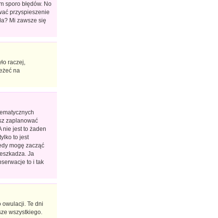
łam sporo błędów. No
wać przyspieszenie
yła? Mi zawsze się
ło raczej,
leżeć na
atematycznych
cesz zaplanować
 nie jest to żaden
ylko to jest
kiedy mogę zacząć
zeszkadza. Ja
serwacje to i tak
 owulacji. Te dni
wsze wszystkiego.