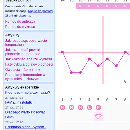
Szybka pomoc!
Coś sprawia Ci trudność, nie
rozumiesz opcji?
Napisz do pomocy
28dni
lub
eksperta
.
Pomoc do aplikacji
Pomoc do wykresu
Artykuły
Jak rozpocząć obserwacje
temperatury
Jak rozpoznać powrót do
płodności po porodzie
Jak wykonać analizę wykresu
Fazy cyklu a objawy płodności
Owulacja – fakty i mity
Przemiany hormonalne w
cyklu miesiączkowym
Artykuły eksperckie
Płodność – moja czy nasza?
27 Wrz 17:22
FAM i... nastolatki
27 Wrz 17:21
Dlaczego warto stosować
FAM?
27 Wrz 17:20
Creighton Model System -