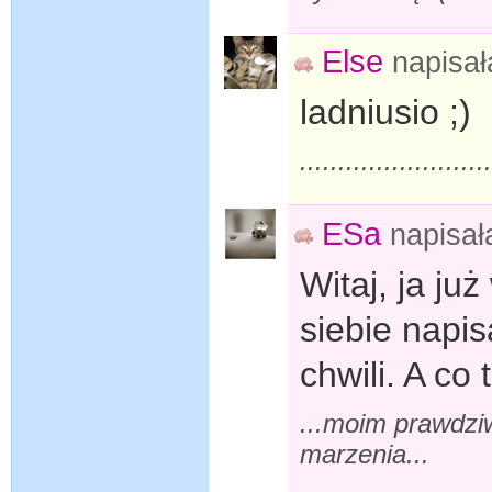
Else
napisa
ladniusio ;)
........................
ESa
napisa
Witaj, ja ju
siebie napi
chwili. A co
...moim prawdzi
marzenia...