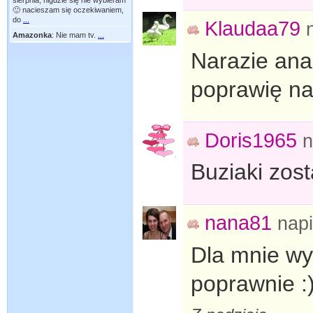
sierpnia, nigdzie się nie wybieram
🙂 nacieszam się oczekiwaniem,
do
...
Klaudaa79
Amazonka
:
Nie mam tv.
...
Narazie anal
poprawię na
Doris1965
n
Buziaki zost
nana81
nap
Dla mnie wyk
poprawnie :