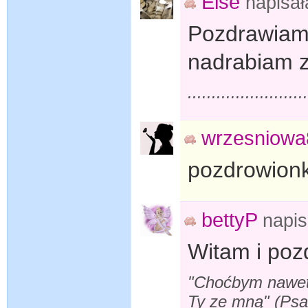
Else
napisa
Pozdrawiam 
nadrabiam 
........................
wrzesniowa
pozdrowion
bettyP
napi
Witam i poz
"Choćbym nawet s
Ty ze mną" (Ps