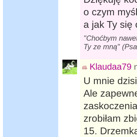
o czym myśl
a jak Ty si
"Choćbym nawet s
Ty ze mną" (Ps
Klaudaa79
U mnie dzis
Ale zapewne
zaskoczenia 
zrobiłam zb
15. Drzemka