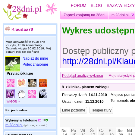
FORUM
BLOG
BAZA WIEDZY
Zaproś znajomą na 28dni
m.28dni.pl
Wykres udostęp
Klaudaa79
Moja aktywność w 5918 dni:
22 cykli, 1516 komentarzy.
Dostęp publiczny 
Ostatnia wizyta
26.02.2016
. Mój
ostatni cykl się skończył.
http://28dni.pl/Kl
Napisz do mnie
Poleć znajomej
Przyjaciółki
(20)
Podgląd analizy wykresu
Moje statystyki 
8. z kliniką- planem zabiegu
Miejsce pomia
Pierwszy dzień:
14.11.2010
Termometr:
el
więcej »
Ostatni dzień:
11.12.2010
Kto jest on-line:
Wykresy w telefonie
m.28dni.pl
(iphone, android)