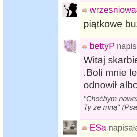
wrzesniowa
piątkowe buz
bettyP
napi
Witaj skarbi
.Boli mnie le
odnowił alb
"Choćbym nawet s
Ty ze mną" (Ps
ESa
napisa