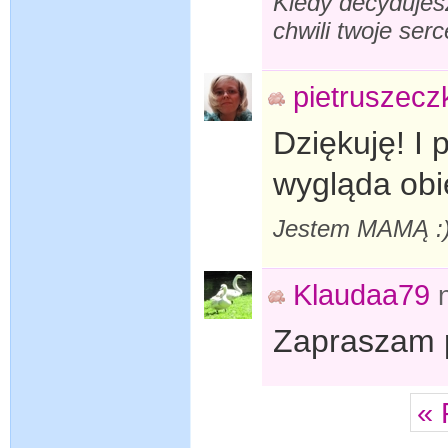
Kiedy decydujesz
chwili twoje se
pietruszecz
Dziękuję! I
wygląda obi
Jestem MAMĄ :)
Klaudaa79
Zapraszam 
« 