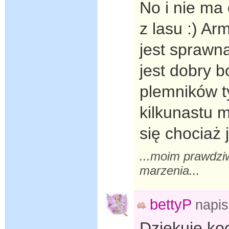
No i nie ma
z lasu :) A
jest sprawna
jest dobry 
plemników t
kilkunastu m
się chociaż 
...moim prawdzi
marzenia...
bettyP
napi
Dziękuję koc