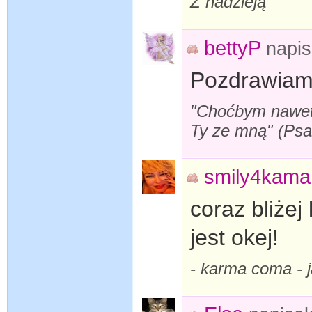
Z nadzieją
bettyP
napi
Pozdrawiam
"Choćbym nawet s
Ty ze mną" (Ps
smily4kama
coraz bliże
jest okej!
- karma coma -