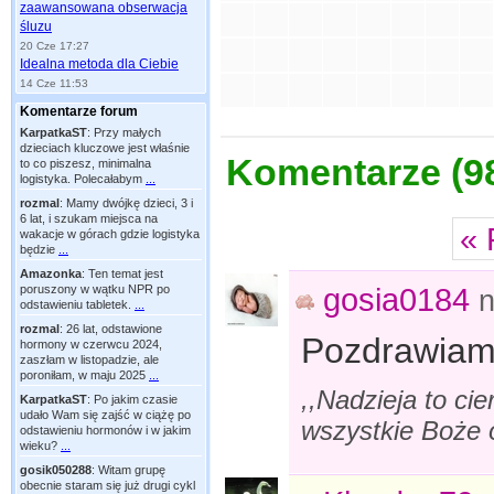
zaawansowana obserwacja
śluzu
20 Cze 17:27
Idealna metoda dla Ciebie
14 Cze 11:53
Komentarze forum
KarpatkaST
:
Przy małych
dzieciach kluczowe jest właśnie
Komentarze (
9
to co piszesz, minimalna
logistyka. Polecałabym
...
rozmal
:
Mamy dwójkę dzieci, 3 i
6 lat, i szukam miejsca na
« 
wakacje w górach gdzie logistyka
będzie
...
Amazonka
:
Ten temat jest
gosia0184
poruszony w wątku NPR po
n
odstawieniu tabletek.
...
rozmal
:
26 lat, odstawione
Pozdrawiam 
hormony w czerwcu 2024,
zaszłam w listopadzie, ale
poroniłam, w maju 2025
...
,,Nadzieja to cie
KarpatkaST
:
Po jakim czasie
udało Wam się zajść w ciążę po
wszystkie Boże o
odstawieniu hormonów i w jakim
wieku?
...
gosik050288
:
Witam grupę
obecnie staram się już drugi cykl