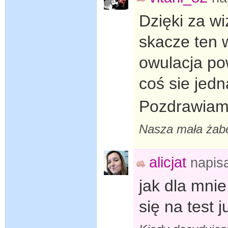
Dzięki za wi
skacze ten 
owulacja pow
coś sie jedn
Pozdrawiam
Nasza mała żabe
alicjat
napis
jak dla mni
się na test j