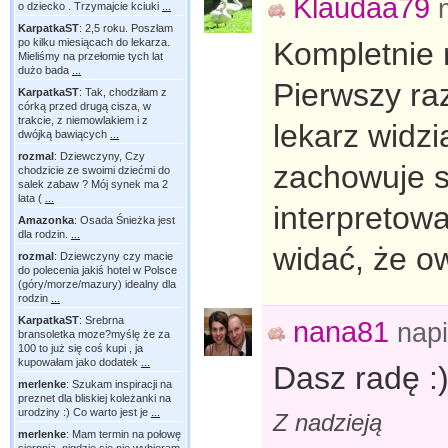
Klaudaa79
o dziecko . Trzymajcie kciuki
...
KarpatkaST
:
2,5 roku. Poszłam
po kilku miesiącach do lekarza.
Kompletnie 
Mieliśmy na przełomie tych lat
dużo bada
...
Pierwszy ra
KarpatkaST
:
Tak, chodziłam z
córką przed drugą cisza, w
trakcie, z niemowlakiem i z
lekarz widzi
dwójką bawiących
...
rozmal
:
Dziewczyny, Czy
zachowuje si
chodzicie ze swoimi dziećmi do
salek zabaw ? Mój synek ma 2
lata (
...
interpretowa
Amazonka
:
Osada Śnieżka jest
dla rodzin.
...
widać, że ow
rozmal
:
Dziewczyny czy macie
do polecenia jakiś hotel w Polsce
(góry/morze/mazury) idealny dla
rodzin
...
KarpatkaST
:
Srebrna
nana81
nap
bransoletka moze?myślę że za
100 to już się coś kupi , ja
kupowałam jako dodatek
...
Dasz radę :)
merlenke
:
Szukam inspiracji na
preznet dla bliskiej koleżanki na
urodziny :) Co warto jest je
...
Z nadzieją
merlenke
:
Mam termin na połowę