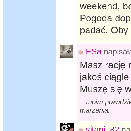
weekend, bo
Pogoda dopi
padać. Oby 
ESa
napisa
Masz rację n
jakoś ciągle
Muszę się w
...moim prawdzi
marzenia...
vitani_82
na