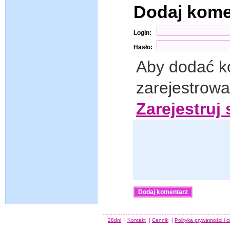
Dodaj kom
Login:
Hasło:
Aby dodać k
zarejestrow
Zarejestruj 
28dni
|
Kontakt
|
Cennik
|
Polityka prywatności i 