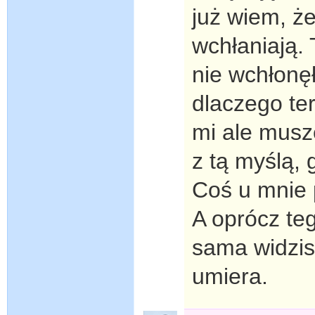
już wiem, że
wchłaniają. 
nie wchłonę
dlaczego ter
mi ale musz
z tą myślą, 
Coś u mnie p
A oprócz te
sama widzis
umiera.