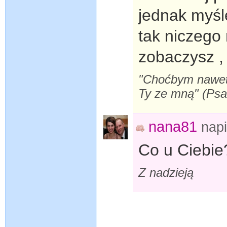
jednak myśl
tak niczego 
zobaczysz , 
"Choćbym nawet s
Ty ze mną" (Ps
nana81
nap
Co u Ciebie
Z nadzieją