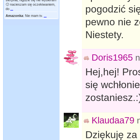
sierpnia, nigdzie się nie wybieram
🙂 nacieszam się oczekiwaniem,
pogodzić si
do
...
Amazonka
:
Nie mam tv.
...
pewno nie z
Niestety.
Doris1965
n
Hej,hej! Pro
się wchłon
zostaniesz.:
Klaudaa79
Dziękuję za 