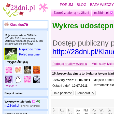
FORUM
BLOG
BAZA WIEDZY
Zaproś znajomą na 28dni
m.28dni.pl
Wykres udostęp
Klaudaa79
Moja aktywność w 5919 dni:
22 cykli, 1516 komentarzy.
Dostęp publiczny 
Ostatnia wizyta
26.02.2016
. Mój
ostatni cykl się skończył.
http://28dni.pl/Kl
Napisz do mnie
Poleć znajomej
Przyjaciółki
(20)
Podgląd analizy wykresu
Moje statystyki 
16. bezowulacyjny z torbielą na lewym jajn
Miejsce pomia
Pierwszy dzień:
15.06.2011
Termometr:
el
więcej »
Ostatni dzień:
10.07.2011
Kto jest on-line:
Wykresy w telefonie
m.28dni.pl
(iphone, android)