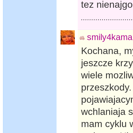
tez nienajg
........................
smily4kama
Kochana, my
jeszcze krz
wiele mozli
przeszkody.
pojawiajacy
wchlaniaja s
mam cyklu w