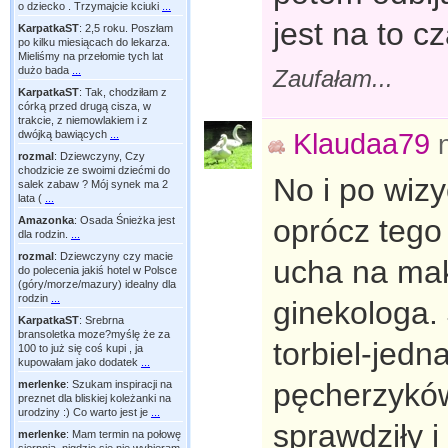
o dziecko . Trzymajcie kciuki
...
jest na to 
KarpatkaST
:
2,5 roku. Poszłam
po kilku miesiącach do lekarza.
Mieliśmy na przełomie tych lat
dużo bada
...
Zaufałam...
KarpatkaST
:
Tak, chodziłam z
córką przed drugą cisza, w
trakcie, z niemowlakiem i z
Klaudaa79
dwójką bawiących
...
rozmal
:
Dziewczyny, Czy
chodzicie ze swoimi dziećmi do
No i po wiz
salek zabaw ? Mój synek ma 2
lata (
...
oprócz tego
Amazonka
:
Osada Śnieżka jest
dla rodzin.
...
rozmal
:
Dziewczyny czy macie
ucha na mak
do polecenia jakiś hotel w Polsce
(góry/morze/mazury) idealny dla
rodzin
...
ginekologa.
KarpatkaST
:
Srebrna
bransoletka moze?myślę że za
torbiel-jedn
100 to już się coś kupi , ja
kupowałam jako dodatek
...
pęcherzyków
merlenke
:
Szukam inspiracji na
preznet dla bliskiej koleżanki na
urodziny :) Co warto jest je
...
sprawdziły 
merlenke
:
Mam termin na połowę