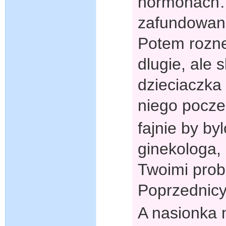
hormonach…
zafundowan
Potem rozn
dlugie, ale
dzieciaczka
niego pocze
fajnie by by
ginekologa, 
Twoimi prob
Poprzednicy 
A nasionka 