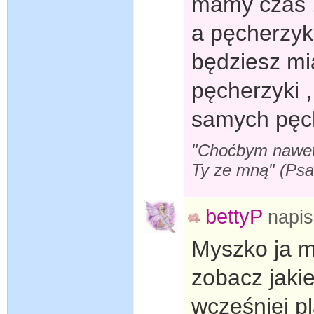
mamy czas .
a pęcherzyk
będziesz mi
pęcherzyki ,
samych pęc
"Choćbym nawet s
Ty ze mną" (Ps
bettyP
napi
Myszko ja m
zobacz jakie
wcześniej p