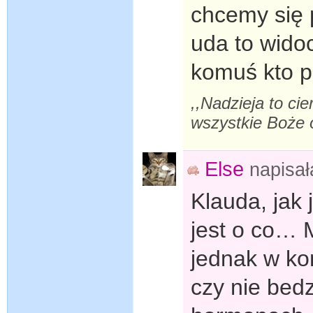
chcemy się p
uda to wido
komuś kto p
,,Nadzieja to cie
wszystkie Boże o
Else
napisa
Klauda, jak 
jest o co… M
jednak w ko
czy nie bed