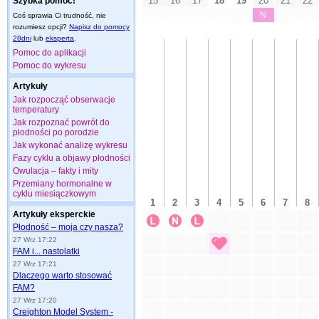
Szybka pomoc!
Coś sprawia Ci trudność, nie
rozumiesz opcji?
Napisz do pomocy
28dni
lub
eksperta
.
Pomoc do aplikacji
Pomoc do wykresu
Artykuły
Jak rozpocząć obserwacje
temperatury
Jak rozpoznać powrót do
płodności po porodzie
Jak wykonać analizę wykresu
Fazy cyklu a objawy płodności
Owulacja – fakty i mity
Przemiany hormonalne w
cyklu miesiączkowym
Artykuły eksperckie
Płodność – moja czy nasza?
27 Wrz 17:22
FAM i... nastolatki
27 Wrz 17:21
Dlaczego warto stosować
FAM?
27 Wrz 17:20
Creighton Model System -