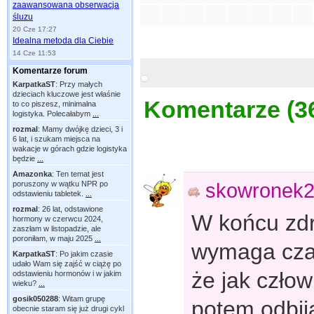
zaawansowana obserwacja
śluzu
20 Cze 17:27
Idealna metoda dla Ciebie
14 Cze 11:53
Komentarze forum
KarpatkaST
:
Przy małych
dzieciach kluczowe jest właśnie
Komentarze (
3
to co piszesz, minimalna
logistyka. Polecałabym
...
rozmal
:
Mamy dwójkę dzieci, 3 i
6 lat, i szukam miejsca na
wakacje w górach gdzie logistyka
będzie
...
Amazonka
:
Ten temat jest
skowronek
poruszony w wątku NPR po
odstawieniu tabletek.
...
rozmal
:
26 lat, odstawione
W końcu zdró
hormony w czerwcu 2024,
zaszłam w listopadzie, ale
poroniłam, w maju 2025
...
wymaga czas
KarpatkaST
:
Po jakim czasie
udało Wam się zajść w ciążę po
że jak człow
odstawieniu hormonów i w jakim
wieku?
...
gosik050288
:
Witam grupę
potem odbija
obecnie staram się już drugi cykl