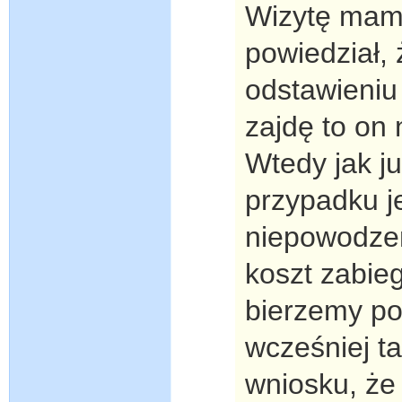
Wizytę mam 
powiedział,
odstawieniu 
zajdę to on
Wtedy jak ju
przypadku j
niepowodzen
koszt zabie
bierzemy po
wcześniej t
wniosku, że 