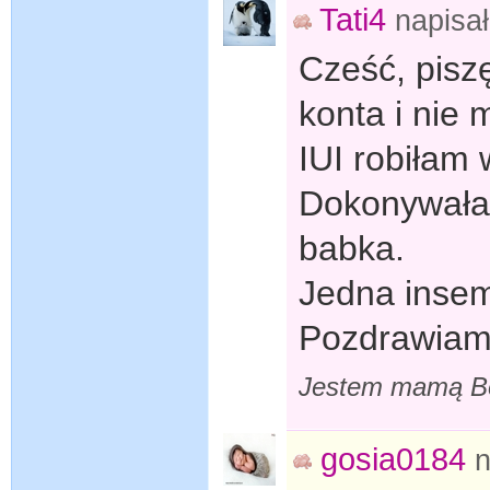
Tati4
napisa
Cześć, pisz
konta i nie 
IUI robiłam
Dokonywała 
babka.
Jedna insem
Pozdrawia
Jestem mamą Bo
gosia0184
n