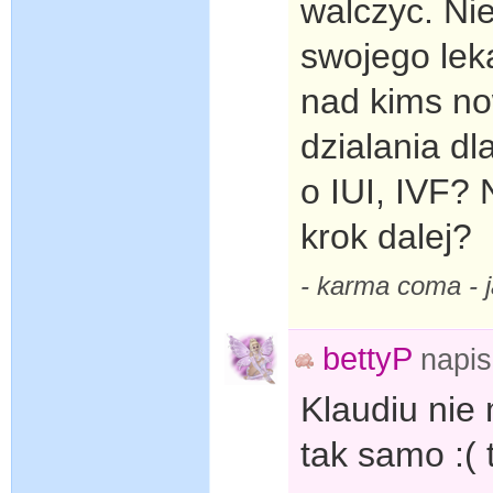
walczyc. Ni
swojego lek
nad kims no
dzialania dl
o IUI, IVF? 
krok dalej?
- karma coma -
bettyP
napi
Klaudiu nie
tak samo :( 