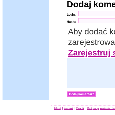
Dodaj kom
Login:
Hasło:
Aby dodać k
zarejestrow
Zarejestruj 
28dni
|
Kontakt
|
Cennik
|
Polityka prywatności i 