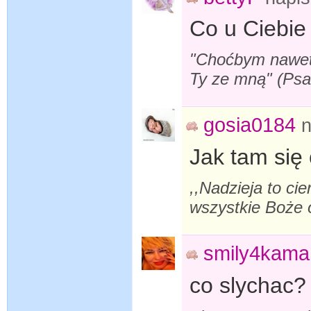
Co u Ciebie
"Choćbym nawet s
Ty ze mną" (Ps
gosia0184
n
Jak tam się
,,Nadzieja to cie
wszystkie Boże o
smily4kama
co slychac?