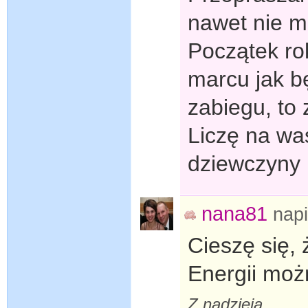
nawet nie m
Początek rok
marcu jak b
zabiegu, to
Liczę na wa
dziewczyny
nana81
nap
Cieszę się, 
Energii moż
Z nadzieją