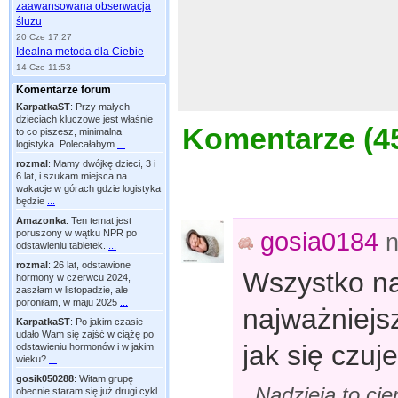
zaawansowana obserwacja
śluzu
20 Cze 17:27
Idealna metoda dla Ciebie
14 Cze 11:53
Komentarze forum
KarpatkaST
:
Przy małych
dzieciach kluczowe jest właśnie
Komentarze (
4
to co piszesz, minimalna
logistyka. Polecałabym
...
rozmal
:
Mamy dwójkę dzieci, 3 i
6 lat, i szukam miejsca na
wakacje w górach gdzie logistyka
będzie
...
Amazonka
:
Ten temat jest
gosia0184
poruszony w wątku NPR po
n
odstawieniu tabletek.
...
rozmal
:
26 lat, odstawione
Wszystko na
hormony w czerwcu 2024,
zaszłam w listopadzie, ale
poroniłam, w maju 2025
...
najważniejsz
KarpatkaST
:
Po jakim czasie
udało Wam się zajść w ciążę po
jak się czuj
odstawieniu hormonów i w jakim
wieku?
...
gosik050288
:
Witam grupę
,,Nadzieja to cie
obecnie staram się już drugi cykl