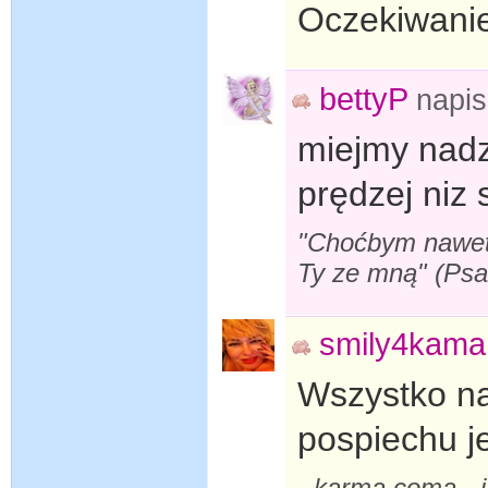
Oczekiwanie
bettyP
napi
miejmy nadz
prędzej niz
"Choćbym nawet s
Ty ze mną" (Ps
smily4kama
Wszystko na
pospiechu je
- karma coma -