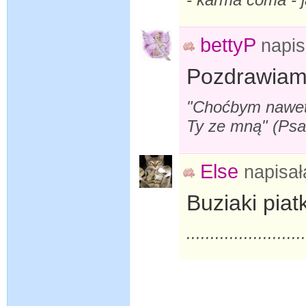
bettyP
napi
Pozdrawiam 
"Choćbym nawet s
Ty ze mną" (Ps
Else
napisa
Buziaki piat
........................