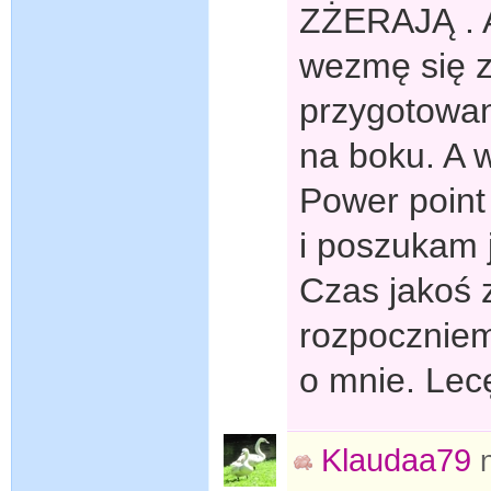
ZŻERAJĄ . A
wezmę się za
przygotowa
na boku. A w
Power point 
i poszukam 
Czas jakoś z
rozpoczniem
o mnie. Lec
Klaudaa79