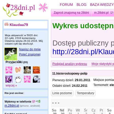
FORUM
BLOG
BAZA WIEDZY
Zaproś znajomą na 28dni
m.28dni.pl
Wykres udostęp
Klaudaa79
Moja aktywność w 5920 dni:
22 cykli, 1516 komentarzy.
Dostęp publiczny 
Ostatnia wizyta
26.02.2016
. Mój
ostatni cykl się skończył.
http://28dni.pl/Kl
Napisz do mnie
Poleć znajomej
Przyjaciółki
(20)
Podgląd analizy wykresu
Moje statystyki 
11.histeroskopowy-polip
Miejsce pomia
Pierwszy dzień:
29.01.2011
Termometr:
el
więcej »
Ostatni dzień:
24.02.2011
Kto jest on-line:
Wykresy w telefonie
m.28dni.pl
(iphone, android)