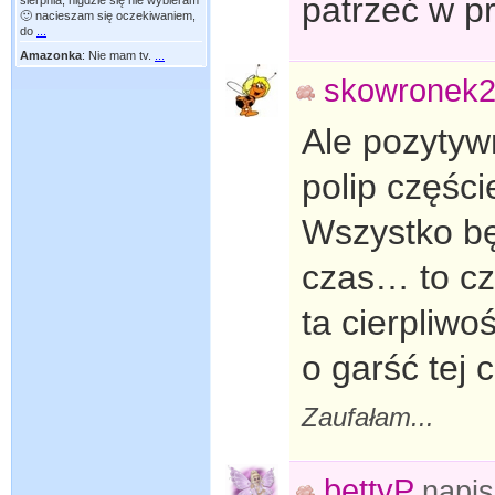
patrzeć w pr
sierpnia, nigdzie się nie wybieram
🙂 nacieszam się oczekiwaniem,
do
...
Amazonka
:
Nie mam tv.
...
skowronek
Ale pozytyw
polip części
Wszystko bę
czas… to cz
ta cierpliwo
o garść tej c
Zaufałam...
bettyP
napi