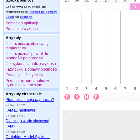
Szybka pomoc!
Coś sprawia Ci trudność, nie
rozumiesz opcji?
Napisz do pomocy
28dni
lub
eksperta
.
Pomoc do aplikacji
Pomoc do wykresu
Artykuły
Jak rozpocząć obserwacje
temperatury
Jak rozpoznać powrót do
płodności po porodzie
Jak wykonać analizę wykresu
Fazy cyklu a objawy płodności
Owulacja – fakty i mity
Przemiany hormonalne w
cyklu miesiączkowym
Artykuły eksperckie
Płodność – moja czy nasza?
27 Wrz 17:22
FAM i... nastolatki
27 Wrz 17:21
Dlaczego warto stosować
FAM?
27 Wrz 17:20
Creighton Model System -