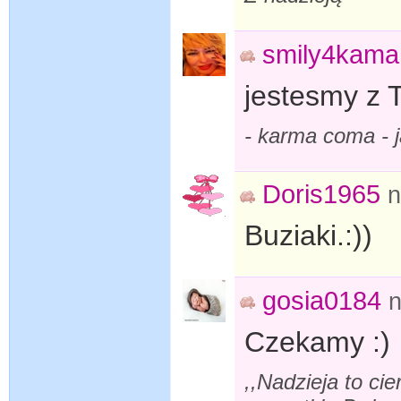
smily4kama
jestesmy z T
- karma coma -
Doris1965
n
Buziaki.:))
gosia0184
n
Czekamy :)
,,Nadzieja to cie