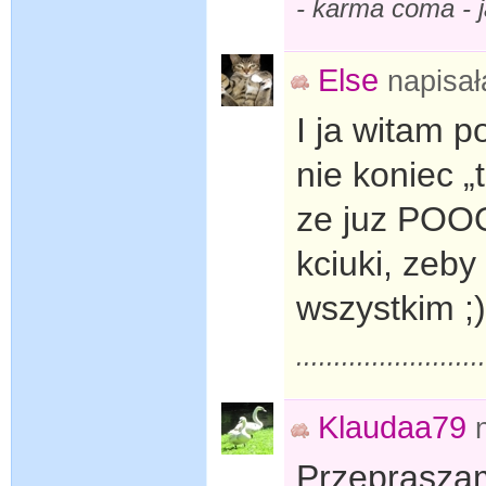
- karma coma -
Else
napisa
I ja witam p
nie koniec „
ze juz POO
kciuki, zeby 
wszystkim ;)
........................
Klaudaa79
Przepraszam