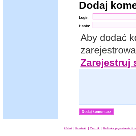
Dodaj kom
Login:
Hasło:
Aby dodać k
zarejestrow
Zarejestruj 
28dni
|
Kontakt
|
Cennik
|
Polityka prywatności i 