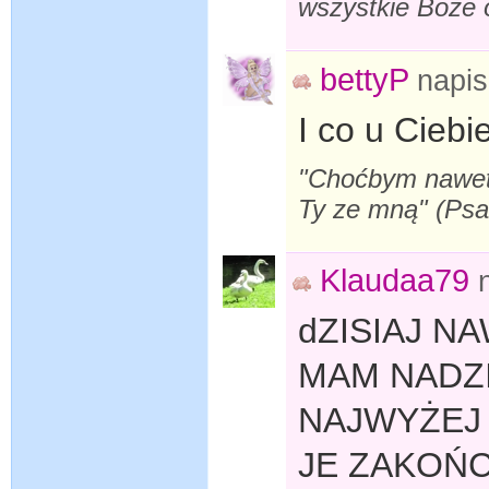
wszystkie Boże o
bettyP
napi
I co u Ciebi
"Choćbym nawet s
Ty ze mną" (Ps
Klaudaa79
dZISIAJ N
MAM NADZI
NAJWYŻEJ
JE ZAKOŃC