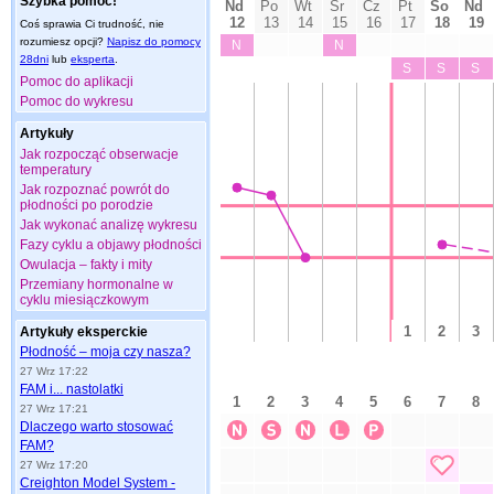
Szybka pomoc!
Coś sprawia Ci trudność, nie
rozumiesz opcji?
Napisz do pomocy
28dni
lub
eksperta
.
Pomoc do aplikacji
Pomoc do wykresu
Artykuły
Jak rozpocząć obserwacje
temperatury
Jak rozpoznać powrót do
płodności po porodzie
Jak wykonać analizę wykresu
Fazy cyklu a objawy płodności
Owulacja – fakty i mity
Przemiany hormonalne w
cyklu miesiączkowym
Artykuły eksperckie
Płodność – moja czy nasza?
27 Wrz 17:22
FAM i... nastolatki
27 Wrz 17:21
Dlaczego warto stosować
FAM?
27 Wrz 17:20
Creighton Model System -