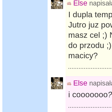
Else
napisa
I dupla tem
Jutro juz po
masz cel ;) 
do przodu ;)
macicy?
........................
Else
napisa
i cooooooo
........................