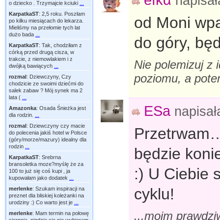
napisa
o dziecko . Trzymajcie kciuki
...
KarpatkaST
:
2,5 roku. Poszłam
od Moni wp
po kilku miesiącach do lekarza.
Mieliśmy na przełomie tych lat
dużo bada
...
do góry, będ
KarpatkaST
:
Tak, chodziłam z
córką przed drugą cisza, w
trakcie, z niemowlakiem i z
Nie polemizuj z 
dwójką bawiących
...
poziomu, a pot
rozmal
:
Dziewczyny, Czy
chodzicie ze swoimi dziećmi do
salek zabaw ? Mój synek ma 2
lata (
...
ESa
napisa
Amazonka
:
Osada Śnieżka jest
dla rodzin.
...
rozmal
:
Dziewczyny czy macie
Przetrwam….
do polecenia jakiś hotel w Polsce
(góry/morze/mazury) idealny dla
rodzin
...
będzie konie
KarpatkaST
:
Srebrna
bransoletka moze?myślę że za
:) U Ciebi
100 to już się coś kupi , ja
kupowałam jako dodatek
...
cyklu!
merlenke
:
Szukam inspiracji na
preznet dla bliskiej koleżanki na
urodziny :) Co warto jest je
...
...moim prawdzi
merlenke
:
Mam termin na połowę