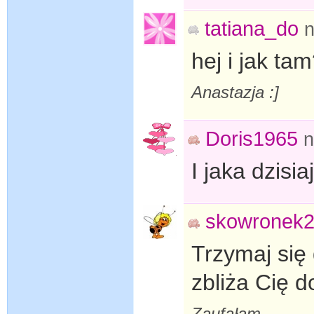
tatiana_do
n
hej i jak ta
Anastazja :]
Doris1965
n
I jaka dzisi
skowronek
Trzymaj się 
zbliża Cię 
Zaufałam...