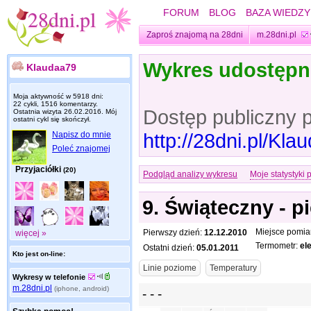
FORUM
BLOG
BAZA WIEDZY
Zaproś znajomą na 28dni
m.28dni.pl
Wykres udostęp
Klaudaa79
Moja aktywność w 5918 dni:
22 cykli, 1516 komentarzy.
Dostęp publiczny 
Ostatnia wizyta
26.02.2016
. Mój
ostatni cykl się skończył.
http://28dni.pl/Kl
Napisz do mnie
Poleć znajomej
Przyjaciółki
(20)
Podgląd analizy wykresu
Moje statystyki 
9. Świąteczny - p
Miejsce pomia
Pierwszy dzień:
12.12.2010
więcej »
Termometr:
el
Ostatni dzień:
05.01.2011
Kto jest on-line:
Wykresy w telefonie
m.28dni.pl
(iphone, android)