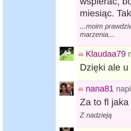
wspierac, b
miesiąc. Tak
...moim prawdzi
marzenia...
Klaudaa79
Dzięki ale u
nana81
nap
Za to fl jak
Z nadzieją