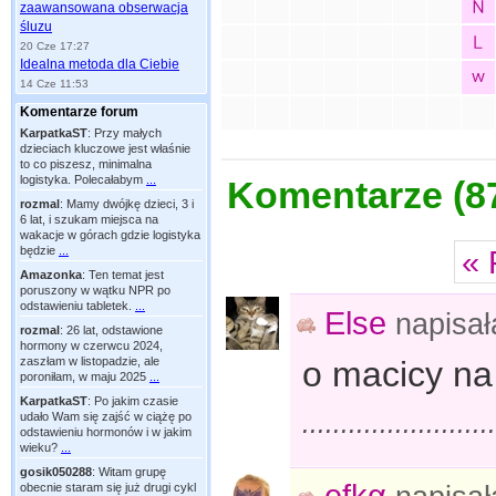
zaawansowana obserwacja
śluzu
20 Cze 17:27
Idealna metoda dla Ciebie
14 Cze 11:53
Komentarze forum
KarpatkaST
:
Przy małych
dzieciach kluczowe jest właśnie
to co piszesz, minimalna
logistyka. Polecałabym
...
Komentarze (
8
rozmal
:
Mamy dwójkę dzieci, 3 i
6 lat, i szukam miejsca na
wakacje w górach gdzie logistyka
będzie
...
« 
Amazonka
:
Ten temat jest
poruszony w wątku NPR po
odstawieniu tabletek.
...
Else
napisa
rozmal
:
26 lat, odstawione
hormony w czerwcu 2024,
o macicy na 
zaszłam w listopadzie, ale
poroniłam, w maju 2025
...
KarpatkaST
:
Po jakim czasie
........................
udało Wam się zajść w ciążę po
odstawieniu hormonów i w jakim
wieku?
...
gosik050288
:
Witam grupę
efkα
obecnie staram się już drugi cykl