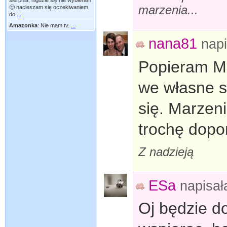
sierpnia, nigdzie się nie wybieram
marzenia...
🙂 nacieszam się oczekiwaniem,
do
...
Amazonka
:
Nie mam tv.
...
nana81
nap
Popieram Mo
we własne si
się. Marzeni
trochę dopo
Z nadzieją
ESa
napisa
Oj będzie 