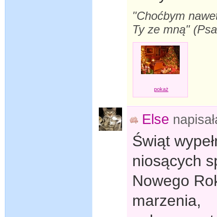
"Choćbym nawet s
Ty ze mną" (Ps
pokaż
Else
napisa
Świąt wypełn
niosących s
Nowego Roku
marzenia,