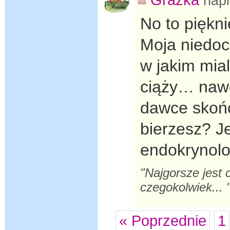
nap
No to piękni
Moja niedoc
w jakim mia
ciąży… nawe
dawce skońc
bierzesz? J
endokrynolo
"Najgorsze jest 
czegokolwiek... 
« Poprzednie
1