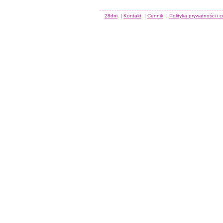
28dni
|
Kontakt
|
Cennik
|
Polityka prywatności i 