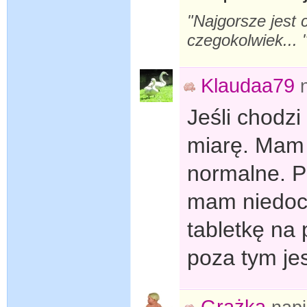
"Najgorsze jest 
czegokolwiek... 
Klaudaa79
Jeśli chodzi
miarę. Mam 
normalne. P
mam niedocz
tabletkę na 
poza tym jes
Grażka