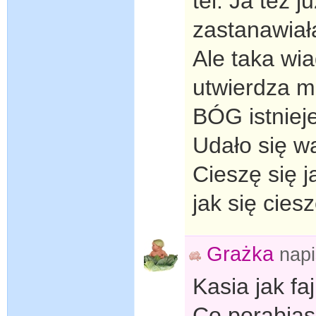
tel. Ja też j
zastanawiał
Ale taka wi
utwierdza m
BÓG istniej
Udało się w
Cieszę się 
jak się cies
Grażka
nap
Kasia jak faj
Co porabia