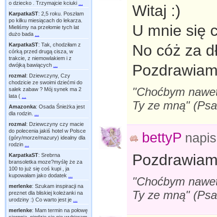
o dziecko . Trzymajcie kciuki
...
Witaj :)
KarpatkaST
:
2,5 roku. Poszłam
po kilku miesiącach do lekarza.
U mnie się c
Mieliśmy na przełomie tych lat
dużo bada
...
KarpatkaST
:
Tak, chodziłam z
No cóż za d
córką przed drugą cisza, w
trakcie, z niemowlakiem i z
Pozdrawiam 
dwójką bawiących
...
rozmal
:
Dziewczyny, Czy
chodzicie ze swoimi dziećmi do
"Choćbym nawet s
salek zabaw ? Mój synek ma 2
lata (
...
Ty ze mną" (Ps
Amazonka
:
Osada Śnieżka jest
dla rodzin.
...
rozmal
:
Dziewczyny czy macie
do polecenia jakiś hotel w Polsce
bettyP
napi
(góry/morze/mazury) idealny dla
rodzin
...
Pozdrawiam 
KarpatkaST
:
Srebrna
bransoletka moze?myślę że za
100 to już się coś kupi , ja
kupowałam jako dodatek
...
"Choćbym nawet s
merlenke
:
Szukam inspiracji na
Ty ze mną" (Ps
preznet dla bliskiej koleżanki na
urodziny :) Co warto jest je
...
merlenke
:
Mam termin na połowę