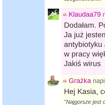
Klaudaa79
Dodałam. P
Ja już jest
antybiotyku
w pracy wię
Jakiś wirus
Grażka
nap
Hej Kasia, c
"Najgorsze jest 