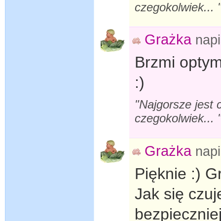
czegokolwiek... 
Grażka
nap
Brzmi optym
:)
"Najgorsze jest 
czegokolwiek... 
Grażka
nap
Pięknie :) Gr
Jak się czuj
bezpiecznie