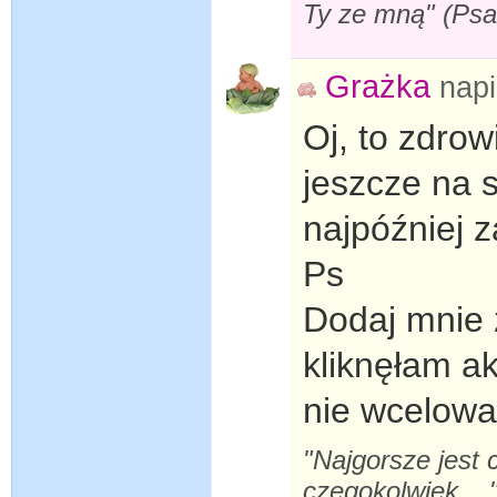
Ty ze mną" (Ps
Grażka
nap
Oj, to zdrow
jeszcze na s
najpóźniej z
Ps
Dodaj mnie 
kliknęłam ak
nie wcelowa
"Najgorsze jest 
czegokolwiek... 