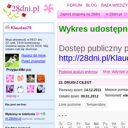
FORUM
BLOG
BAZA WIEDZY
Zaproś znajomą na 28dni
m.28dni.pl
Wykres udostęp
Klaudaa79
Moja aktywność w 5917 dni:
22 cykli, 1516 komentarzy.
Dostęp publiczny 
Ostatnia wizyta
26.02.2016
. Mój
ostatni cykl się skończył.
http://28dni.pl/Kl
Napisz do mnie
Poleć znajomej
Przyjaciółki
(20)
Podgląd analizy wykresu
Moje statystyki 
22. DRUGI Z CILEST
Miejsce pomia
Pierwszy dzień:
14.12.2011
Termometr:
el
więcej »
Ostatni dzień:
09.01.2012
Kto jest on-line:
Wykresy w telefonie
m.28dni.pl
(iphone, android)