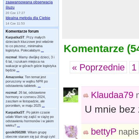
zaawansowana obserwacja
śluzu
20 Cze 17:27
Idealna metoda dla Ciebie
14 Cze 11:53
Komentarze forum
KarpatkaST
:
Przy małych
dzieciach kluczowe jest właśnie
Komentarze (
5
to co piszesz, minimalna
logistyka. Polecałabym
...
rozmal
:
Mamy dwójkę dzieci, 3 i
6 lat, i szukam miejsca na
« Poprzednie
1
wakacje w górach gdzie logistyka
będzie
...
Amazonka
:
Ten temat jest
poruszony w wątku NPR po
odstawieniu tabletek.
...
Klaudaa79
rozmal
:
26 lat, odstawione
hormony w czerwcu 2024,
zaszłam w listopadzie, ale
U mnie bez 
poroniłam, w maju 2025
...
KarpatkaST
:
Po jakim czasie
udało Wam się zajść w ciążę po
odstawieniu hormonów i w jakim
wieku?
...
bettyP
napi
gosik050288
:
Witam grupę
obecnie staram się już drugi cykl