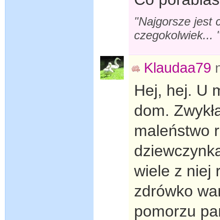
"Najgorsze jest 
czegokolwiek... 
Klaudaa79
Hej, hej. U 
dom. Zwykła
maleństwo ro
dziewczynka
wiele z niej
zdrówko wam
pomorzu pan