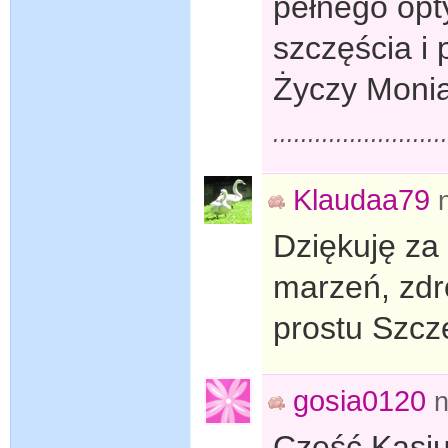
pełnego opt
szczęścia i
Życzy Monia
........................
Klaudaa79
Dziękuję za
marzeń, zdr
prostu Szcz
gosia0120
n
Cześć Kasiu