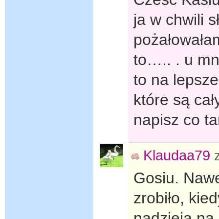
ja w chwili
pożałowałam
to….. . u mn
to na lepsz
które są ca
napisz co t
Klaudaa79
Gosiu. Nawe
zrobiło, kie
nadzieja na 