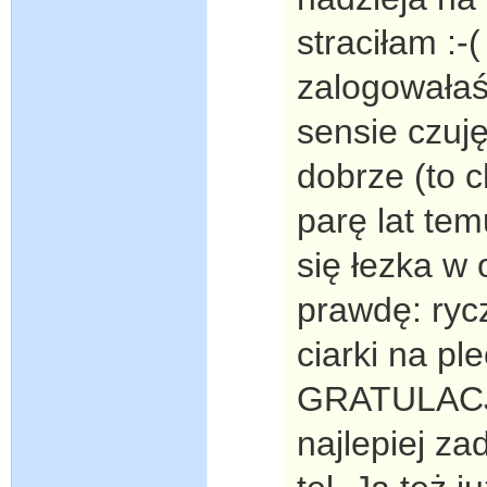
straciłam :-
zalogowałaś
sensie czuj
dobrze (to c
parę lat tem
się łezka w 
prawdę: ryc
ciarki na p
GRATULACJE!
najlepiej za