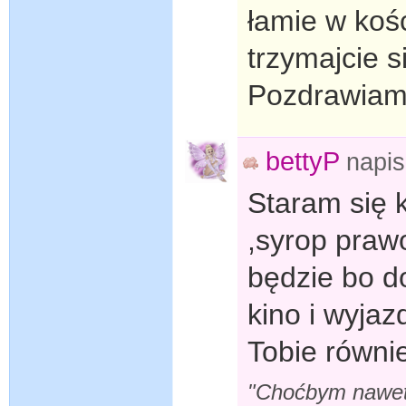
łamie w kośc
trzymajcie s
Pozdrawiam
bettyP
napi
Staram się 
,syrop praw
będzie bo d
kino i wyja
Tobie równi
"Choćbym nawet s