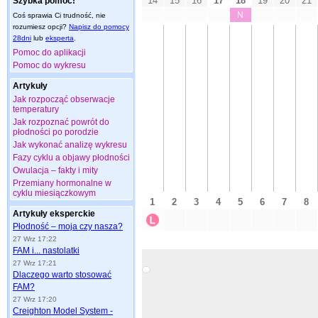
Szybka pomoc!
Coś sprawia Ci trudność, nie
rozumiesz opcji?
Napisz do pomocy
28dni
lub
eksperta
.
Pomoc do aplikacji
Pomoc do wykresu
Artykuły
Jak rozpocząć obserwacje
temperatury
Jak rozpoznać powrót do
płodności po porodzie
Jak wykonać analizę wykresu
Fazy cyklu a objawy płodności
Owulacja – fakty i mity
Przemiany hormonalne w
cyklu miesiączkowym
Artykuły eksperckie
Płodność – moja czy nasza?
27 Wrz 17:22
FAM i... nastolatki
27 Wrz 17:21
Dlaczego warto stosować
FAM?
27 Wrz 17:20
Creighton Model System -