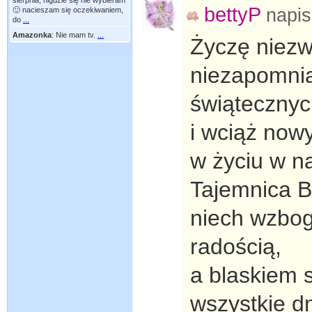
sierpnia, nigdzie się nie wybieram
bettyP
napi
🙂 nacieszam się oczekiwaniem,
do
...
Amazonka
:
Nie mam tv.
...
Życzę niezw
niezapomni
świąteczny
i wciąż now
w życiu w n
Tajemnica 
niech wzbog
radością,
a blaskiem 
wszystkie d