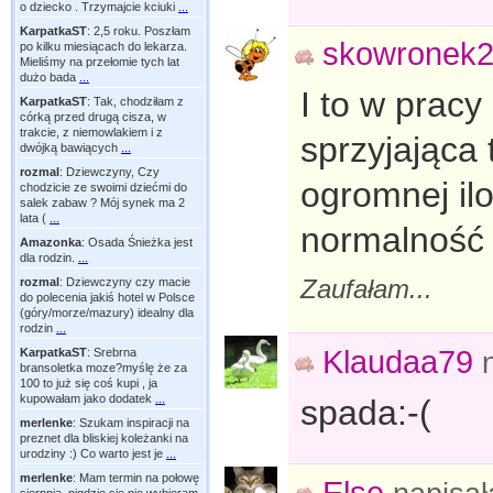
o dziecko . Trzymajcie kciuki
...
KarpatkaST
:
2,5 roku. Poszłam
skowronek
po kilku miesiącach do lekarza.
Mieliśmy na przełomie tych lat
dużo bada
...
I to w pracy
KarpatkaST
:
Tak, chodziłam z
córką przed drugą cisza, w
trakcie, z niemowlakiem i z
sprzyjająca
dwójką bawiących
...
rozmal
:
Dziewczyny, Czy
ogromnej ilo
chodzicie ze swoimi dziećmi do
salek zabaw ? Mój synek ma 2
lata (
...
normalność 
Amazonka
:
Osada Śnieżka jest
dla rodzin.
...
Zaufałam...
rozmal
:
Dziewczyny czy macie
do polecenia jakiś hotel w Polsce
(góry/morze/mazury) idealny dla
rodzin
...
Klaudaa79
KarpatkaST
:
Srebrna
bransoletka moze?myślę że za
100 to już się coś kupi , ja
kupowałam jako dodatek
...
spada:-(
merlenke
:
Szukam inspiracji na
preznet dla bliskiej koleżanki na
urodziny :) Co warto jest je
...
merlenke
:
Mam termin na połowę
Else