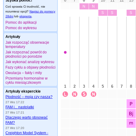
Szybka pomoc!
Coś sprawia Ci trudność, nie
rozumiesz opcji?
Napisz do pomocy
28dni
lub
eksperta
.
Pomoc do aplikacji
Pomoc do wykresu
Artykuły
Jak rozpocząć obserwacje
temperatury
Jak rozpoznać powrót do
płodności po porodzie
Jak wykonać analizę wykresu
Fazy cyklu a objawy płodności
Owulacja – fakty i mity
Przemiany hormonalne w
cyklu miesiączkowym
Artykuły eksperckie
Płodność – moja czy nasza?
27 Wrz 17:22
FAM i... nastolatki
27 Wrz 17:21
Dlaczego warto stosować
FAM?
27 Wrz 17:20
Creighton Model System -