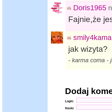
Doris1965
n
Fajnie,że jes
smily4kama
jak wizyta?
- karma coma -
Dodaj kom
Login:
Hasło: