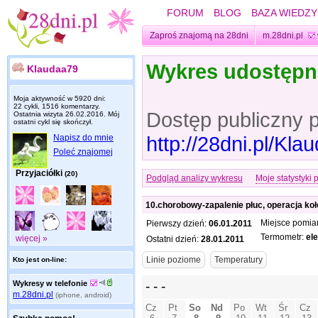
FORUM
BLOG
BAZA WIEDZY
Zaproś znajomą na 28dni
m.28dni.pl
Wykres udostęp
Klaudaa79
Moja aktywność w 5920 dni:
22 cykli, 1516 komentarzy.
Dostęp publiczny 
Ostatnia wizyta
26.02.2016
. Mój
ostatni cykl się skończył.
http://28dni.pl/Kl
Napisz do mnie
Poleć znajomej
Przyjaciółki
(20)
Podgląd analizy wykresu
Moje statystyki 
10.chorobowy-zapalenie płuc, operacja koło
Miejsce pomia
Pierwszy dzień:
06.01.2011
Termometr:
el
więcej »
Ostatni dzień:
28.01.2011
Kto jest on-line:
Wykresy w telefonie
m.28dni.pl
(iphone, android)