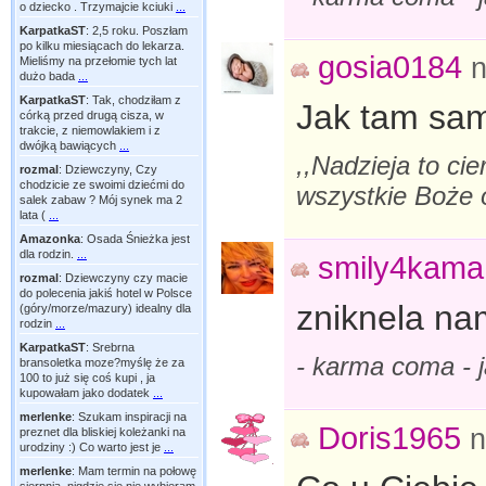
o dziecko . Trzymajcie kciuki
...
KarpatkaST
:
2,5 roku. Poszłam
po kilku miesiącach do lekarza.
gosia0184
n
Mieliśmy na przełomie tych lat
dużo bada
...
KarpatkaST
:
Tak, chodziłam z
Jak tam sa
córką przed drugą cisza, w
trakcie, z niemowlakiem i z
dwójką bawiących
...
,,Nadzieja to cie
rozmal
:
Dziewczyny, Czy
chodzicie ze swoimi dziećmi do
wszystkie Boże o
salek zabaw ? Mój synek ma 2
lata (
...
Amazonka
:
Osada Śnieżka jest
dla rodzin.
...
smily4kama
rozmal
:
Dziewczyny czy macie
do polecenia jakiś hotel w Polsce
zniknela na
(góry/morze/mazury) idealny dla
rodzin
...
KarpatkaST
:
Srebrna
- karma coma -
bransoletka moze?myślę że za
100 to już się coś kupi , ja
kupowałam jako dodatek
...
merlenke
:
Szukam inspiracji na
Doris1965
n
preznet dla bliskiej koleżanki na
urodziny :) Co warto jest je
...
merlenke
:
Mam termin na połowę