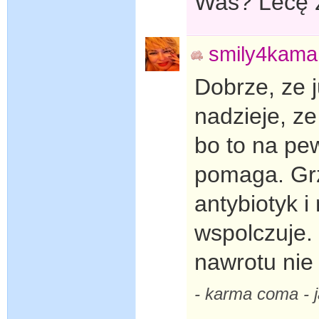
Was? Lecę 
smily4kama
Dobrze, ze 
nadzieje, z
bo to na pe
pomaga. Grz
antybiotyk i
wspolczuje.
nawrotu nie 
- karma coma -