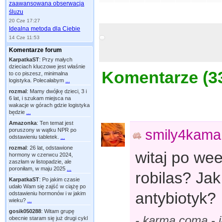
zaawansowana obserwacja
śluzu
20 Cze 17:27
Idealna metoda dla Ciebie
14 Cze 11:53
Komentarze forum
KarpatkaST
:
Przy małych
dzieciach kluczowe jest właśnie
Komentarze (
3
to co piszesz, minimalna
logistyka. Polecałabym
...
rozmal
:
Mamy dwójkę dzieci, 3 i
6 lat, i szukam miejsca na
wakacje w górach gdzie logistyka
będzie
...
Amazonka
:
Ten temat jest
smily4kama
poruszony w wątku NPR po
odstawieniu tabletek.
...
rozmal
:
26 lat, odstawione
witaj po we
hormony w czerwcu 2024,
zaszłam w listopadzie, ale
poroniłam, w maju 2025
...
robilas? Ja
KarpatkaST
:
Po jakim czasie
udało Wam się zajść w ciążę po
antybiotyk?
odstawieniu hormonów i w jakim
wieku?
...
gosik050288
:
Witam grupę
- karma coma -
obecnie staram się już drugi cykl