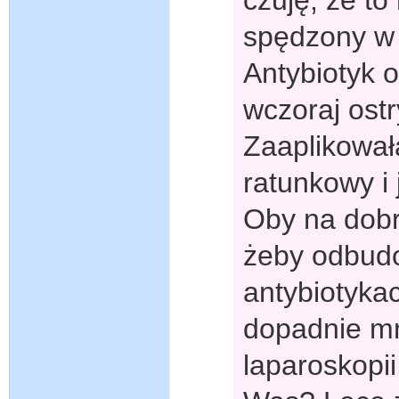
czuję, że to
spędzony w 
Antybiotyk o
wczoraj ostr
Zaaplikował
ratunkowy i 
Oby na dobre
żeby odbudo
antybiotyka
dopadnie mn
laparoskopii