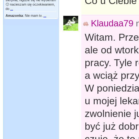
Co u Ciebie
sierpnia, nigdzie się nie wybieram
🙂 nacieszam się oczekiwaniem,
do
...
Amazonka
:
Nie mam tv.
...
Klaudaa79
Witam. Prz
ale od wtor
pracy. Tyle 
a wciąż pr
W poniedzia
u mojej leka
zwolnienie 
być już dob