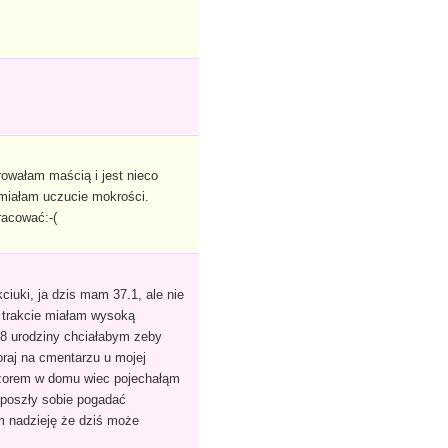
owałam maścią i jest nieco
 miałam uczucie mokrości.
racować:-(
ciuki, ja dzis mam 37.1, ale nie
 trakcie miałam wysoką
28 urodziny chciałabym zeby
oraj na cmentarzu u mojej
ieczorem w domu wiec pojechałąm
 poszły sobie pogadać
m nadzieję że dziś może