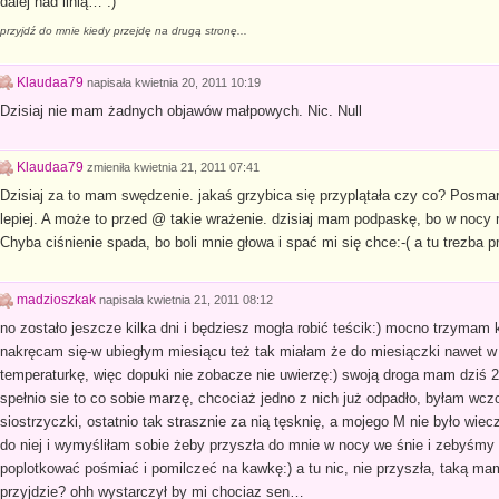
dalej nad linią… :)
przyjdź do mnie kiedy przejdę na drugą stronę...
Klaudaa79
napisała
kwietnia 20, 2011 10:19
Dzisiaj nie mam żadnych objawów małpowych. Nic. Null
Klaudaa79
zmieniła
kwietnia 21, 2011 07:41
Dzisiaj za to mam swędzenie. jakaś grzybica się przyplątała czy co? Posmar
lepiej. A może to przed @ takie wrażenie. dzisiaj mam podpaskę, bo w nocy
Chyba ciśnienie spada, bo boli mnie głowa i spać mi się chce:-( a tu trezba p
madzioszkak
napisała
kwietnia 21, 2011 08:12
no zostało jeszcze kilka dni i będziesz mogła robić teścik:) mocno trzymam k
nakręcam się-w ubiegłym miesiącu też tak miałam że do miesiączki nawet w
temperaturkę, więc dopuki nie zobacze nie uwierzę:) swoją droga mam dziś 
spełnio sie to co sobie marzę, chcociaż jedno z nich już odpadło, byłam wcz
siostrzyczki, ostatnio tak strasznie za nią tęsknię, a mojego M nie było w
do niej i wymyśliłam sobie żeby przyszła do mnie w nocy we śnie i zebyśmy
poplotkować pośmiać i pomilczeć na kawkę:) a tu nic, nie przyszła, taką ma
przyjdzie? ohh wystarczył by mi chociaz sen…