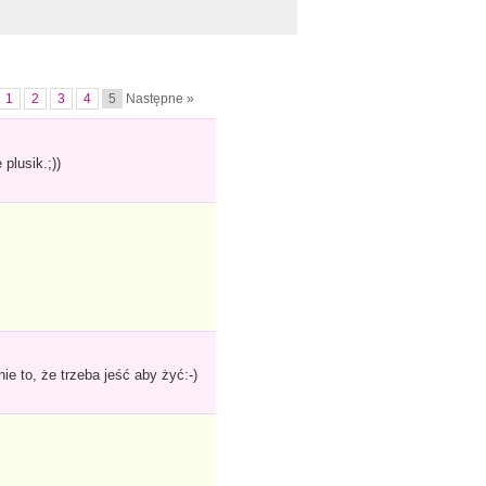
1
2
3
4
5
Następne »
plusik.;))
e to, że trzeba jeść aby żyć:-)