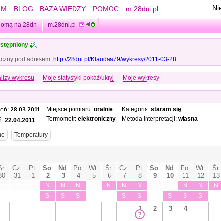
Ni
UM
BLOG
BAZA WIEDZY
POMOC
m.28dni.pl
jomą na 28dni
m.28dni.pl
stępniony
iczny pod adresem:
http://28dni.pl/Klaudaa79/wykresy/2011-03-28
lizy wykresu
Moje statystyki pokaż/ukryj
Moje wykresy
Miejsce pomiaru:
oralnie
Kategoria:
staram się
ień:
28.03.2011
Termometr:
elektroniczny
Metoda interpretacji:
własna
ń:
22.04.2011