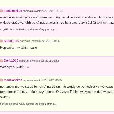
madzioszkak
napisała
kwietnia 22, 2011 14:18
własnie -spokojnych świąt mam nadzieję ze jak wrócę od rodziców to zobaczę wie
wykres ciążowy! ohh oby:) pozdrawiam i co by zajec przyniósł Ci ten wymarz
przyjdź do mnie kiedy przejdę na drugą stronę...
Klaudaa79
napisała
kwietnia 22, 2011 20:06
Poprawiam w takim razie
Doris1965
napisała
kwietnia 22, 2011 20:32
Wesolych Świąt! :))
madzioszkak
napisała
kwietnia 23, 2011 09:27
no i znów nie wpisałaś tempki:) na 28 dni nie wejdę do poniedziałku-wówcz
temperaturke i czy teścik czy jednak @ życzę Tobie i wszystkim dziewuszk
świąt:)
przyjdź do mnie kiedy przejdę na drugą stronę...