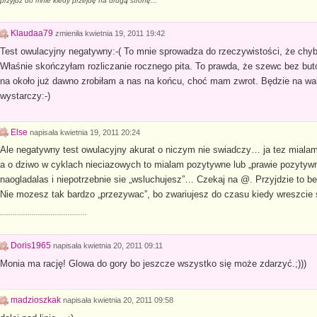
przyjdź do mnie kiedy przejdę na drugą stronę...
Klaudaa79
zmieniła
kwietnia 19, 2011 19:42
Test owulacyjny negatywny:-( To mnie sprowadza do rzeczywistości, że chyba 
Właśnie skończyłam rozliczanie rocznego pita. To prawda, że szewc bez bu
na około już dawno zrobiłam a nas na końcu, choć mam zwrot. Będzie na waka
wystarczy:-)
Else
napisała
kwietnia 19, 2011 20:24
Ale negatywny test owulacyjny akurat o niczym nie swiadczy… ja tez mial
a o dziwo w cyklach nieciazowych to mialam pozytywne lub „prawie pozytyw
naogladalas i niepotrzebnie sie „wsluchujesz”… Czekaj na @. Przyjdzie to bedz
Nie mozesz tak bardzo „przezywac”, bo zwariujesz do czasu kiedy wreszcie
.........................................
Doris1965
napisała
kwietnia 20, 2011 09:11
Monia ma rację! Glowa do gory bo jeszcze wszystko się może zdarzyć.;)))
madzioszkak
napisała
kwietnia 20, 2011 09:58