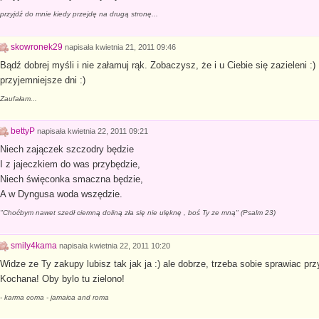
przyjdź do mnie kiedy przejdę na drugą stronę...
skowronek29
napisała
kwietnia 21, 2011 09:46
Bądź dobrej myśli i nie załamuj rąk. Zobaczysz, że i u Ciebie się zazieleni :) 
przyjemniejsze dni :)
Zaufałam...
bettyP
napisała
kwietnia 22, 2011 09:21
Niech zajączek szczodry będzie
I z jajeczkiem do was przybędzie,
Niech święconka smaczna będzie,
A w Dyngusa woda wszędzie.
"Choćbym nawet szedł ciemną doliną zła się nie ulęknę , boś Ty ze mną" (Psalm 23)
smily4kama
napisała
kwietnia 22, 2011 10:20
Widze ze Ty zakupy lubisz tak jak ja :) ale dobrze, trzeba sobie sprawiac pr
Kochana! Oby bylo tu zielono!
- karma coma - jamaica and roma