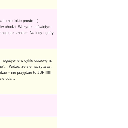
to nie takie proste.:-(
tów chodzi. Wszystkim świętym
cje jak znalazł. Na lody i gofry
am negatywne w cyklu ciazowym,
ne”… Widze, ze sie naczytalas,
ie – nie przyjdzie to JUPI!!!!!.
 sie uda…