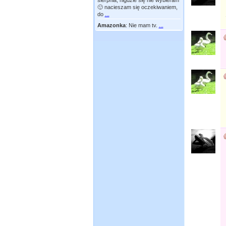
sierpnia, nigdzie się nie wybieram
🙂 nacieszam się oczekiwaniem,
do
...
Amazonka
:
Nie mam tv.
...