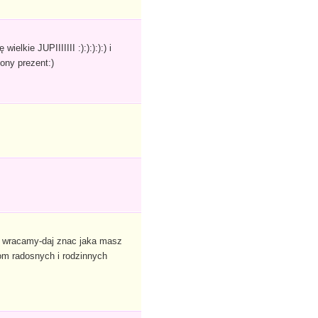
lkie JUPIIIIIII :):):):):) i
ony prezent:)
as wracamy-daj znac jaka masz
om radosnych i rodzinnych