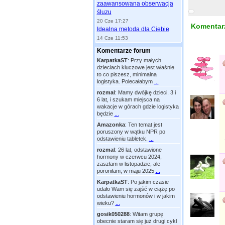
zaawansowana obserwacja
śluzu
20 Cze 17:27
Komentarz
Idealna metoda dla Ciebie
14 Cze 11:53
Komentarze forum
KarpatkaST
:
Przy małych
dzieciach kluczowe jest właśnie
to co piszesz, minimalna
logistyka. Polecałabym
...
rozmal
:
Mamy dwójkę dzieci, 3 i
6 lat, i szukam miejsca na
wakacje w górach gdzie logistyka
będzie
...
Amazonka
:
Ten temat jest
poruszony w wątku NPR po
odstawieniu tabletek.
...
rozmal
:
26 lat, odstawione
hormony w czerwcu 2024,
zaszłam w listopadzie, ale
poroniłam, w maju 2025
...
KarpatkaST
:
Po jakim czasie
udało Wam się zajść w ciążę po
odstawieniu hormonów i w jakim
wieku?
...
gosik050288
:
Witam grupę
obecnie staram się już drugi cykl