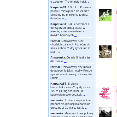
o dziecko . Trzymajcie kciuki
...
KarpatkaST
:
2,5 roku. Poszłam
po kilku miesiącach do lekarza.
Mieliśmy na przełomie tych lat
dużo bada
...
KarpatkaST
:
Tak, chodziłam z
córką przed drugą cisza, w
trakcie, z niemowlakiem i z
dwójką bawiących
...
rozmal
:
Dziewczyny, Czy
chodzicie ze swoimi dziećmi do
salek zabaw ? Mój synek ma 2
lata (
...
Amazonka
:
Osada Śnieżka jest
dla rodzin.
...
rozmal
:
Dziewczyny czy macie
do polecenia jakiś hotel w Polsce
(góry/morze/mazury) idealny dla
rodzin
...
KarpatkaST
:
Srebrna
bransoletka moze?myślę że za
100 to już się coś kupi , ja
kupowałam jako dodatek
...
merlenke
:
Szukam inspiracji na
preznet dla bliskiej koleżanki na
urodziny :) Co warto jest je
...
merlenke
:
Mam termin na połowę