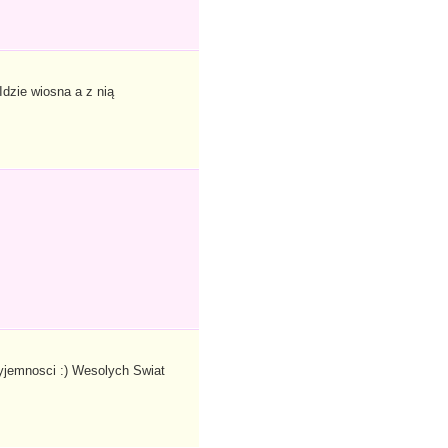
Idzie wiosna a z nią
zyjemnosci :) Wesolych Swiat