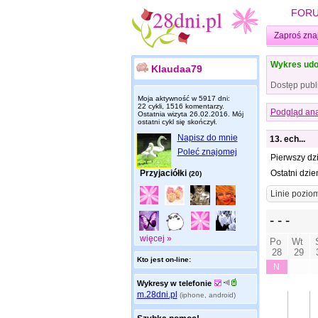
FOR
Zaproś zna
Wykres udo
Klaudaa79
Dostęp publ
Moja aktywność w 5917 dni:
22 cykli, 1516 komentarzy.
Podgląd ana
Ostatnia wizyta
26.02.2016
. Mój
ostatni cykl się skończył.
Napisz do mnie
13. ech...
Poleć znajomej
Pierwszy dz
Przyjaciółki
Ostatni dzie
(20)
więcej »
Kto jest on-line:
Wykresy w telefonie
m.28dni.pl
(iphone, android)