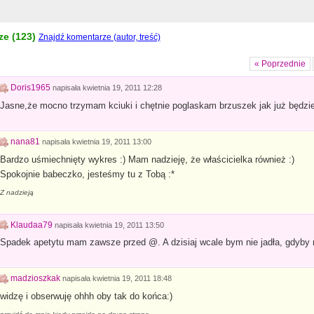
e (
123
)
Znajdź komentarze (autor, treść)
« Poprzednie
Doris1965
napisała
kwietnia 19, 2011 12:28
Jasne,że mocno trzymam kciuki i chętnie poglaskam brzuszek jak już będzie 
nana81
napisała
kwietnia 19, 2011 13:00
Bardzo uśmiechnięty wykres :) Mam nadzieję, że właścicielka również :)
Spokojnie babeczko, jesteśmy tu z Tobą :*
Z nadzieją
Klaudaa79
napisała
kwietnia 19, 2011 13:50
Spadek apetytu mam zawsze przed @. A dzisiaj wcale bym nie jadła, gdyby ni
madzioszkak
napisała
kwietnia 19, 2011 18:48
widzę i obserwuję ohhh oby tak do końca:)