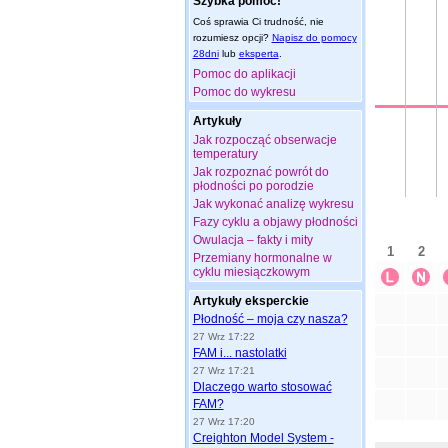
Szybka pomoc!
Coś sprawia Ci trudność, nie
rozumiesz opcji?
Napisz do pomocy
28dni
lub
eksperta
.
Pomoc do aplikacji
Pomoc do wykresu
Artykuły
Jak rozpocząć obserwacje
temperatury
Jak rozpoznać powrót do
płodności po porodzie
Jak wykonać analizę wykresu
Fazy cyklu a objawy płodności
Owulacja – fakty i mity
Przemiany hormonalne w
cyklu miesiączkowym
Artykuły eksperckie
Płodność – moja czy nasza?
27 Wrz 17:22
FAM i... nastolatki
27 Wrz 17:21
Dlaczego warto stosować
FAM?
27 Wrz 17:20
Creighton Model System -