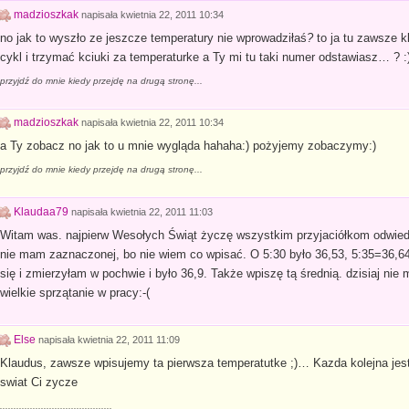
madzioszkak
napisała
kwietnia 22, 2011 10:34
no jak to wyszło ze jeszcze temperatury nie wprowadziłaś
?
to ja tu zawsze 
cykl i trzymać kciuki za temperaturke a Ty mi tu taki numer odstawiasz… 
przyjdź do mnie kiedy przejdę na drugą stronę...
madzioszkak
napisała
kwietnia 22, 2011 10:34
a Ty zobacz no jak to u mnie wygląda hahaha:) pożyjemy zobaczymy:)
przyjdź do mnie kiedy przejdę na drugą stronę...
Klaudaa79
napisała
kwietnia 22, 2011 11:03
Witam was. najpierw Wesołych Świąt życzę wszystkim przyjaciółkom odwie
nie mam zaznaczonej, bo nie wiem co wpisać. O 5:30 było 36,53, 5:35=36,64
się i zmierzyłam w pochwie i było 36,9. Także wpiszę tą średnią. dzisiaj n
wielkie sprzątanie w pracy:-(
Else
napisała
kwietnia 22, 2011 11:09
Klaudus, zawsze wpisujemy ta pierwsza temperatutke ;)… Kazda kolejna je
swiat Ci zycze
.........................................