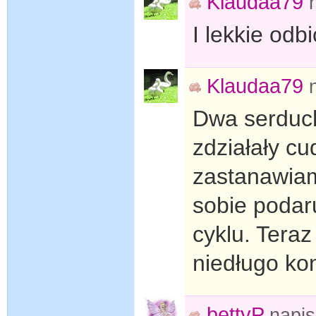
Klaudaa79
I lekkie odbi
Klaudaa79
Dwa serduch
zdziałały cu
zastanawiam
sobie podar
cyklu. Teraz
niedługo kon
bettyP
napi