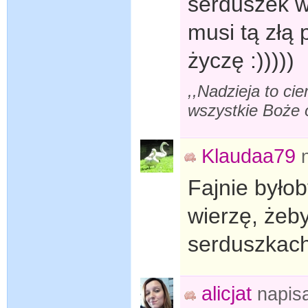
serduszek w
musi tą złą
życzę :)))))
,,Nadzieja to cie
wszystkie Boże o
Klaudaa79
Fajnie byłob
wierzę, żeb
serduszkach 
alicjat
napis