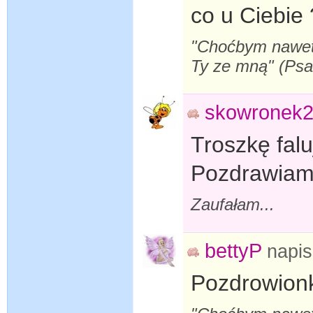
co u Ciebie 
"Choćbym nawet s
Ty ze mną" (Ps
skowronek
Troszkę fal
Pozdrawiam 
Zaufałam...
bettyP
napi
Pozdrowionk