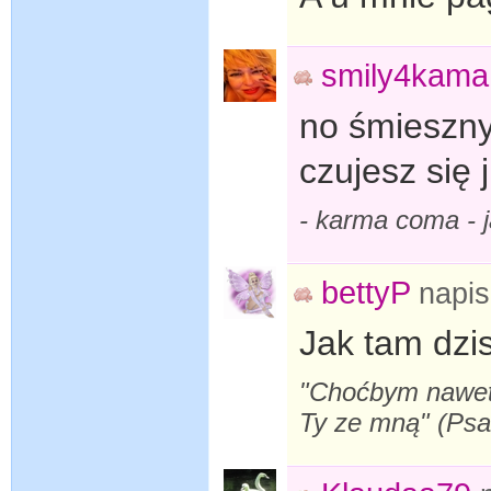
smily4kama
no śmieszny
czujesz się
- karma coma -
bettyP
napi
Jak tam dzis
"Choćbym nawet s
Ty ze mną" (Ps