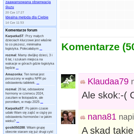
zaawansowana obserwacja
śluzu
20 Cze 17:27
Idealna metoda dla Ciebie
14 Cze 11:53
Komentarze forum
KarpatkaST
:
Przy małych
dzieciach kluczowe jest właśnie
Komentarze (
5
to co piszesz, minimalna
logistyka. Polecałabym
...
rozmal
:
Mamy dwójkę dzieci, 3 i
6 lat, i szukam miejsca na
wakacje w górach gdzie logistyka
będzie
...
Amazonka
:
Ten temat jest
Klaudaa79
poruszony w wątku NPR po
odstawieniu tabletek.
...
rozmal
:
26 lat, odstawione
Ale skok:-(
hormony w czerwcu 2024,
zaszłam w listopadzie, ale
poroniłam, w maju 2025
...
KarpatkaST
:
Po jakim czasie
udało Wam się zajść w ciążę po
nana81
nap
odstawieniu hormonów i w jakim
wieku?
...
A skąd taki
gosik050288
:
Witam grupę
obecnie staram się już drugi cykl