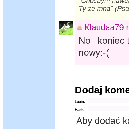
"Choćbym nawet s
Ty ze mną" (Ps
Klaudaa79
No i koniec 
nowy:-(
Dodaj kom
Login:
Hasło:
Aby dodać k