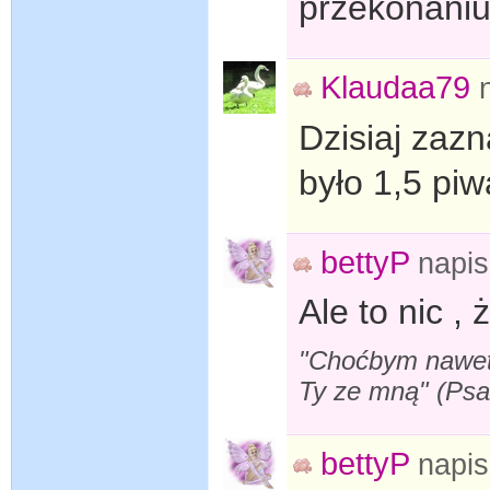
przekonaniu,
Klaudaa79
Dzisiaj zaz
było 1,5 piw
bettyP
napi
Ale to nic , 
"Choćbym nawet s
Ty ze mną" (Ps
bettyP
napi