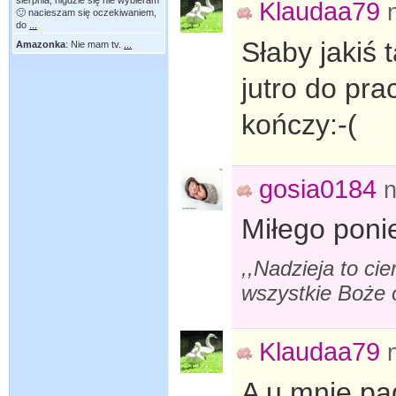
sierpnia, nigdzie się nie wybieram
Klaudaa79
🙂 nacieszam się oczekiwaniem,
do
...
Słaby jakiś 
Amazonka
:
Nie mam tv.
...
jutro do pra
kończy:-(
gosia0184
n
Miłego ponie
,,Nadzieja to cie
wszystkie Boże o
Klaudaa79
A u mnie pa