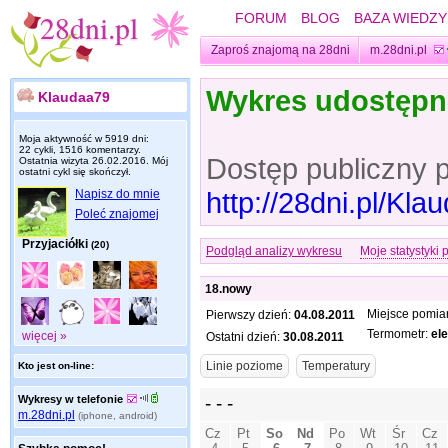
FORUM
BLOG
BAZA WIEDZY
Zaproś znajomą na 28dni
m.28dni.pl
Wykres udostęp
Klaudaa79
Moja aktywność w 5919 dni:
22 cykli, 1516 komentarzy.
Dostęp publiczny 
Ostatnia wizyta
26.02.2016
. Mój
ostatni cykl się skończył.
http://28dni.pl/Kl
Napisz do mnie
Poleć znajomej
Przyjaciółki
(20)
Podgląd analizy wykresu
Moje statystyki 
18.nowy
Miejsce pomia
Pierwszy dzień:
04.08.2011
Termometr:
el
więcej »
Ostatni dzień:
30.08.2011
Kto jest on-line:
Wykresy w telefonie
m.28dni.pl
(iphone, android)