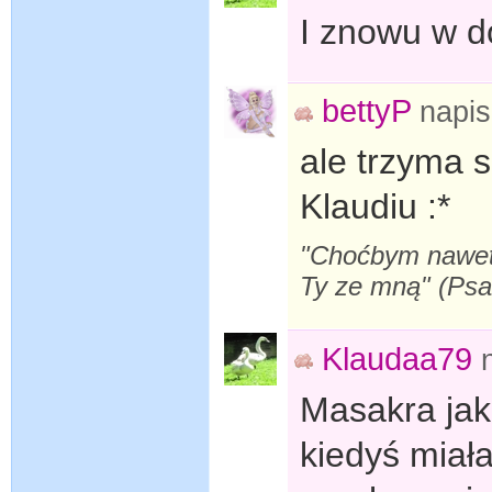
I znowu w dó
bettyP
napi
ale trzyma 
Klaudiu :*
"Choćbym nawet s
Ty ze mną" (Ps
Klaudaa79
Masakra jaka
kiedyś miała