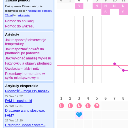
Szybka pomoc!
Coś sprawia Ci trudność, nie
rozumiesz opcji?
Napisz do pomocy
28dni
lub
eksperta
.
Pomoc do aplikacji
Pomoc do wykresu
Artykuły
Jak rozpocząć obserwacje
temperatury
Jak rozpoznać powrót do
płodności po porodzie
Jak wykonać analizę wykresu
Fazy cyklu a objawy płodności
Owulacja – fakty i mity
Przemiany hormonalne w
cyklu miesiączkowym
Artykuły eksperckie
Płodność – moja czy nasza?
27 Wrz 17:22
FAM i... nastolatki
27 Wrz 17:21
Dlaczego warto stosować
FAM?
27 Wrz 17:20
Creighton Model System -