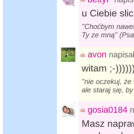
u Ciebie sli
"Choćbym nawet s
Ty ze mną" (Ps
avon
napisa
witam ;-))))))
"nie oczekuj, że
ale staraj się, b
gosia0184
n
Masz napraw