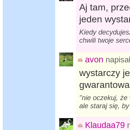
Aj tam, prze
jeden wystar
Kiedy decydujesz
chwili twoje se
avon
napisa
wystarczy j
gwarantowany
"nie oczekuj, że
ale staraj się, b
Klaudaa79