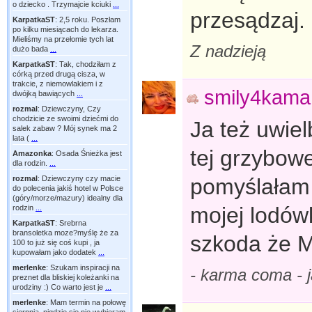
o dziecko . Trzymajcie kciuki
...
przesądzaj. 
KarpatkaST
:
2,5 roku. Poszłam
po kilku miesiącach do lekarza.
Mieliśmy na przełomie tych lat
Z nadzieją
dużo bada
...
KarpatkaST
:
Tak, chodziłam z
córką przed drugą cisza, w
trakcie, z niemowlakiem i z
smily4kama
dwójką bawiących
...
rozmal
:
Dziewczyny, Czy
chodzicie ze swoimi dziećmi do
Ja też uwiel
salek zabaw ? Mój synek ma 2
lata (
...
tej grzybowe
Amazonka
:
Osada Śnieżka jest
dla rodzin.
...
rozmal
:
Dziewczyny czy macie
pomyślałam 
do polecenia jakiś hotel w Polsce
(góry/morze/mazury) idealny dla
mojej lodów
rodzin
...
KarpatkaST
:
Srebrna
bransoletka moze?myślę że za
szkoda że M
100 to już się coś kupi , ja
kupowałam jako dodatek
...
merlenke
:
Szukam inspiracji na
- karma coma -
preznet dla bliskiej koleżanki na
urodziny :) Co warto jest je
...
merlenke
:
Mam termin na połowę