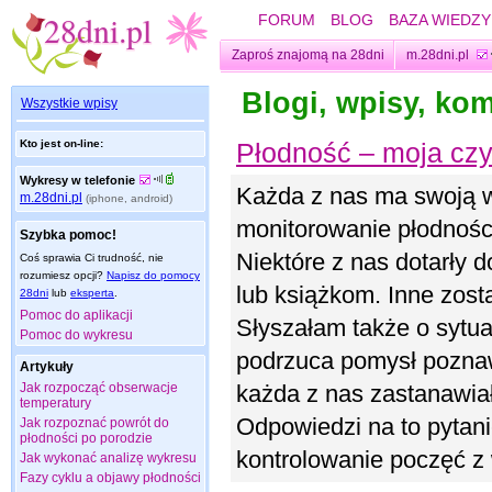
FORUM
BLOG
BAZA WIEDZY
Zaproś znajomą na 28dni
m.28dni.pl
Blogi, wpisy, ko
Wszystkie wpisy
Kto jest on-line:
Płodność – moja cz
Wykresy w telefonie
Każda z nas ma swoją w
m.28dni.pl
(iphone, android)
monitorowanie płodności
Szybka pomoc!
Niektóre z nas dotarły 
Coś sprawia Ci trudność, nie
rozumiesz opcji?
Napisz do pomocy
lub książkom. Inne zost
28dni
lub
eksperta
.
Pomoc do aplikacji
Słyszałam także o sytua
Pomoc do wykresu
podrzuca pomysł poznaw
Artykuły
Jak rozpocząć obserwacje
każda z nas zastanawiał
temperatury
Odpowiedzi na to pytani
Jak rozpoznać powrót do
płodności po porodzie
kontrolowanie poczęć z
Jak wykonać analizę wykresu
Fazy cyklu a objawy płodności