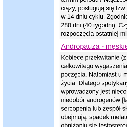
ciąży, posługują się tzw
w 14 dniu cyklu. Zgodnie
280 dni (40 tygodni). Cz
rozpoczęcia ostatniej m
Andropauza - męskie
Kobiece przekwitanie (
całkowitego wygaszenia 
poczęcia. Natomiast u 
życia. Dlatego spotykan
wprowadzony jest nieco
niedobór androgenów [ł
sercopenia lub zespół 
obejmują: spadek melat
obniżaniu się testostero