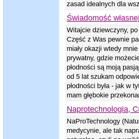
zasad idealnych dla wsz
Świadomość własnej 
Witajcie dziewczyny, po
Część z Was pewnie pami
miały okazji wtedy mnie
prywatny, gdzie możeci
płodności są moją pasj
od 5 lat szukam odpowie
płodności była - jak w ty
mam głębokie przekonan
Naprotechnologia, C
NaProTechnology (Natur
medycynie, ale tak napr