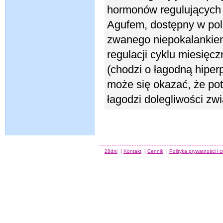
hormonów regulujących c
Agufem, dostępny w pols
zwanego niepokalankiem
regulacji cyklu miesięc
(chodzi o łagodną hiper
może się okazać, że po
łagodzi dolegliwości zw
28dni
|
Kontakt
|
Cennik
|
Polityka prywatności i 