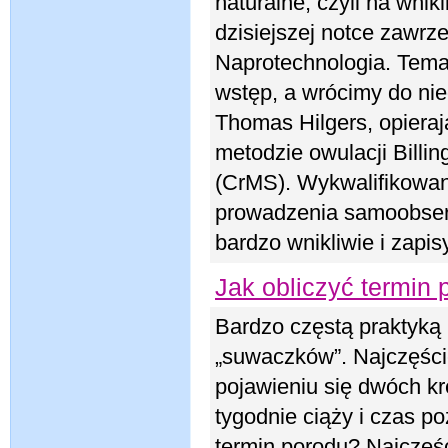
naturalne, czyli na wni
dzisiejszej notce zawrz
Naprotechnologia. Temat
wstęp, a wrócimy do nie
Thomas Hilgers, opiera
metodzie owulacji Billin
(CrMS). Wykwalifikowan
prowadzenia samoobserw
bardzo wnikliwie i zapi
Jak obliczyć termin
Bardzo częstą praktyką 
„suwaczków”. Najczęście
pojawieniu się dwóch kr
tygodnie ciąży i czas po
termin porodu? Najczęści