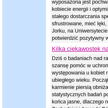
wyposażona jest pochwa.
kobiecie energii i opty
stałego dostarczania s
sfrustrowane, mieć lęk
Jorku, na Uniwersytec
potwierdzić pozytywny 
Kilka ciekawostek na
Dziś o badaniach nad ra
szansę pomóc w uchroni
występowania u kobiet r
ubiegłego wieku. Począt
karmienie piersią obniż
statystycznych badań p
końca jasne, dlaczego 