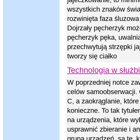
jajeczkowanie, to mini
wszystkich znaków świa
rozwinięta faza śluzowa
Dojrzały pęcherzyk moż
pęcherzyk pęka, uwalnia
przechwytują strzępki j
tworzy się ciałko
Technologia w służb
W poprzedniej notce za
celów samoobserwacji. 
C, a zaokrąglanie, które
konieczne. To tak tytuł
na urządzenia, które wy
usprawnić zbieranie i a
grupą urządzeń, są te, 