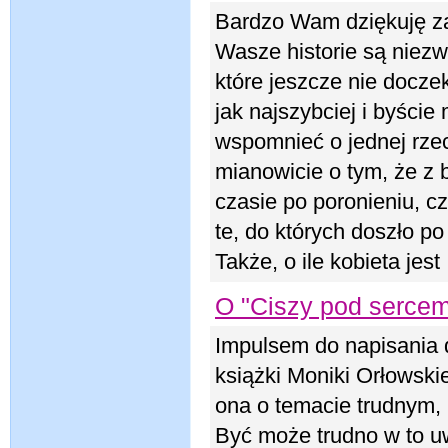
Bardzo Wam dziękuję za
Wasze historie są niezw
które jeszcze nie doczek
jak najszybciej i byści
wspomnieć o jednej rzecz
mianowicie o tym, że z b
czasie po poronieniu, c
te, do których doszło p
Także, o ile kobieta jest
O "Ciszy pod sercem
Impulsem do napisania d
książki Moniki Orłowskie
ona o temacie trudnym, 
Być może trudno w to uw