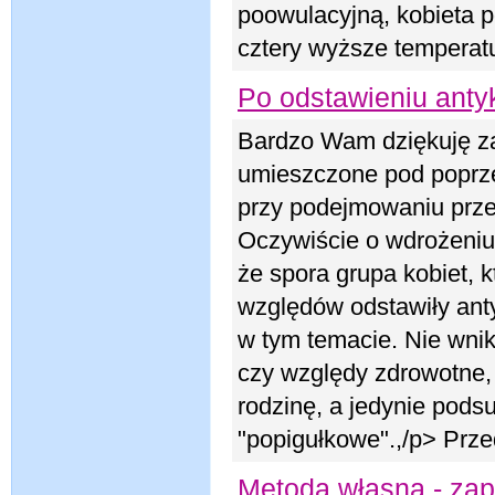
poowulacyjną, kobieta
cztery wyższe temperatu
Po odstawieniu anty
Bardzo Wam dziękuję za
umieszczone pod poprz
przy podejmowaniu prze
Oczywiście o wdrożeniu
że spora grupa kobiet, k
względów odstawiły ant
w tym temacie. Nie wni
czy względy zdrowotne,
rodzinę, a jedynie pods
"popigułkowe".,/p> Prz
Metoda własna - zap