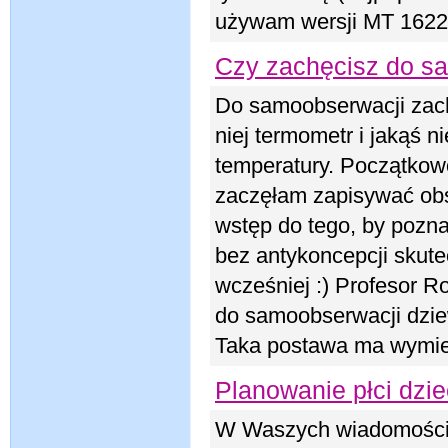
używam wersji MT 1622
Czy zachęcisz do s
Do samoobserwacji zach
niej termometr i jakąś 
temperatury. Początkow
zaczęłam zapisywać obse
wstęp do tego, by pozna
bez antykoncepcji skut
wcześniej :) Profesor Ro
do samoobserwacji dzie
Taka postawa ma wymier
Planowanie płci dziec
W Waszych wiadomościac