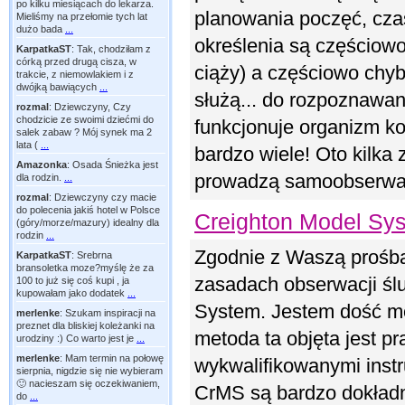
po kilku miesiącach do lekarza.
planowania poczęć, czas
Mieliśmy na przełomie tych lat
dużo bada
...
określenia są częściow
KarpatkaST
:
Tak, chodziłam z
córką przed drugą cisza, w
ciąży) a częściowo chy
trakcie, z niemowlakiem i z
dwójką bawiących
...
służą... do rozpoznawani
rozmal
:
Dziewczyny, Czy
chodzicie ze swoimi dziećmi do
funkcjonuje organizm k
salek zabaw ? Mój synek ma 2
lata (
...
bardzo wiele! Oto kilka
Amazonka
:
Osada Śnieżka jest
prowadzą samoobserwację
dla rodzin.
...
rozmal
:
Dziewczyny czy macie
do polecenia jakiś hotel w Polsce
Creighton Model Sy
(góry/morze/mazury) idealny dla
rodzin
...
Zgodnie z Waszą prośbą
KarpatkaST
:
Srebrna
bransoletka moze?myślę że za
zasadach obserwacji śl
100 to już się coś kupi , ja
kupowałam jako dodatek
...
System. Jestem dość mo
merlenke
:
Szukam inspiracji na
preznet dla bliskiej koleżanki na
metoda ta objęta jest p
urodziny :) Co warto jest je
...
merlenke
:
Mam termin na połowę
wykwalifikowanymi instr
sierpnia, nigdzie się nie wybieram
🙂 nacieszam się oczekiwaniem,
CrMS są bardzo dokładn
do
...