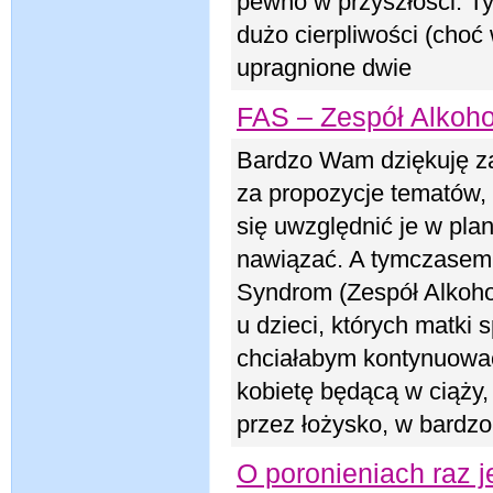
pewno w przyszłości. Ty
dużo cierpliwości (choć 
upragnione dwie
FAS – Zespół Alko
Bardzo Wam dziękuję za
za propozycje tematów, 
się uwzględnić je w pla
nawiązać. A tymczasem s
Syndrom (Zespół Alkohol
u dzieci, których matki 
chciałabym kontynuować 
kobietę będącą w ciąży, 
przez łożysko, w bardzo
O poronieniach raz j