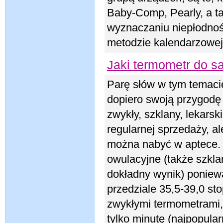
Baby-Comp, Pearly, a t
wyznaczaniu niepłodnośc
metodzie kalendarzowej
Jaki termometr do 
Parę słów w tym temaci
dopiero swoją przygodę
zwykły, szklany, lekarsk
regularnej sprzedaży, a
można nabyć w aptece. 
owulacyjne (także szkla
dokładny wynik) poniew
przedziale 35,5-39,0 st
zwykłymi termometrami,
tylko minutę (najpopular