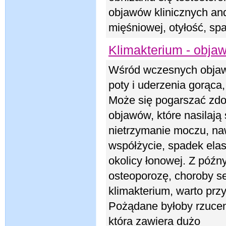
objawów klinicznych and
mięśniowej, otyłość, s
Klimakterium - objawy
Wśród wczesnych objaw
poty i uderzenia gorąca,
Może się pogarszać zdo
objawów, które nasilają
nietrzymanie moczu, na
współżycie, spadek elas
okolicy łonowej. Z póź
osteoporozę, choroby se
klimakterium, warto przy
Pożądane byłoby rzuceni
która zawiera dużo