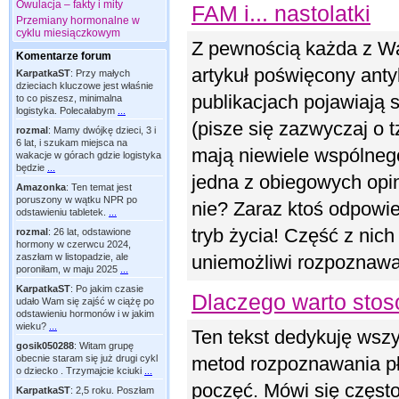
Owulacja – fakty i mity
FAM i... nastolatki
Przemiany hormonalne w
cyklu miesiączkowym
Z pewnością każda z Was
Komentarze forum
artykuł poświęcony anty
KarpatkaST
:
Przy małych
dzieciach kluczowe jest właśnie
publikacjach pojawiają
to co piszesz, minimalna
logistyka. Polecałabym
...
(pisze się zazwyczaj o 
rozmal
:
Mamy dwójkę dzieci, 3 i
6 lat, i szukam miejsca na
mają niewiele wspólneg
wakacje w górach gdzie logistyka
będzie
...
jedna z obiegowych opin
Amazonka
:
Ten temat jest
poruszony w wątku NPR po
nie? Zaraz ktoś odpowi
odstawieniu tabletek.
...
tryb życia! Część z nic
rozmal
:
26 lat, odstawione
hormony w czerwcu 2024,
zaszłam w listopadzie, ale
uniemożliwi rozpoznawa
poroniłam, w maju 2025
...
KarpatkaST
:
Po jakim czasie
Dlaczego warto sto
udało Wam się zajść w ciążę po
odstawieniu hormonów i w jakim
wieku?
...
Ten tekst dedykuję wsz
gosik050288
:
Witam grupę
obecnie staram się już drugi cykl
metod rozpoznawania pł
o dziecko . Trzymajcie kciuki
...
poczęć. Mówi się często
KarpatkaST
:
2,5 roku. Poszłam