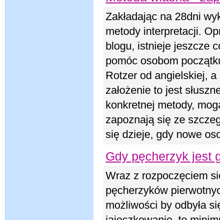
Zakładając na 28dni wy
metody interpretacji. O
blogu, istnieje jeszcze
pomóc osobom początkują
Rotzer od angielskiej, a 
założenie to jest słuszn
konkretnej metody, mogą
zapoznają się ze szczeg
się dzieje, gdy nowe oso
Gdy pęcherzyk jest 
Wraz z rozpoczęciem si
pęcherzyków pierwotnych
możliwości by odbyła si